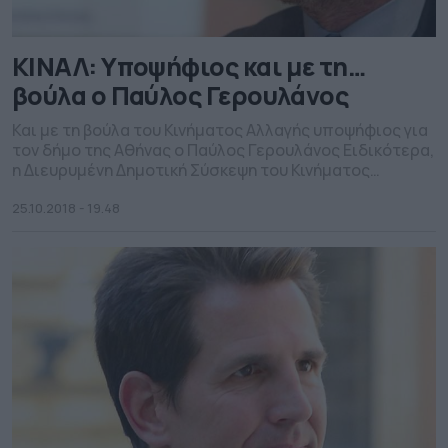
ΚΙΝΑΛ: Υποψήφιος και με τη…
βούλα ο Παύλος Γερουλάνος
Και με τη βούλα του Κινήματος Αλλαγής υποψήφιος για
τον δήμο της Αθήνας ο Παύλος Γερουλάνος Ειδικότερα,
η Διευρυμένη Δημοτική Σύσκεψη του Κινήματος
Αλλαγής του Δήμου Αθηναίων που συνήλθε σήμερα
24/10 στην αίθουσα «ΜΕΛΙΝΑ ΜΕΡΚΟΥΡΗ» του Δήμου
25.10.2018 - 19.48
Αθηναίων με θέμα τη στήριξη υποψήφιου Δημάρχου
για τον Δήμο της Αθήνας στις επικείμενες Δημοτικές
εκλογές, μετά από […]