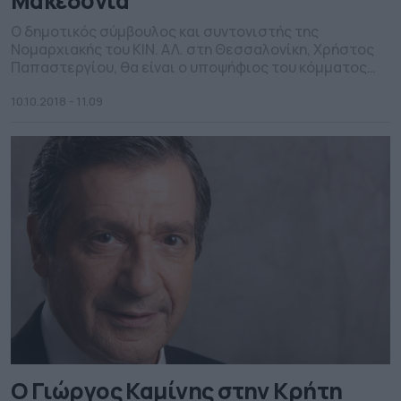
Μακεδονία
Ο δημοτικός σύμβουλος και συντονιστής της
Νομαρχιακής του ΚΙΝ. ΑΛ. στη Θεσσαλονίκη, Χρήστος
Παπαστεργίου, θα είναι ο υποψήφιος του κόμματος
για την Περιφέρεια Κεντρικής Μακεδονίας.
10.10.2018 - 11.09
Ο Γιώργος Καμίνης στην Κρήτη