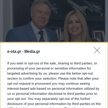
e-ota.gr -
Media.gr
If you wish to opt-out of the sale, sharing to third parties, or
Η Φώφη Γεννηματά ανακοίνωσε
processing of your personal or sensitive information for
targeted advertising by us, please use the below opt-out
Γιάννη Σγουρό για Περιφέρεια
section to confirm your selection. Please note that after your
Αττικής
opt-out request is processed you may continue seeing
interest-based ads based on personal information utilized by
Με μια σύντομη ανακοίνωση το πρωί της Παρασκευής
us or personal information disclosed to third parties prior to
12/10/2018 στο λογαριασμό της στο Twitter η πρόεδρος
your opt-out. You may separately opt-out of the further
του ΚΙΝ.ΑΛ. ευχήθηκε στον υποψήφιο για την
disclosure of your personal information by third parties on the
Περιφέρεια Αττικής Γιάννη Σγουρό καλή επιτυχία.