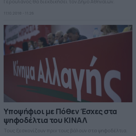
Γερουλάνος θα διεκδικήσει τον ∆ήµο Αθηναίων.
11.10.2018 - 11.26
Υποψήφιοι με Πόθεν Έσχες στα
ψηφοδέλτια του ΚΙΝΑΛ
Τους ξεσκονίζουν πριν τους βάλουν στα ψηφοδέλτια.