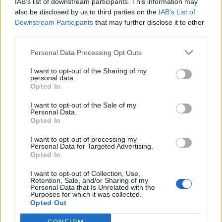
IAB’s list of downstream participants. This information may
12.10.2018 - 12.59
also be disclosed by us to third parties on the
IAB’s List of
Downstream Participants
that may further disclose it to other
third parties.
Personal Data Processing Opt Outs
I want to opt-out of the Sharing of my
personal data.
Opted In
I want to opt-out of the Sale of my
Personal Data.
Opted In
I want to opt-out of processing my
Personal Data for Targeted Advertising.
Opted In
Η λίστα της Φώφης Γεννηματά για
I want to opt-out of Collection, Use,
τις Ευρωεκλογές
Retention, Sale, and/or Sharing of my
Personal Data that Is Unrelated with the
Purposes for which it was collected.
Στο γραφείο της Φώφης Γεννηματά υπάρχει μια λίστα
Opted Out
με 100 άτομα τα οποία θέλουν να δοκιμάσουν την τύχη
τους στις ευρωεκλογές ως υποψήφιοι του Κινήματος