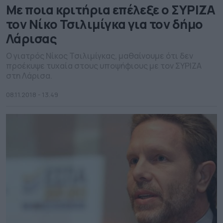
Με ποια κριτήρια επέλεξε ο ΣΥΡΙΖΑ
τον Νίκο Τσιλιμίγκα για τον δήμο
Λάρισας
Ο γιατρός Νίκος Τσιλιμίγκας, μαθαίνουμε ότι δεν
προέκυψε τυχαία στους υποψήφιους με τον ΣΥΡΙΖΑ
στη Λάρισα.
08.11.2018 - 13.49