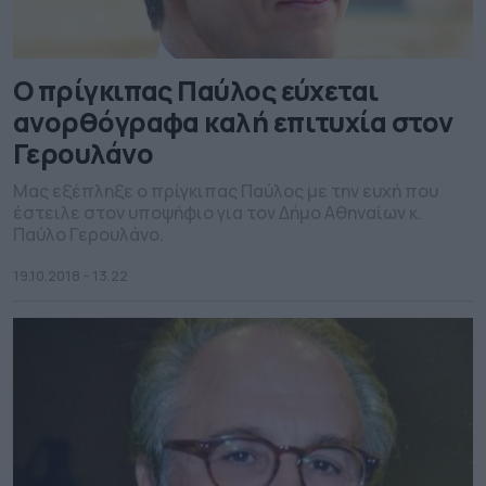
Ο πρίγκιπας Παύλος εύχεται
ανορθόγραφα καλή επιτυχία στον
Γερουλάνο
Μας εξέπληξε ο πρίγκιπας Παύλος με την ευχή που
έστειλε στον υποψήφιο για τον Δήμο Αθηναίων κ.
Παύλο Γερουλάνο.
19.10.2018 - 13.22