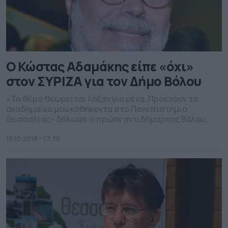
Ο Κώστας Αδαμάκης είπε «όχι»
στον ΣΥΡΙΖΑ για τον Δήμο Βόλου
«Το θέμα θεωρείται λήξαν για μένα. Προέχουν τα
ακαδημαϊκά μου καθήκοντα στο Πανεπιστήμιο
Θεσσαλίας» δήλωσε ο πρώην αντιδήμαρχος Βόλου
Κώστας Αδαμάκης.
16.10.2018 - 13.30