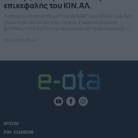
επικεφαλής του ΚΙΝ.ΑΛ.
Το πολιτικό απολίθωμα της ΔΗΜΑΡ, νυν ΚΙΝ.ΑΛ. και δεν
ξέρω πού αλλού θα πάει αύριο, Γιώργος Καμίνης
βρέθηκε στην Κρήτη προκειμένου να προετοιμάσει το
κόμμα ενόψει των αυτοδιοικητικών εκλογών.
10.10.2018 - 09.42
ΑΡΧΙΚΗ
ΡΟΗ ΕΙΔΗΣΕΩΝ