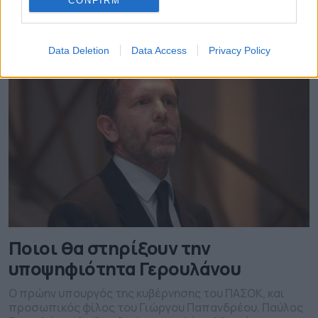
CONFIRM
Αλλαγής.
12.10.2018 - 10.33
Data Deletion
Data Access
Privacy Policy
Ποιοι θα στηρίξουν την
υποψηφιότητα Γερουλάνου
Ο πρώην υπουργός της κυβέρνησης του ΠΑΣΟΚ, και
προσωπικός φίλος του Γιώργου Παπανδρέου, Παύλος