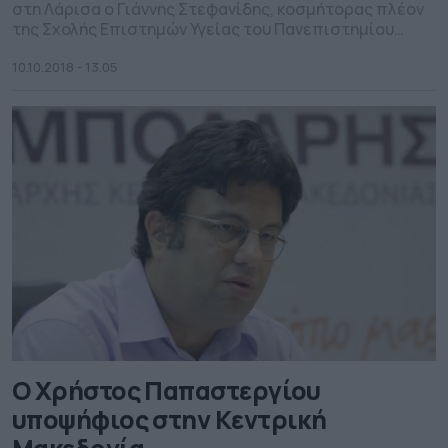
στη Λάρισα ο Γιάννης Στεφανίδης, κοσμήτορας πλέον
της Σχολής Επιστημών Υγείας του Πανεπιστημίου
Θεσσαλίας.
10.10.2018 - 13.05
Ο Χρήστος Παπαστεργίου
υποψήφιος στην Κεντρική