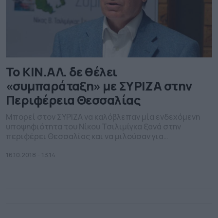
Το ΚΙΝ.ΑΛ. δε θέλει
«συμπαράταξη» με ΣΥΡΙΖΑ στην
Περιφέρεια Θεσσαλίας
Μπορεί στον ΣΥΡΙΖΑ να καλόβλεπαν μία ενδεχόμενη
υποψηφιότητα του Νίκου Τσιλιμίγκα ξανά στην
περιφέρει Θεσσαλίας και να μιλούσαν για
“συμπαράταξη” στα πρότυπα του δήμου Λάρισας, στο
Κίνημα Αλλαγής ωστόσο φαίνεται πως έχουν άλλη
16.10.2018 - 13.14
άποψη.