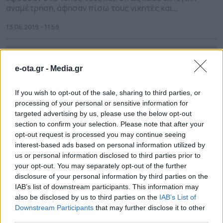
αναµέτρηση, άφησαν πίσω τους νικητές και
ηττηµένους. Το γενικότερο συµπέρασµα που θα
µπορούσε να εξαχθεί από τις µάχες για τους δήµους
13.06.2019 - 11.59
και τις περιφέρειες της χώρας είναι ότι µεγάλοι
νικητές αναδείχθηκαν οι αυτοδιοικητικοί
σχηµατισµοί, που εξισορρόπησαν τη «φρεσκάδα» των
νέων προσώπων […]
e-ota.gr -
Media.gr
If you wish to opt-out of the sale, sharing to third parties, or
processing of your personal or sensitive information for
targeted advertising by us, please use the below opt-out
section to confirm your selection. Please note that after your
opt-out request is processed you may continue seeing
interest-based ads based on personal information utilized by
us or personal information disclosed to third parties prior to
your opt-out. You may separately opt-out of the further
disclosure of your personal information by third parties on the
Και με μπλε χρώμα το νέο λογότυπο
IAB’s list of downstream participants. This information may
also be disclosed by us to third parties on the
IAB’s List of
του ΣΥΡΙΖΑ (Εικόνα)
Downstream Participants
that may further disclose it to other
third parties.
Το νέο λογότυπο “ΣΥΡΙΖΑ Προοδευτική Συμμαχία”, που