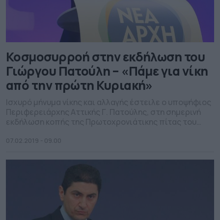
Κοσμοσυρροή στην εκδήλωση του
Γιώργου Πατούλη – «Πάμε για νίκη
από την πρώτη Κυριακή»
Ισχυρό μήνυμα νίκης και αλλαγής έστειλε ο υποψήφιος
Περιφερειάρχης Αττικής Γ. Πατούλης, στη σημερινή
εκδήλωση κοπής της Πρωτοχρονιάτικης πίτας του
συνδυασμού «Νέα Αρχή για την Αττική». Η εκδήλωση
πραγματοποιήθηκε σε κεντρικό ξενοδοχείο της
07.02.2019 - 09.00
Αθήνας παρουσία εκπροσώπων της πολιτικής ζωής,
του επιχειρηματικού κόσμου, της Αυτοδιοίκησης και
πλήθους κόσμου. Ειδικότερα παραβρέθηκαν ο πρώην
πρωθυπουργός Α. Σαμαράς, οι […]