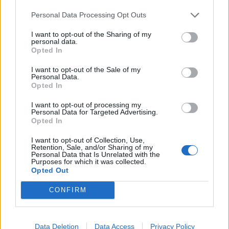
επί της ουσίας σηματοδοτεί την πρόταση του ΣΥΡΙΖΑ
Personal Data Processing Opt Outs
στο δρόμο προς τις κάλπες, έστειλε πριν λίγη ώρα η
Κουμουνδούρου στους υποψήφιους βουλευτές της.
I want to opt-out of the Sharing of my
Εντύπωση πάντως προκαλεί το γεγονός ότι, για πρώτη
12.06.2019 - 15.22
personal data.
φορά κόμμα της «Αριστεράς» χρησιμοποιεί στο
Opted In
λογότυπο του και το μπλε χρώμα, που αποκαλύπτει
περίτρανα και την […]
I want to opt-out of the Sale of my
Personal Data.
Opted In
I want to opt-out of processing my
Personal Data for Targeted Advertising.
Opted In
I want to opt-out of Collection, Use,
Retention, Sale, and/or Sharing of my
Personal Data that Is Unrelated with the
Purposes for which it was collected.
Opted Out
CONFIRM
Μουρμούρα και γκρίνια στη
Β΄Πειραιά για την «απείθαρχη»
Data Deletion
Data Access
Privacy Policy