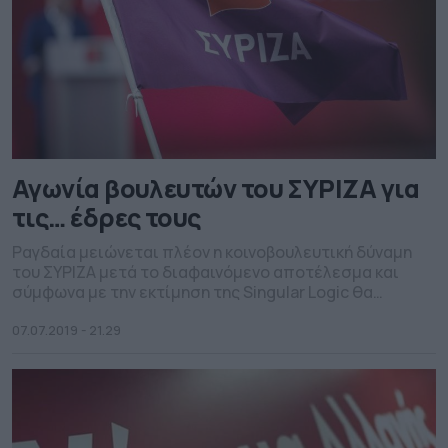
Αγωνία βουλευτών του ΣΥΡΙΖΑ για
τις… έδρες τους
Ραγδαία μειώνεται πλέον η κοινοβουλευτική δύναμη
του ΣΥΡΙΖΑ μετά το διαφαινόμενο αποτέλεσμα και
σύμφωνα με την εκτίμηση της Singular Logic θα
βρίσκεται κοντά στις 85-86 έδρες. Το γεγονός αυτό
έχει προκαλέσει κατήφεια και απογοήτευση σε
07.07.2019 - 21.29
πολλούς βουλευτές του κόμματος του Αλέξη Τσίπρα,
φτάνοντας πολλές φορές στο επίπεδο της άρνησης.
Πρόκειται για βουλευτές οι οποίοι είχαν […]