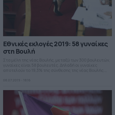
Εθνικές εκλογές 2019: 58 γυναίκες
στη Βουλή
Στα μέλη της νέας Βουλής, μεταξύ των 300 βουλευτών,
γυναίκες είναι 58 βουλευτές. Δηλαδή οι γυναίκες
αποτελούν το 19,3% της σύνθεσης της νέας Βουλής.
Συγκεκριμένα, γυναίκες είναι το 14,5% των βουλευτών
που εκλέγονται με τη ΝΔ, το 27% των βουλευτών που
08.07.2019 - 18.16
εκλέγονται με τον ΣΥΡΙΖΑ, το 18% όσων εκλέγονται με
το ΚΙΝΑΛ, το 33% όσων […]