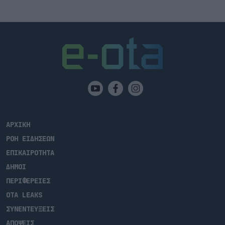
αυτοδιοικητικοί και βουλευτλες καθώς και
προσωπικότητες του πολιτισμού και της τέχνης,
μεταξύ των […]
ΑΡΧΙΚΗ
ΡΟΗ ΕΙΔΗΣΕΩΝ
ΕΠΙΚΑΙΡΟΤΗΤΑ
ΔΗΜΟΙ
ΠΕΡΙΦΕΡΕΙΕΣ
OTA LEAKS
ΣΥΝΕΝΤΕΥΞΕΙΣ
ΑΠΟΨΕΙΣ