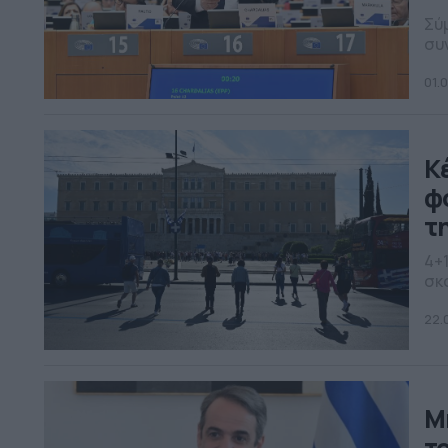
Σύ
συ
αισ
01.
Κ
φ
τ
4+
σκ
22.
Μ
τ