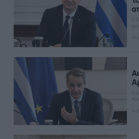
α
Ο 
κρί
καθ
15.
Α
Α
Ο 
πρ
σχ
14.0