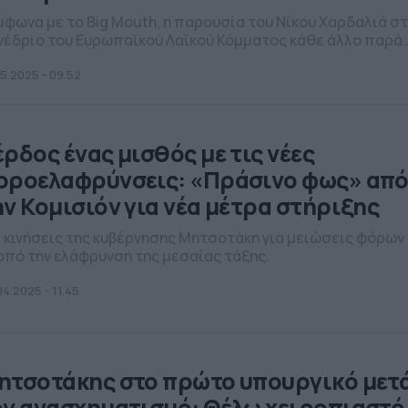
μφωνα με το Big Mouth, η παρουσία του Νίκου Χαρδαλιά σ
νέδριο του Ευρωπαϊκού Λαϊκού Κόμματος κάθε άλλο παρά
θητή έγινε.
05.2025 - 09.52
έρδος ένας µισθός µε τις νέες
οροελαφρύνσεις: «Πράσινο φως» απ
ην Κοµισιόν για νέα μέτρα στήριξης
1 κινήσεις της κυβέρνησης Μητσοτάκη για μειώσεις φόρων
οπό την ελάφρυνση της µεσαίας τάξης.
04.2025 - 11.45
ητσοτάκης στο πρώτο υπουργικό μετ
ον ανασχηματισμό: Θέλω χειροπιαστό