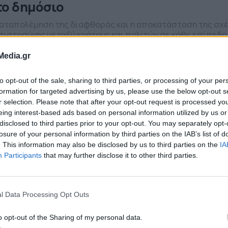
το δημόσιο
καταπολέμηση της διαφθοράς και η αποκατάσταση της σχ
πιστοσύνης μεταξύ κράτους και πολιτών σε κάθε επίπεδο
μόσιας διακυβέρνησης αποτελεί τον βασικό στόχο της
βέρνησης. Αξιοποιώντας και πόρους από την Ευρωπαϊκή Έ
8.2025 - 10.10
Media.gr
 Υπουργείο Εσωτερικών, ως το τέλος του τρέχοντος έτους
οσκοπεί στην αναθεώρηση του σχεδίου της εφαρμοζόμεν
to opt-out of the sale, sharing to third parties, or processing of your per
ερνητικής πολιτικής. Το νέο δόγμα των […]
formation for targeted advertising by us, please use the below opt-out s
r selection. Please note that after your opt-out request is processed y
ήμος Αθηναίων: Ζητάμε άμεσες λύσει
eing interest-based ads based on personal information utilized by us or
ια την αντιμετώπιση του προβλήματο
disclosed to third parties prior to your opt-out. You may separately opt-
losure of your personal information by third parties on the IAB’s list of
ων ναρκωτικών
. This information may also be disclosed by us to third parties on the
IA
Participants
that may further disclose it to other third parties.
Δήμος Αθηναίων ζητά άμεσες λύσεις για την αντιμετώπιση
οβλήματος των ναρκωτικών, χωρίς κι άλλες δομές στο κέν
ς πόλης
06.2025 - 15.42
l Data Processing Opt Outs
o opt-out of the Sharing of my personal data.