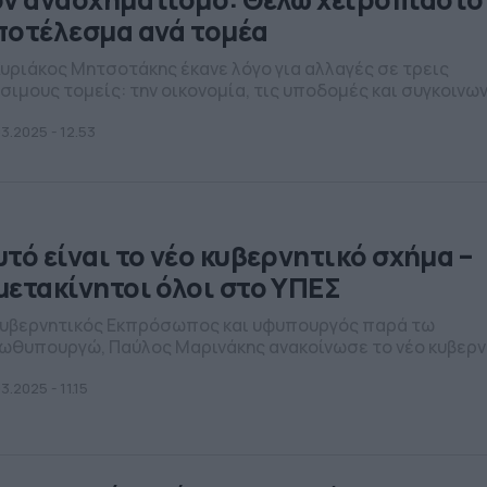
ποτέλεσμα ανά τομέα
Κυριάκος Μητσοτάκης έκανε λόγο για αλλαγές σε τρεις
σιμους τομείς: την οικονομία, τις υποδομές και συγκοινων
ώς και τη μεταναστευτική πολιτική και ναυτιλία.
03.2025 - 12.53
υτό είναι το νέο κυβερνητικό σχήμα –
μετακίνητοι όλοι στο ΥΠΕΣ
κυβερνητικός Εκπρόσωπος και υφυπουργός παρά τω
ωθυπουργώ, Παύλος Μαρινάκης ανακοίνωσε το νέο κυβερν
ήμα. Διαβάστε περισσότερα parapolitika.gr
3.2025 - 11.15