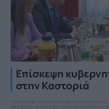
Επίσκεψη κυβερνη
στην Καστοριά
Την επίσκεψη τετραμελούς κυβερνητικού κλιμακίου,
Μεταφορών Χρίστο Δήμα, τον οποίο συνόδευαν ο Υ