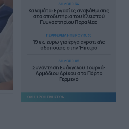
ΔΗΜΟΙ
10.34
Καλαμάτα: Εργασίες αναβάθμισης
στα αποδυτήρια του Κλειστού
Γυμναστηρίου Παραλίας
ΠΕΡΙΦΕΡΕΙΑ ΗΠΕΙΡΟΥ
10.30
19 εκ. ευρώ για έργα αγροτικής
οδοποιίας στην Ήπειρο
ΔΗΜΟΙ
10.05
Συνάντηση Ευάγγελου Τουρνά-
Αρμόδιου Δρίκου στο Πόρτο
Γερμενό
ΔΗΜΟΙ
09.46
ΟΛΗ Η ΡΟΗ ΕΙΔΗΣΕΩΝ
Συνάντηση Δημάρχου Λαμιέων-
Αδ. Γεωργιάδη για το νοσοκομείο
της πόλης
ΕΠΙΚΑΙΡΟΤΗΤΑ
09.29