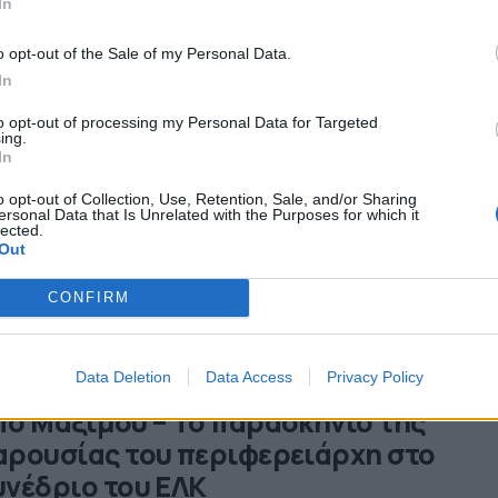
In
o opt-out of the Sale of my Personal Data.
In
1 εκατ. ευρώ για 10.055 άνεργους με
to opt-out of processing my Personal Data for Targeted
ing.
πιδότηση έως 16.500 ευρώ για νέες
In
πιχειρήσεις
o opt-out of Collection, Use, Retention, Sale, and/or Sharing
ersonal Data that Is Unrelated with the Purposes for which it
αίτερη έμφαση δίνεται στην ενίσχυση της γυναικείας
lected.
Out
ιχειρηματικότητας, προωθώντας την ισότητα των φύλων 
ρο των επιχειρήσεων.
06.2025 - 15.42
CONFIRM
Data Deletion
Data Access
Privacy Policy
υνεχίζεται το “εμπάργκο” σε Χαρδαλι
πό Μαξίμου – Το παρασκήνιο της
αρουσίας του περιφερειάρχη στο
υνέδριο του ΕΛΚ