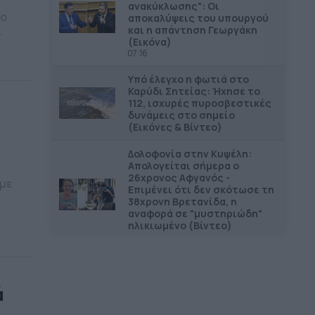
ανακύκλωσης": Οι
το
αποκαλύψεις του υπουργού
και η απάντηση Γεωργάκη
(Εικόνα)
07:16
Υπό έλεγχο η φωτιά στο
Καρύδι Σητείας: Ήχησε το
112, ισχυρές πυροσβεστικές
δυνάμεις στο σημείο
(Εικόνες & Βίντεο)
ό
Δολοφονία στην Κυψέλη:
Απολογείται σήμερα ο
26χρονος Αφγανός -
 με
Επιμένει ότι δεν σκότωσε τη
38χρονη Βρετανίδα, η
αναφορά σε "μυστηριώδη"
ηλικιωμένο (Βίντεο)
08:22
Kατερίνα Σπυριδάκη: Ο
στόχος μας δεν αλλάζει, το
ΠΑΣΟΚ να είναι πρώτο έστω
ά
και με μία ψήφο
06:00