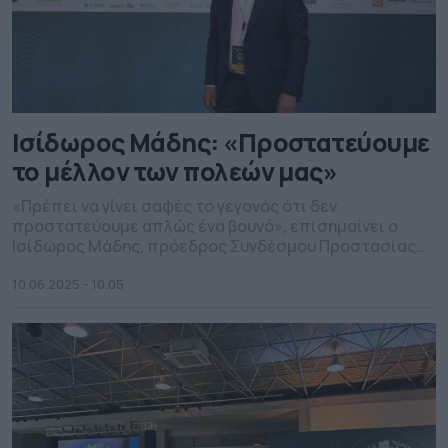
Ισίδωρος Μάδης: «Προστατεύουμε
το μέλλον των πολεών μας»
«Πρέπει να γίνει σαφές το γεγονός ότι δεν
προστατεύουμε απλώς ένα βουνό», επισημαίνει ο
Ισίδωρος Μάδης, πρόεδρος Συνδέσμου Προστασίας
και Ανάπτυξης Υμηττού (ΣΠΑΥ) και Δήμαρχος Παιανίας.
10.06.2025 - 10.05