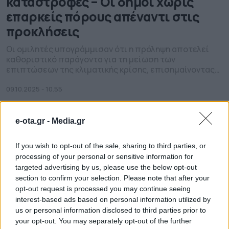
καταστροφές – Οι δήμοι χωρίς
επαρκείς πόρους απέναντι στις
προκλήσεις
Οι ομιλητές υπογράμμισαν ότι η πρόληψη αποτελεί
καθοριστικό παράγοντα για τη μείωση των
επιπτώσεων της κλιματικής κρίσης, επισημαίνοντας
παράλληλα τις ελλείψεις σε μέσα, ανθρώπινο
δυναμικό και χρηματοδότηση που αντιμετωπίζουν οι
09.10.2025 - 10.55
δήμοι, οι οποίοι βρίσκονται στην πρώτη γραμμή
διαχείρισης κρίσεων
e-ota.gr -
Media.gr
If you wish to opt-out of the sale, sharing to third parties, or
processing of your personal or sensitive information for
targeted advertising by us, please use the below opt-out
section to confirm your selection. Please note that after your
opt-out request is processed you may continue seeing
interest-based ads based on personal information utilized by
us or personal information disclosed to third parties prior to
your opt-out. You may separately opt-out of the further