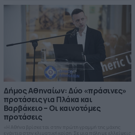
κλιματική κρίση υπερβαίνει τα όρια της τοπικής
αυτοδιοίκησης-Αναγκαία μια εθνική, μακροπρόθεσμη
στρατηγική για […]
Δήμος Αθηναίων: Δύο «πράσινες»
προτάσεις για Πλάκα και
Βαρβάκειο – Οι καινοτόμες
προτάσεις
«Η Αθήνα βρίσκεται στην πρώτη γραμμή της μάχης
ενάντια στην κλιματική κρίση. Σε μια πόλη με ελλείψεις