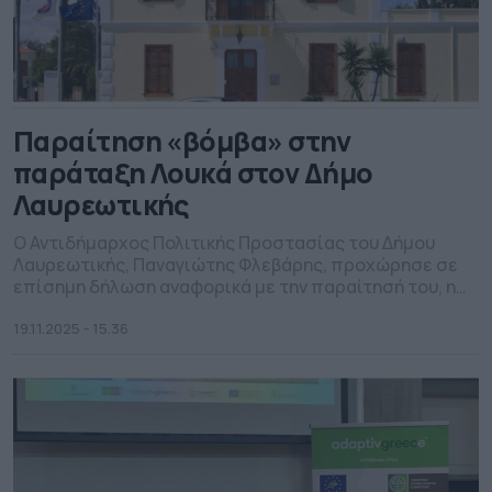
Παραίτηση «βόμβα» στην
παράταξη Λουκά στον Δήμο
Λαυρεωτικής
Ο Αντιδήμαρχος Πολιτικής Προστασίας του Δήμου
Λαυρεωτικής, Παναγιώτης Φλεβάρης, προχώρησε σε
επίσημη δήλωση αναφορικά με την παραίτησή του, η
οποία υποβλήθηκε στις 17 Νοεμβρίου 2025. Η δήλωση
έχει στόχο την αποφυγή παρερμηνειών και
19.11.2025 - 15.36
λανθασμένων συμπερασμάτων σχετικά με τους
λόγους της απόφασής του. Όπως τονίζει ο κ.
Φλεβάρης, η συνεργασία του με τον Δήμαρχο Δημήτρη
Λούκα […]