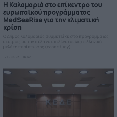
Η Καλαμαριά στο επίκεντρο του
ευρωπαϊκού προγράμματος
MedSeaRise για την κλιματική
κρίση
Ο Δήμος Καλαμαριάς συμμετείχε στο πρόγραμμα ως
εταίρος, με την πόλη να επιλέγεται ως η ελληνική
μελέτη περίπτωσης (case study)
17.12.2025 - 10.32