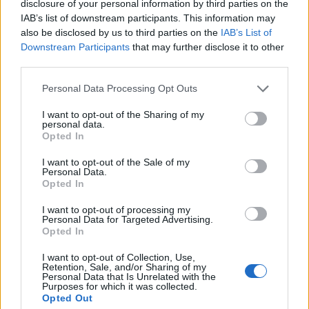
disclosure of your personal information by third parties on the
IAB’s list of downstream participants. This information may
Στήριξη των τοπικών κοινωνιών
also be disclosed by us to third parties on the
IAB’s List of
Downstream Participants
that may further disclose it to other
λόγω κλιματικής αλλαγής
third parties.
Υπέρ των στόχων αντιμετώπισης της κλιματικής
Personal Data Processing Opt Outs
κρίσης στην Ε.Ε., με όρους ρεαλισμού, διατήρησης της
κοινωνικής συνοχής και ενίσχυσης της
I want to opt-out of the Sharing of my
ανταγωνιστικότητας, τάσσεται η Ελλάδα, όπως είπε
personal data.
στην άτυπη Συνεδρίαση των 27 Υπουργών
13.07.2025 - 10.35
Opted In
Περιβάλλοντος της Ευρωπαϊκής Ένωσης στη Δανία ο
υπουργός Περιβάλλοντος και Ενέργειας. Στο θέμα που
I want to opt-out of the Sale of my
Personal Data.
αφορά άμεσα στην αποκατάσταση και των τοπικών
Opted In
κοινωνιών που έχουν […]
I want to opt-out of processing my
Personal Data for Targeted Advertising.
Opted In
I want to opt-out of Collection, Use,
Retention, Sale, and/or Sharing of my
Personal Data that Is Unrelated with the
Purposes for which it was collected.
Opted Out