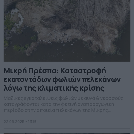
Μικρή Πρέσπα: Καταστροφή
εκατοντάδων φωλιών πελεκάνων
λόγω της κλιματικής κρίσης
Μαζικές εγκαταλείψεις φωλιών με αυγά & νεοσσούς
καταγράφονται κατά την φετινή αναπαραγωγική
περίοδο στην αποικία πελεκάνων της Μικρής
Πρέσπας. Υπάρχουν ισχυρές ενδείξεις ότι οφείλονται
σε όχληση από χερσαίους θηρευτές, καθώς φαίνονται
22.05.2025 - 13.19
διάδρομοι από διελεύσεις μεγάλων ζώων μέσα στον