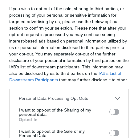
αυτό κινδυνεύει ακόμη και η νέα Εθνική Οδός.
If you wish to opt-out of the sale, sharing to third parties, or
Στις χρηματοδοτήσεις πρέπει να
processing of your personal or sensitive information for
targeted advertising by us, please use the below opt-out
επιταχυνθούν οι διαδικασίες, γιατί χάνεται
section to confirm your selection. Please note that after your
πολύτιμος χρόνος, και το έργο θα κοστίσει
opt-out request is processed you may continue seeing
interest-based ads based on personal information utilized by
πολύ περισσότερο αν δεν γίνει την
us or personal information disclosed to third parties prior to
κατάλληλη στιγμή. Πρέπει να αλλάξει το
your opt-out. You may separately opt-out of the further
disclosure of your personal information by third parties on the
νομοθετικό πλαίσιο για έργα που είναι
IAB’s list of downstream participants. This information may
αποδεδειγμένα για έκτακτη ανάγκη».
also be disclosed by us to third parties on the
IAB’s List of
Downstream Participants
that may further disclose it to other
third parties.
Τη συζήτηση συντόνισε ο Μηχανολόγος &
Personal Data Processing Opt Outs
Αεροναυπηγός Μηχανικός και Υπ. Δρ. ΕΚΠΑ
I want to opt-out of the Sharing of my
Άγγελος Χασιώτης.
personal data.
Opted In
Το Olympia Forum VI πραγματοποιείται με τη
I want to opt-out of the Sale of my
Personal Data.