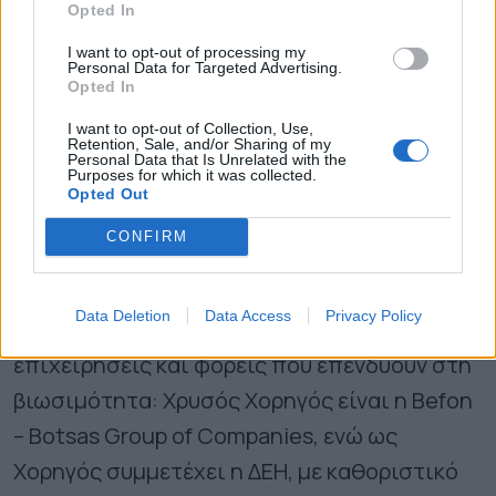
συνδιοργάνωση της Περιφέρειας Δυτικής
Opted In
Ελλάδας, της ΚΕΔΕ, του Δήμου Αρχαίας
I want to opt-out of processing my
Personal Data for Targeted Advertising.
Ολυμπίας, του Πράσινου Ταμείου, του
Opted In
Πανεπιστημίου Πατρών, του Δήμου Πύργου,
I want to opt-out of Collection, Use,
Retention, Sale, and/or Sharing of my
της ΕΝΠΕ και της ΠΕΔΔΕ τελώντας
Personal Data that Is Unrelated with the
Purposes for which it was collected.
παράλληλα υπό την αιγίδα του Υπουργείου
Opted Out
Εσωτερικών, του Υπουργείου Υποδομών και
CONFIRM
Μεταφορών και του Υπουργείου
Περιβάλλοντος και Ενέργειας. Στο πλευρό
Data Deletion
Data Access
Privacy Policy
της διοργάνωσης βρίσκονται κορυφαίες
επιχειρήσεις και φορείς που επενδύουν στη
βιωσιμότητα: Χρυσός Χορηγός είναι η Befon
– Botsas Group of Companies, ενώ ως
Χορηγός συμμετέχει η ΔΕΗ, με καθοριστικό