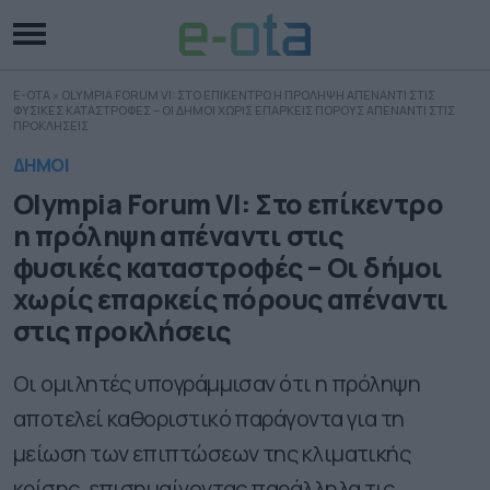
E-OTA
»
OLYMPIA FORUM VI: ΣΤΟ ΕΠΙΚΕΝΤΡΟ Η ΠΡΟΛΗΨΗ ΑΠΕΝΑΝΤΙ ΣΤΙΣ
ΦΥΣΙΚΕΣ ΚΑΤΑΣΤΡΟΦΕΣ – ΟΙ ΔΗΜΟΙ ΧΩΡΙΣ ΕΠΑΡΚΕΙΣ ΠΟΡΟΥΣ ΑΠΕΝΑΝΤΙ ΣΤΙΣ
ΠΡΟΚΛΗΣΕΙΣ
ΔΗΜΟΙ
Olympia Forum VI: Στο επίκεντρο
η πρόληψη απέναντι στις
φυσικές καταστροφές – Οι δήμοι
χωρίς επαρκείς πόρους απέναντι
στις προκλήσεις
Οι ομιλητές υπογράμμισαν ότι η πρόληψη
αποτελεί καθοριστικό παράγοντα για τη
μείωση των επιπτώσεων της κλιματικής
κρίσης, επισημαίνοντας παράλληλα τις