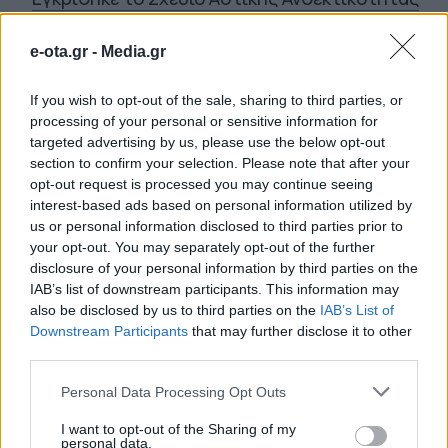
του δήμου Μαλεβιζίου
e-ota.gr -
Media.gr
TAGS:
4Ο FORUM ΣΠΑΥ
ΙΣΙΔΩΡΟΣ
ΜΑΔΗΣ
ΚΕΔΕ
ΚΛΙΜΑΤΙΚΗ ΚΡΙΣΗ
ΠΑΓΚΟΣΜΙΑ ΗΜΕΡΑ
If you wish to opt-out of the sale, sharing to third parties, or
ΠΕΡΙΒΑΛΛΟΝΤΟΣ
ΠΕΡΙΒΑΛΛΟΝ
ΣΠΑΥ
ΥΜΗΤΤΟΣ
ΥΠΟΥΡΓΕ
processing of your personal or sensitive information for
ΚΛΙΜΑΤΙΚΗΣ ΚΡΙΣΗΣ ΚΑΙ ΠΟΛΙΤΙΚΗΣ ΠΡΟΣΤΑΣΙΑΣ
targeted advertising by us, please use the below opt-out
section to confirm your selection. Please note that after your
opt-out request is processed you may continue seeing
interest-based ads based on personal information utilized by
ΑΠΟΨΕΙΣ-ΣΧΟΛΙΑ
us or personal information disclosed to third parties prior to
your opt-out. You may separately opt-out of the further
disclosure of your personal information by third parties on the
IAB’s list of downstream participants. This information may
also be disclosed by us to third parties on the
IAB’s List of
Downstream Participants
that may further disclose it to other
third parties.
Personal Data Processing Opt Outs
I want to opt-out of the Sharing of my
personal data.