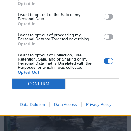
Opted In
I want to opt-out of the Sale of my
Personal Data.
Opted In
Νέους Αντιπεριφερειάρχες όρισε ο Νίκος
I want to opt-out of processing my
Personal Data for Targeted Advertising.
Χαρδαλιάς
Opted In
09.08.2026 - 11.31
I want to opt-out of Collection, Use,
Retention, Sale, and/or Sharing of my
Personal Data that Is Unrelated with the
Purposes for which it was collected.
Opted Out
CONFIRM
Data Deletion
Data Access
Privacy Policy