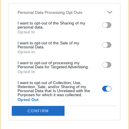
third parties.
Σε αυτή την προοπτική θα είναι καταλυτική
η συλλογική συμμετοχή των Δημοτών.
Personal Data Processing Opt Outs
I want to opt-out of the Sharing of my
personal data.
Μέσα στα χαρακτηριστικά της πόλης μας –
Opted In
το μαρτυρά η μακραίωνη ιστορία της –
I want to opt-out of the Sale of my
βρίσκονται συνυφασμένες με το όνομα της,
Personal Data.
Opted In
ο αγώνας, η άμιλλα, η προσπάθεια, η
I want to opt-out of processing my
υπέρβαση.
Personal Data for Targeted Advertising.
Opted In
Αυτές τις αρετές οφείλουμε να αναδείξουμε
I want to opt-out of Collection, Use,
Retention, Sale, and/or Sharing of my
Personal Data that Is Unrelated with the
ξανά, και, όλοι μαζί, να ωθήσουμε το
Purposes for which it was collected.
Opted Out
Ηράκλειο, προς τα εμπρός, προς την
πρόοδο, την ευημερία, το ΜΕΛΛΟΝ.
CONFIRM