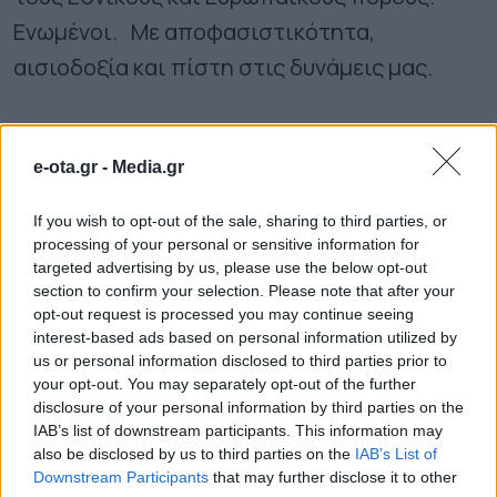
Ενωμένοι. Με αποφασιστικότητα,
αισιοδοξία και πίστη στις δυνάμεις μας.
Αγαπητοί συνδημότες,
e-ota.gr -
Media.gr
Είμαστε αποφασισμένοι να βγάλουμε το
If you wish to opt-out of the sale, sharing to third parties, or
Ηράκλειο από τη στασιμότητα και την κρίση.
processing of your personal or sensitive information for
targeted advertising by us, please use the below opt-out
section to confirm your selection. Please note that after your
Το κρίσιμο διακύβευμα για το Δήμο σήμερα
opt-out request is processed you may continue seeing
είναι εάν θα συναντηθούν οι δυνάμεις που
interest-based ads based on personal information utilized by
us or personal information disclosed to third parties prior to
διαθέτουν ισχυρές κοινωνικές αναφορές,
your opt-out. You may separately opt-out of the further
όραμα και ευαισθησία για το μέλλον της
disclosure of your personal information by third parties on the
IAB’s list of downstream participants. This information may
πόλης.
also be disclosed by us to third parties on the
IAB’s List of
Downstream Participants
that may further disclose it to other