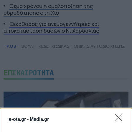
Θέμα χρόνου η ομαλοποίηση της
υδροδότησης στη Χίο
Ξεκάθαρος για ανεμογεννήτριες και
αποκατάσταση δασών ο Ν. Χαρδαλιάς
TAGS:
ΒΟΥΛΗ
ΚΕΔΕ
ΚΩΔΙΚΑΣ ΤΟΠΙΚΗΣ ΑΥΤΟΔΙΟΙΚΗΣΗΣ
ΕΠΙΚΑΙΡΟΤΗΤΑ
e-ota.gr -
Media.gr