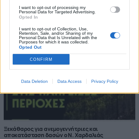
I want to opt-out of processing my
Personal Data for Targeted Advertising.
Θέμα χρόνου η ομαλοποίηση της υδροδότησης
Opted In
στη Χίο
I want to opt-out of Collection, Use,
08.08.2026 - 12.08
Retention, Sale, and/or Sharing of my
Personal Data that Is Unrelated with the
Purposes for which it was collected.
Opted Out
CONFIRM
Data Deletion
Data Access
Privacy Policy
Ξεκάθαρος για ανεμογεννήτριες και
αποκατάσταση δασών ο Ν. Χαρδαλιάς