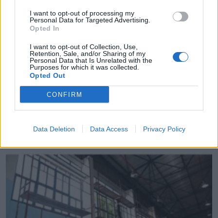
Εκσυγχρονισμός των σχολείων της Ν.
I want to opt-out of processing my
Personal Data for Targeted Advertising.
Προποντίδας
Opted In
Από τη Ρώμη, στην Αθήνα η τουριστική
I want to opt-out of Collection, Use,
προβολή των Ιονίων Νήσων
Retention, Sale, and/or Sharing of my
Personal Data that Is Unrelated with the
Purposes for which it was collected.
Opted Out
TAGS:
ΚΩΔΙΚΑΣ ΑΥΤΟΔΙΟΙΚΗΣΗΣ
ΥΠΕΣ
CONFIRM
ΔΗΜΟΙ
Data Deletion
Data Access
Privacy Policy