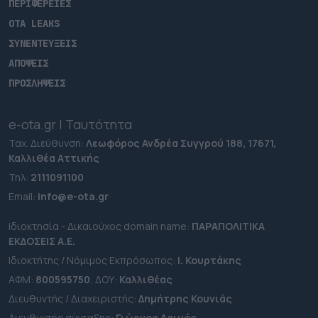
ΠΕΡΙΦΕΡΕΙΕΣ
OTA LEAKS
ΣΥΝΕΝΤΕΥΞΕΙΣ
ΑΠΟΨΕΙΣ
ΠΡΟΣΛΗΨΕΙΣ
e-ota.gr | Ταυτότητα
Ταχ. Διεύθυνση:
Λεωφόρος Ανδρέα Συγγρού 188, 17671,
Καλλιθέα Αττικής
Τηλ:
2111091100
Εmail:
info@e-ota.gr
Ιδιοκτησία - Δικαιούχος domain name:
ΠΑΡΑΠΟΛΙΤΙΚΑ
ΕΚΔΟΣΕΙΣ A.E.
Ιδιοκτήτης / Νόμιμος Εκπρόσωπος:
Ι. Κουρτάκης
ΑΦΜ:
800595750
, ΔΟΥ:
Καλλιθέας
Διευθυντής / Διαχειριστής:
Δημήτρης Κουνιάς
Διευθυντής σύνταξης:
Γιώργος Λαιμός