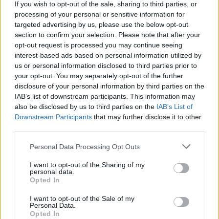
If you wish to opt-out of the sale, sharing to third parties, or
processing of your personal or sensitive information for
Τέλος, το επόμενο διάστημα αναμένεται να
targeted advertising by us, please use the below opt-out
section to confirm your selection. Please note that after your
ξεκινήσει ευρεία συζήτηση γύρω από τις
opt-out request is processed you may continue seeing
προβλέψεις του Κώδικα, καθώς αρκετά από
interest-based ads based on personal information utilized by
us or personal information disclosed to third parties prior to
τα ζητήματα, ανάμεσα στα οποία οι
your opt-out. You may separately opt-out of the further
αρμοδιότητες, η οικονομική αυτοτέλεια, η
disclosure of your personal information by third parties on the
IAB’s list of downstream participants. This information may
κρατική εποπτεία και η πραγματική
also be disclosed by us to third parties on the
IAB’s List of
αυτονομία των ΟΤΑ, εξακολουθούν να
Downstream Participants
that may further disclose it to other
third parties.
αποτελούν πεδία αντιπαράθεσης μεταξύ
Personal Data Processing Opt Outs
κυβέρνησης, και Αυτοδιοίκησης.
I want to opt-out of the Sharing of my
personal data.
ΟΛΕΣ ΟΙ ΕΙΔΗΣΕΙΣ
Opted In
I want to opt-out of the Sale of my
Ενεργειακή αναβάθμιση του Κλειστού
Personal Data.
«Τιμόθεος Ευγενικός»
Opted In