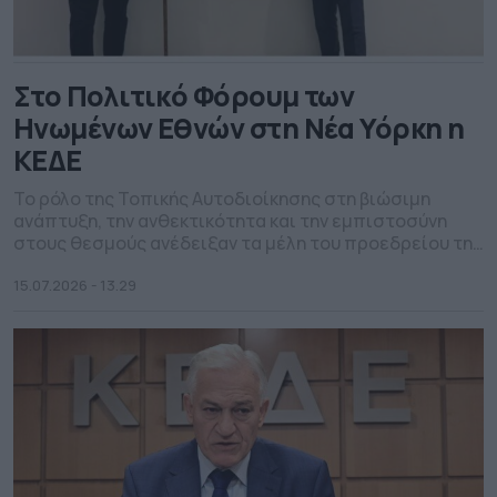
Στο Πολιτικό Φόρουμ των
Ηνωμένων Εθνών στη Νέα Υόρκη η
ΚΕΔΕ
Το ρόλο της Τοπικής Αυτοδιοίκησης στη βιώσιμη
ανάπτυξη, την ανθεκτικότητα και την εμπιστοσύνη
στους θεσμούς ανέδειξαν τα μέλη του προεδρείου της
ΚΕΔΕ που συμμετείχαν στο Πολιτικό Φόρουμ Υψηλού
Επιπέδου των Ηνωμένων Εθνών στη Νέα Υόρκη. Τόσο ο
15.07.2026 - 13.29
Αντιπρόεδρος της Ένωσης των δήμων και δήμαρχος
Αγρινίου, Γιώργος Παπαναστασίου, όσο και ο γγ της
ΚΕΔΕ, Δημήτρης Καφαντάρης, […]