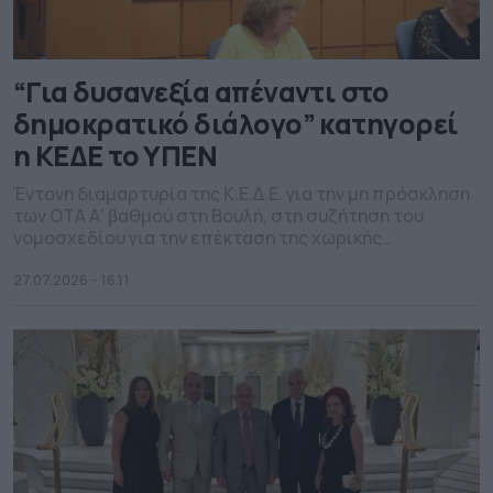
“Για δυσανεξία απέναντι στο
δημοκρατικό διάλογο” κατηγορεί
η ΚΕΔΕ το ΥΠΕΝ
Έντονη διαμαρτυρία της Κ.Ε.Δ.Ε. για την μη πρόσκληση
των ΟΤΑ Α' βαθμού στη Βουλή, στη συζήτηση του
νομοσχεδίου για την επέκταση της χωρικής
αρμοδιότητας των ΕΥΔΑΠ και ΕΥΑΘ.
27.07.2026 - 16.11