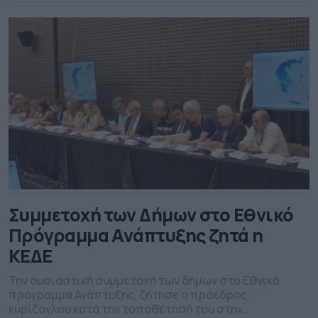
Δήμων. Σύμφωνα με τη μελέτη που εκπονήθηκε από την
ΚΕΔΕ και την ΕΕΤΑΑ, το συνολικό λειτουργικό κόστος
των Δήμων για το 2025 ανέρχεται σε […]
Συμμετοχή των Δήμων στο Εθνικό
Πρόγραμμα Ανάπτυξης ζητά η
ΚΕΔΕ
Την ουσιαστική συμμετοχή των δήμων στο Εθνικό
πρόγραμμα Ανάπτυξης, ζήτησε ο πρόεδρος
κυρίζογλου κατά την τοποθέτησή του στην