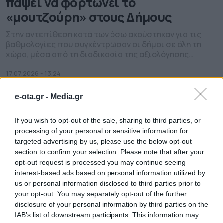
πάψει να φορτώνει το
«μουτζούρη» στους Δήμους
Στην αντεπίθεση κατά των όσω ακούστηκαν για τις
βαθμολογίες που συγκέντρωσαν οι δήμοι σε όλη τη
χώρα, μέσα από τη διαδικασία της αξιολόγησης
πέρασε η ΚΕΔΕ, ο πρόεδρος της οποίας τονίζει ότι,
«Ήρθε η ώρα και το Κεντρικό Κράτος να κοιτάξει την
17.07.2026 - 13.24
αλήθεια κατάματα και να διορθώσει τις διαχρονικές
του ανεπάρκειες , που ταλαιπωρούν τους […]
e-ota.gr -
Media.gr
If you wish to opt-out of the sale, sharing to third parties, or
processing of your personal or sensitive information for
targeted advertising by us, please use the below opt-out
section to confirm your selection. Please note that after your
opt-out request is processed you may continue seeing
interest-based ads based on personal information utilized by
us or personal information disclosed to third parties prior to
your opt-out. You may separately opt-out of the further
disclosure of your personal information by third parties on the
IAB’s list of downstream participants. This information may