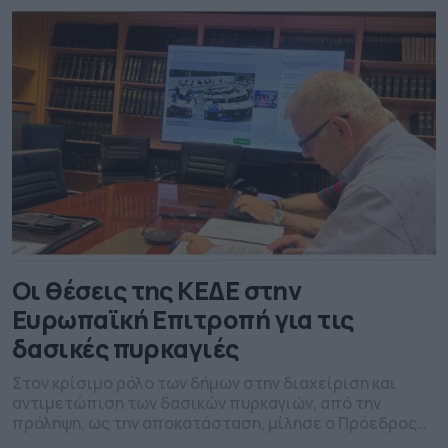
πλαίσιο της συζήτησης για το σχέδιο γνωμοδότησης
με θέμα την ανανέωση των γενεών στη γεωργία, […]
Οι θέσεις της ΚΕΔΕ στην
Ευρωπαϊκή Επιτροπή για τις
δασικές πυρκαγιές
Στον κρίσιμο ρόλο των δήμων στην διαχείριση και
αντιμετώπιση των δασικών πυρκαγιών, από την
πρόληψη, ως την αποκατάσταση, μίλησε ο Πρόεδρος
της Επιτροπής Πολιτικής Προστασίας και Κλιματικής