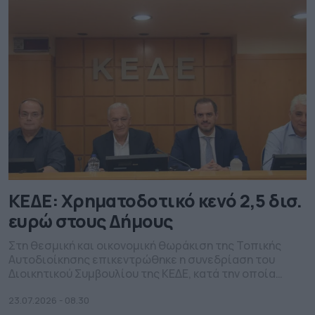
ΚΕΔΕ: Χρηματοδοτικό κενό 2,5 δισ.
ευρώ στους Δήμους
Στη θεσμική και οικονομική θωράκιση της Τοπικής
Αυτοδιοίκησης επικεντρώθηκε η συνεδρίαση του
Διοικητικού Συμβουλίου της ΚΕΔΕ, κατά την οποία
παρουσιάστηκε η πρώτη ολοκληρωμένη επιστημονική
μελέτη για το πραγματικό κόστος λειτουργίας των
23.07.2026 - 08.30