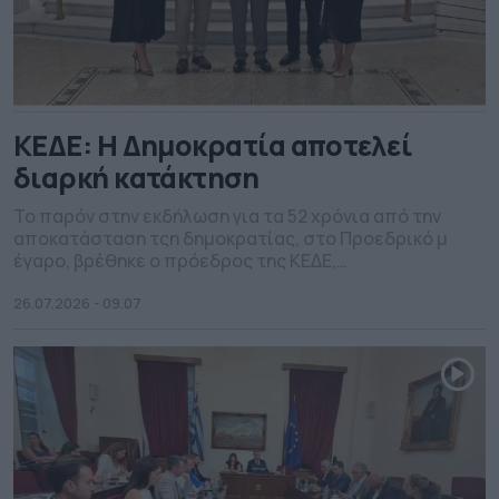
ΚΕΔΕ: Η Δημοκρατία αποτελεί
διαρκή κατάκτηση
Το παρόν στην εκδήλωση για τα 52 χρόνια από την
αποκατάσταση τςη δημοκρατίας, στο Προεδρικό μ
έγαρο, βρέθηκε ο πρόεδρος της ΚΕΔΕ,
εκπροσωπώντας την πρωτοβάθμια αυτοδιοίκηση. Ο
Λάζαρος Κυρίζογλου, για μία ακόμη φορά, μέσα από
26.07.2026 - 09.07
την υψηλού συμβολισμού εκδήλωση, υπογράμμισε το
διαχρονικό ρόλο των Δήμων ως θεσμών που
βρίσκονται στην πρώτη γραμμή της δημοκρατικής
συμμετοχής, […]