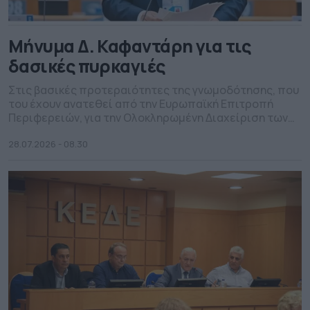
Μήνυμα Δ. Καφαντάρη για τις
δασικές πυρκαγιές
Στις βασικές προτεραιότητες της γνωμοδότησης, που
του έχουν ανατεθεί από την Ευρωπαϊκή Επιτροπή
Περιφερειών, για την Ολοκληρωμένη Διαχείριση των
Κινδύνων Δασικών Πυρκαγιών αναφέρετε σε μήνυμά
του ο Γενικός Γραμματέας της ΚΕΔΕ. Ο Δημήτρης
28.07.2026 - 08.30
Καφαντάρης, ο οποίος μετέχοντας στις εργασίες των
θεσμικών οργάνων της Ευρωπαϊκής Ένωσης για το
περιβάλλον και την αντιμετώπιση των κινδύνων από
πυρκαγιές […]