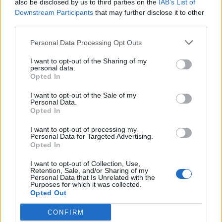
also be disclosed by us to third parties on the
IAB’s List of
Στην Καλαμάτα το ετήσιο συνέδριο
Downstream Participants
that may further disclose it to other
της ΚΕΔΕ
third parties.
Το Ετήσιο Τακτικό Συνέδριο της ΚΕΔΕ θα
Personal Data Processing Opt Outs
πραγματοποιηθεί στην Καλαμάτα από τις 5 έως τις 7
I want to opt-out of the Sharing of my
Νοεμβρίου 2026.
personal data.
Opted In
16.07.2026 - 15.55
I want to opt-out of the Sale of my
Personal Data.
Opted In
I want to opt-out of processing my
Personal Data for Targeted Advertising.
Opted In
I want to opt-out of Collection, Use,
Retention, Sale, and/or Sharing of my
Personal Data that Is Unrelated with the
Purposes for which it was collected.
Opted Out
CONFIRM