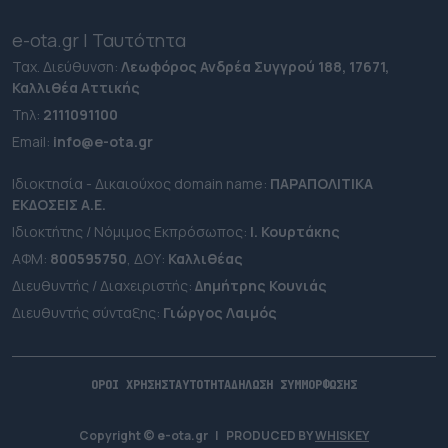
e-ota.gr | Ταυτότητα
Ταχ. Διεύθυνση:
Λεωφόρος Ανδρέα Συγγρού 188, 17671,
Καλλιθέα Αττικής
Τηλ:
2111091100
Εmail:
info@e-ota.gr
Ιδιοκτησία - Δικαιούχος domain name:
ΠΑΡΑΠΟΛΙΤΙΚΑ
ΕΚΔΟΣΕΙΣ A.E.
Ιδιοκτήτης / Νόμιμος Εκπρόσωπος:
Ι. Κουρτάκης
ΑΦΜ:
800595750
, ΔΟΥ:
Καλλιθέας
Διευθυντής / Διαχειριστής:
Δημήτρης Κουνιάς
Διευθυντής σύνταξης:
Γιώργος Λαιμός
ΟΡΟΙ ΧΡΗΣΗΣ
ΤΑΥΤΟΤΗΤΑ
ΔΗΛΩΣΗ ΣΥΜΜΟΡΦΩΣΗΣ
Copyright © e-ota.gr
|
PRODUCED BY
WHISKEY