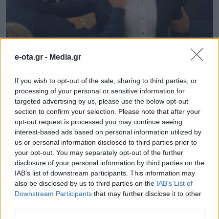
«Πανστρατιά» για Βασιλόπουλο
e-ota.gr -
Media.gr
στην Καλαμάτα: Τον στηρίζουν
If you wish to opt-out of the sale, sharing to third parties, or
Αλειφέρη και Οικονομάκου
processing of your personal or sensitive information for
targeted advertising by us, please use the below opt-out
Ο διάδοχος του Παναγιώτη Νίκα Θανάσης
section to confirm your selection. Please note that after your
Βασιλόπουλος θα αναμετρηθεί με τον Βασίλη
opt-out request is processed you may continue seeing
Κοσμόπουλο στον δεύτερο γύρο για τον δήμο
interest-based ads based on personal information utilized by
Καλαμάτας. Με την υποψηφιότητα μάλιστα του
Θανάση Βασιλόπουλου συστρατεύθηκαν οι επίσης
31.05.2019 - 16.51
us or personal information disclosed to third parties prior to
«γαλάζιες» Μαρία Οικονομάκου και Ελένη Αλειφέρη,
your opt-out. You may separately opt-out of the further
που στον πρώτο γύρο κατέγραψαν το ποσοστό του
disclosure of your personal information by third parties on the
του 11,51% και 10,78% αντίστοιχα. Η ανακοίνωση της
IAB’s list of downstream participants. This information may
Μαρίας Οικονομάκου: “Με […]
also be disclosed by us to third parties on the
IAB’s List of
Downstream Participants
that may further disclose it to other
third parties.