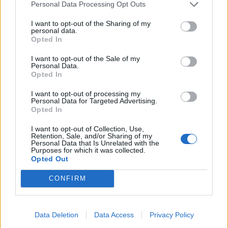
Personal Data Processing Opt Outs
I want to opt-out of the Sharing of my
personal data.
Opted In
I want to opt-out of the Sale of my
Personal Data.
Opted In
Συμπόρευση Μαυρίδη – Ιωάννου
I want to opt-out of processing my
για τον β΄ γύρο στον δήμο
Personal Data for Targeted Advertising.
Opted In
Λυκόβρυσης – Πεύκης
I want to opt-out of Collection, Use,
Από τη Δημοτική Παράταξη «Πόλη της Ζωής μας»
Retention, Sale, and/or Sharing of my
εκδόθηκε η εξής ανακοίνωση σχετικά με την
Personal Data that Is Unrelated with the
Purposes for which it was collected.
συνεργασία του Τάσου Μαυρίδη και του Παναγιώτη
Opted Out
Ιωάννου εν όψει του δεύετρου γύρου των δημοτικών
εκλογών στον δήμο Λυκόβρυσης – Πεύκης: Τον
30.05.2019 - 20.34
CONFIRM
επικεφαλής της δημοτικής παράταξης «Λυκόβρυση-
Πεύκη 2020» Παναγιώτη Ιωάννου συνάντησε σήμερα ο
Δήμαρχος Λυκόβρυσης- Πεύκης Τάσος Μαυρίδης. Οι […]
Data Deletion
Data Access
Privacy Policy