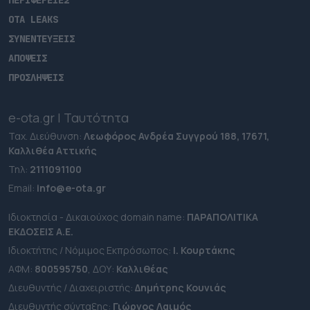
ΠΕΡΙΦΕΡΕΙΕΣ
OTA LEAKS
ΣΥΝΕΝΤΕΥΞΕΙΣ
ΑΠΟΨΕΙΣ
ΠΡΟΣΛΗΨΕΙΣ
e-ota.gr | Ταυτότητα
Ταχ. Διεύθυνση:
Λεωφόρος Ανδρέα Συγγρού 188, 17671,
Καλλιθέα Αττικής
Τηλ:
2111091100
Εmail:
info@e-ota.gr
Ιδιοκτησία - Δικαιούχος domain name:
ΠΑΡΑΠΟΛΙΤΙΚΑ
ΕΚΔΟΣΕΙΣ A.E.
Ιδιοκτήτης / Νόμιμος Εκπρόσωπος:
Ι. Κουρτάκης
ΑΦΜ:
800595750
, ΔΟΥ:
Καλλιθέας
Διευθυντής / Διαχειριστής:
Δημήτρης Κουνιάς
Διευθυντής σύνταξης:
Γιώργος Λαιμός