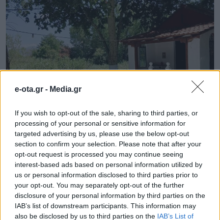
e-ota.gr -
Media.gr
Δήμος Δοξάτου: Συνεχίζονται οι
If you wish to opt-out of the sale, sharing to third parties, or
εργασίες εξωραϊσμού
processing of your personal or sensitive information for
targeted advertising by us, please use the below opt-out
Οι εργασίες εξωραϊσμού και η τοποθέτηση του
section to confirm your selection. Please note that after your
αστικού εξοπλισμού προχωρούν σε όλες τις Τοπικές
opt-out request is processed you may continue seeing
Κοινότητες του Δήμου Δοξάτου! Σύμφωνα με τον
interest-based ads based on personal information utilized by
Δήμαρχο Γιώργο Βογιατζή: Ήδη ολοκληρώθηκαν
us or personal information disclosed to third parties prior to
παρεμβάσεις σε: – Καλαμώνα – Βαθύσπηλο – Δοξάτο –
12.08.2025 - 10.19
your opt-out. You may separately opt-out of the further
Άγιο Αθανάσιο – Καλαμπάκι Και έπεται συνέχεια στα
disclosure of your personal information by third parties on the
υπόλοιπα χωριά. – Νέος αστικός εξοπλισμός –
IAB’s list of downstream participants. This information may
Καλλωπισμός & συντήρηση χώρων – […]
also be disclosed by us to third parties on the
IAB’s List of