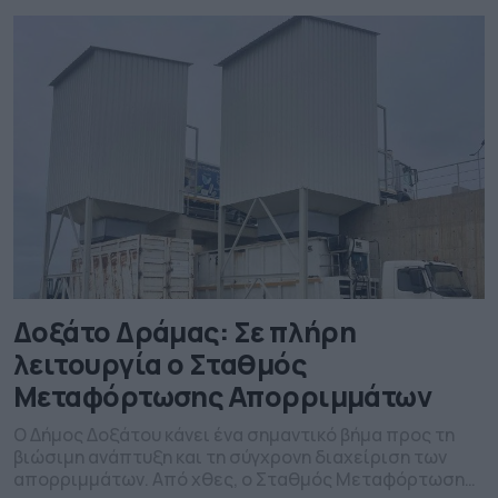
στον Δήμο Δοξάτου, τα οποία εντάχθηκαν στο
πρόγραμμα Ανατολικής Μακεδονίας – Θράκης 2021-
2027. Πιο συγκεκριμένα, συζητήθηκαν: • Η […]
Δοξάτο Δράμας: Σε πλήρη
λειτουργία ο Σταθμός
Μεταφόρτωσης Απορριμμάτων
Ο Δήμος Δοξάτου κάνει ένα σημαντικό βήμα προς τη
βιώσιμη ανάπτυξη και τη σύγχρονη διαχείριση των
απορριμμάτων. Από χθες, ο Σταθμός Μεταφόρτωσης