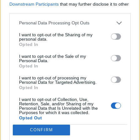
Downstream Participants
that may further disclose it to other
third parties.
Personal Data Processing Opt Outs
I want to opt-out of the Sharing of my
personal data.
Opted In
I want to opt-out of the Sale of my
Personal Data.
Opted In
Δοξάτο: Ο Δήμος υλοποιεί
I want to opt-out of processing my
Εικαστική Δράση Ανακύκλωσης
Personal Data for Targeted Advertising.
Opted In
Στόχος είναι η ευαισθητοποίηση της σχολικής
I want to opt-out of Collection, Use,
κοινότητας σε θέματα ανακύκλωσης
Retention, Sale, and/or Sharing of my
Personal Data that Is Unrelated with the
Purposes for which it was collected.
15.04.2025 - 12.33
Opted Out
CONFIRM