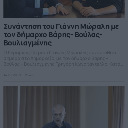
Συνάντηση του Γιάννη Μώραλη με
τον δήμαρχο Βάρης- Βούλας-
Βουλιαγμένης
Ο δήμαρχος Πειραιά Γιάννης Μώραλης συναντήθηκε
σήμερα στο Δημαρχείο, με τον δήμαρχο Βάρης –
Βούλας – Βουλιαγμένης Γρηγόρη Κωνσταντέλλο. Κατά
τη διάρκεια της συνάντησης συζητήθηκαν θέματα
κοινού ενδιαφέροντος, ενώ ο κ. Κωνσταντέλλος
14.10.2019 - 15.46
ενημέρωσε τον κ. Μώραλη για την υποψηφιότητά του
στην προεδρία της Περιφερειακής Ένωσης Δήμων
Αττικής. Ο δήμαρχος Πειραιά σε δήλωσή του ανέφερε
πως […]