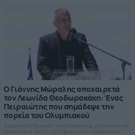
αυτό, πού αποσκοπεί, αλλά και για τις υπόλοιπες
δράσεις του δήμου στο πλαίσιο της αντιμετώπισης
του ιού.Το […]
Ο Γιάννης Μώραλης αποχαιρετά
τον Λεωνίδα Θεοδωρακάκη: Ένας
Πειραιώτης που σημάδεψε την
πορεία του Ολυμπιακού
O Δήμαρχος Πειραιά Γιάννης Μώραλης, με δήλωσή του
αποχαιρετά τον Επίτιμο Πρόεδρο του Ερασιτέχνη