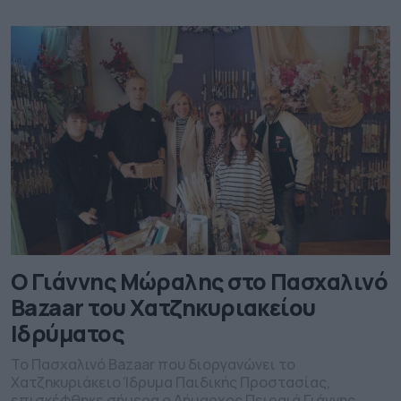
Ο Γιάννης Μώραλης στο Πασχαλινό
Bazaar του Χατζηκυριακείου
Ιδρύματος
Το Πασχαλινό Bazaar που διοργανώνει το
Χατζηκυριάκειο Ίδρυμα Παιδικής Προστασίας,
επισκέφθηκε σήμερα ο Δήμαρχος Πειραιά Γιάννης