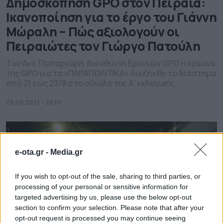
Δημοσκόπηση GPO στον Πειραιά:
Ικανοποίηση για το έργο του Γιάννη
Μώραλη – Πώς αξιολογούν οι
Πειραιώτες τον Γιώργο Πατούλη
Tου Αντ. Παπαργύρη, διευθυντή Ερευνών GPO Η έρευνα
της GPO για τα «ΠΑΡΑΠΟΛΙΤΙΚΑ» διεξήχθη το διάστημα
από 21 έως 23/9 στο σύνολο της Α’ εκλογικής
Περιφέρειας Πειραιά και περιλάμβανε ερωτήσεις
τόσο για τον δήμο όσο και για τους πολιτικούς
29.09.2021 - 20.01
συσχετισμούς της κεντρικής πολιτικής σκηνής σε
επίπεδο κομμάτων, αλλά και υποψήφιων βουλευτών
της Ν.Δ. και του […]
e-ota.gr -
Media.gr
If you wish to opt-out of the sale, sharing to third parties, or
processing of your personal or sensitive information for
targeted advertising by us, please use the below opt-out
section to confirm your selection. Please note that after your
opt-out request is processed you may continue seeing