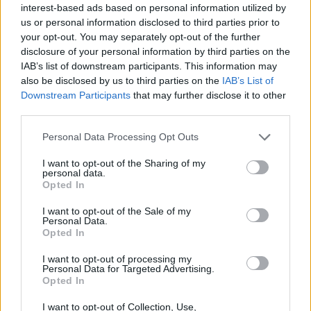
interest-based ads based on personal information utilized by
us or personal information disclosed to third parties prior to
your opt-out. You may separately opt-out of the further
Αυτοψία Μώραλη στον σύγχρονο
disclosure of your personal information by third parties on the
IAB’s list of downstream participants. This information may
δημοτικό φωτισμό τύπου LED:
also be disclosed by us to third parties on the
IAB’s List of
Έμφαση σε έργα που βελτιώνουν
Downstream Participants
that may further disclose it to other
third parties.
την καθημερινότητα των πολιτών
Personal Data Processing Opt Outs
Περιοχές της Β΄ Δημοτικής Κοινότητας επισκέφθηκε ο
Δήμαρχος Πειραιά κ. Γιάννης Μώραλης, προκειμένου να
I want to opt-out of the Sharing of my
διαπιστώσει ότι ο νέος δημοτικός φωτισμός
personal data.
σύγχρονης τεχνολογίας τύπου LED, που έχει
Opted In
τοποθετηθεί στο οδικό δίκτυο, είναι λειτουργικός και
02.11.2020 - 11.24
είναι πιο φωτεινοί οι δρόμοι και οι γειτονιές. Μάλιστα,
I want to opt-out of the Sale of my
Personal Data.
ο κ. Μώραλης μαζί με τον Πρόεδρο της Β΄ Δημοτικής
Opted In
Κοινότητας κ. Αλέξανδρο […]
I want to opt-out of processing my
Personal Data for Targeted Advertising.
Opted In
I want to opt-out of Collection, Use,