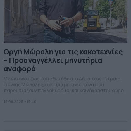
Οργή Μώραλη για τις κακοτεχνίες
– Προαναγγέλλει μηνυτήρια
αναφορά
Με έντονο ύφος τοποθετήθηκε ο Δήμαρχος Πειραιά,
Γιάννης Μώραλης, σχετικά με την εικόνα που
παρουσιάζουν πολλοί δρόμοι και κοινόχρηστοι χώροι
της πόλης μετά την ολοκλήρωση έργων από εταιρείες
οπτικών ινών και κοινής ωφελείας. Ο κ. Μώραλης, μέσω
18.09.2025 - 15.40
ανάρτησής του, εξέφρασε την αγανάκτησή του για τα
ανοιχτά σκάμματα, τα μπάζα, τις φθορές σε
πεζοδρόμια και οδοστρώματα, […]