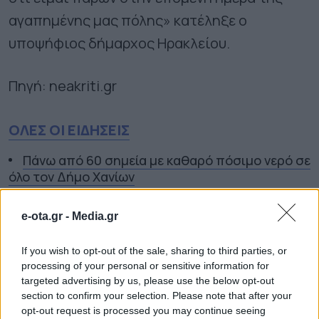
αγαπημένης μας πόλης» κατέληξε ο
υποψήφιος δήμαρχος Ηρακλείου.
Πηγή: neakriti.gr
ΟΛΕΣ ΟΙ ΕΙΔΗΣΕΙΣ
Πάνω από 60 σημεία με καθαρό πόσιμο νερό σε
όλο τον Δήμο Χανίων
Η Πάρος στηρίζει τους εκπαιδευτικούς της
e-ota.gr -
Media.gr
Νέα Χρυσή Διάκριση για τον Δήμο Ελληνικού –
Αργυρούπολης
If you wish to opt-out of the sale, sharing to third parties, or
processing of your personal or sensitive information for
targeted advertising by us, please use the below opt-out
TAGS:
ΒΑΣΙΛΗΣ ΛΑΜΠΡΙΝΟΣ
ΓΙΑΝΝΗΣ
section to confirm your selection. Please note that after your
ΚΟΥΡΑΚΗΣ
ΔΗΜΟΣ ΗΡΑΚΛΕΙΟΥ
ΜΙΧΑΛΗΣ ΚΑΡΑΜΑΛΑΚΗΣ
opt-out request is processed you may continue seeing