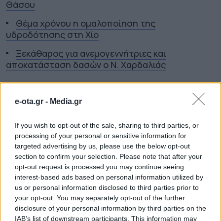
Θάσου
Θέμα χρόνου η ομαλοποίηση της
υδροδότησης στη Χίο
Ξεκάθαρος για ανεμογεννήτριες και
αποκατάσταση δασών ο Ν. Χαρδαλιάς
TAGS:
ΑΝΤΙΠΛΗΜΜΥΡΙΚΑ ΕΡΓΑ
ΚΟΥΡΕΤΑΣ
ΠΕΡΙΦΕΡΕΙΑ
ΘΕΣΣΑΛΙΑΣ
ΦΑΡΣΑΛΙΤΗΣ
e-ota.gr -
Media.gr
If you wish to opt-out of the sale, sharing to third parties, or
processing of your personal or sensitive information for
ΠΕΡΙΦΕΡΕΙΕΣ
targeted advertising by us, please use the below opt-out
section to confirm your selection. Please note that after your
opt-out request is processed you may continue seeing
interest-based ads based on personal information utilized by
us or personal information disclosed to third parties prior to
your opt-out. You may separately opt-out of the further
disclosure of your personal information by third parties on the
IAB’s list of downstream participants. This information may