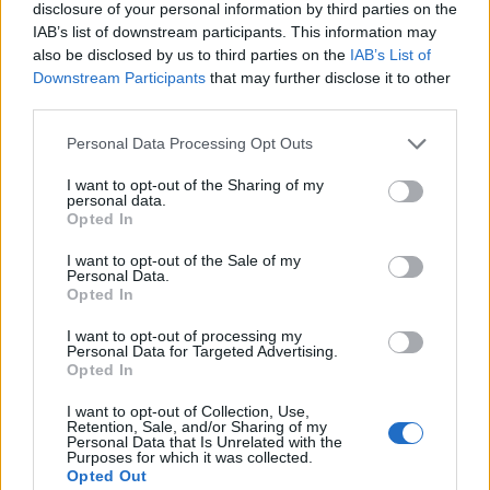
της Συνεταιριστικής Τράπεζας Έβρου (2017-
disclosure of your personal information by third parties on the
IAB’s list of downstream participants. This information may
2019), Πρόεδρος και Διευθύνων Σύμβουλος
also be disclosed by us to third parties on the
IAB’s List of
του Οργανισμού Λιμένα Αλεξανδρούπολης
Downstream Participants
that may further disclose it to other
third parties.
(2013-2015), Αντιπρόεδρος του Ινστιτούτου
«Εξάντας» (2013-2015), Γενικός Γραμματέας
Personal Data Processing Opt Outs
του Δήμου Αλεξανδρούπολης (2011-2013),
I want to opt-out of the Sharing of my
personal data.
Αντιπρόεδρος της Πανελλήνιας Ένωσης
Opted In
Γενικών Γραμματέων «Κλεισθένης» (2011-
I want to opt-out of the Sale of my
Personal Data.
2013), Πρόεδρος παραρτήματος Έβρου της
Opted In
Εταιρείας Θρακικών Μελετών (2009-2011),
I want to opt-out of processing my
Τεχνικός Σύμβουλος της Τ.Ε.Δ.Κ. Νομού
Personal Data for Targeted Advertising.
Opted In
Έβρου (2007-2010) και Διευθυντής
I want to opt-out of Collection, Use,
Προσωπικού και Ελέγχου σε μεγάλο
Retention, Sale, and/or Sharing of my
Personal Data that Is Unrelated with the
τουριστικό όμιλο (2004-2007). Στην
Purposes for which it was collected.
Opted Out