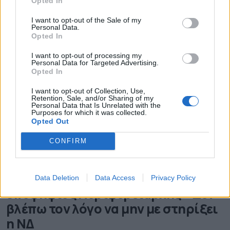
Opted In
σκεπτικισµό που υπάρχει λόγω της ιδιοσυγκρασίας
του ηθοποιού, ο οποίος είναι ιδιαίτερα
22.11.2022 - 11.46
I want to opt-out of the Sale of my
συγκρουσιακός. Δημοσιεύτηκε στο Secret των
Personal Data.
ΠΑΡΑΠΟΛΙΤΙΚΩΝ στις 19/11
Opted In
I want to opt-out of processing my
Personal Data for Targeted Advertising.
Opted In
I want to opt-out of Collection, Use,
Retention, Sale, and/or Sharing of my
Personal Data that Is Unrelated with the
Purposes for which it was collected.
Opted Out
CONFIRM
Πατούλης: Θα είμαι ξανά
Data Deletion
Data Access
Privacy Policy
υποψήφιος Περιφερειάρχης – Δεν
βλέπω τον λόγο να μην με στηρίξει
η ΝΔ