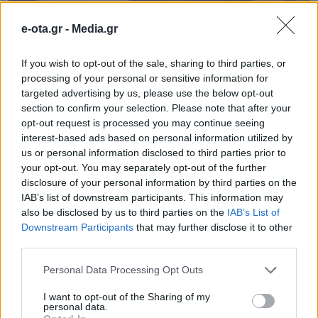
δίκαιη ανάπτυξη για την κυβέρνηση σημαίνει να δείχνει
την ίδια φροντίδα στην Περιφέρεια με […]
e-ota.gr -
Media.gr
If you wish to opt-out of the sale, sharing to third parties, or
processing of your personal or sensitive information for
targeted advertising by us, please use the below opt-out
section to confirm your selection. Please note that after your
opt-out request is processed you may continue seeing
interest-based ads based on personal information utilized by
us or personal information disclosed to third parties prior to
your opt-out. You may separately opt-out of the further
disclosure of your personal information by third parties on the
Αυτοδιοικητικές εκλογές:
IAB’s list of downstream participants. This information may
Οριστική η απόφαση Τσίπρα να
also be disclosed by us to third parties on the
IAB’s List of
Downstream Participants
that may further disclose it to other
στηρίξει Γκλέτσο στην Στερεά
third parties.
Ελλάδα
Personal Data Processing Opt Outs
Οριστική είναι η απόφαση του Aλέξη Τσίπρα να
στηρίξει τον Απόστολο Γκλέτσο ως υποψήφιο
I want to opt-out of the Sharing of my
περιφερειάρχη στη Στερεά Ελλάδα, παρά τον
personal data.