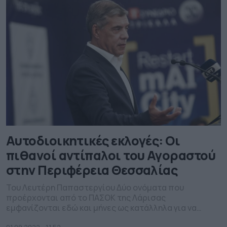
των ερωτηθέντων αισθάνονται δικαιωµένοι για την
επιλογή τους να […]
Αυτοδιοικητικές εκλογές: Οι
πιθανοί αντίπαλοι του Αγοραστού
στην Περιφέρεια Θεσσαλίας
Του Λευτέρη Παπαστεργίου Δύο ονόματα που
προέρχονται από το ΠΑΣΟΚ της Λάρισας
εμφανίζονται εδώ και μήνες ως κατάλληλα για να
σταθούν απέναντι στον Κώστα Αγοραστό στις εκλογές