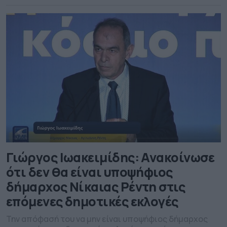
πολιτική σκηνή, φαίνεται πως ο ίδιος επιθυμεί να
παραμείνει στη δευτεροβάθμια τοπική αυτοδιοίκηση,
εξέλιξη που σύμφωνα με τις πληροφορίες βρίσκει
σύμφωνο […]
Γιώργος Ιωακειμίδης: Ανακοίνωσε
ότι δεν θα είναι υποψήφιος
δήμαρχος Νίκαιας Ρέντη στις
επόμενες δημοτικές εκλογές
Την απόφασή του να μην είναι υποψήφιος δήμαρχος