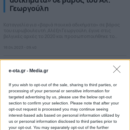
Γεωργούλη
Καταγγελία για «βαριά ποινικά αδικήματα» σε βάρος
του ευρωβουλευτή ,Αλέξη Γεωργούλη, έγινε στις
βελγικές αρχές το 2020 και προσωποποιήθηκε το
2020,σύμφωνα με πληροφορίες. Οι πληροφορίες
αναφέρουν ότι η καταγγελία είναι επώνυμη -και ως
18.04.2023 - 09.40
προς την καταγγέλλουσα και ως προς τον φερόμενο
ως δράστη- από τον χρόνο πλησίον της πράξης .
Συνέχεια στο θέμα του Αλέξη […]
e-ota.gr -
Media.gr
If you wish to opt-out of the sale, sharing to third parties, or
processing of your personal or sensitive information for
targeted advertising by us, please use the below opt-out
section to confirm your selection. Please note that after your
opt-out request is processed you may continue seeing
interest-based ads based on personal information utilized by
us or personal information disclosed to third parties prior to
your opt-out. You may separately opt-out of the further