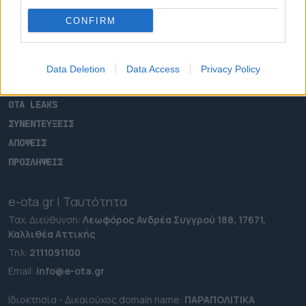
ΑΡΧΙΚΗ
CONFIRM
ΡΟΗ ΕΙΔΗΣΕΩΝ
ΕΠΙΚΑΙΡΟΤΗΤΑ
ΔΗΜΟΙ
Data Deletion
Data Access
Privacy Policy
ΠΕΡΙΦΕΡΕΙΕΣ
OTA LEAKS
ΣΥΝΕΝΤΕΥΞΕΙΣ
ΑΠΟΨΕΙΣ
ΠΡΟΣΛΗΨΕΙΣ
e-ota.gr | Ταυτότητα
Ταχ. Διεύθυνση:
Λεωφόρος Ανδρέα Συγγρού 188, 17671,
Καλλιθέα Αττικής
Τηλ:
2111091100
Εmail:
info@e-ota.gr
Ιδιοκτησία - Δικαιούχος domain name:
ΠΑΡΑΠΟΛΙΤΙΚΑ