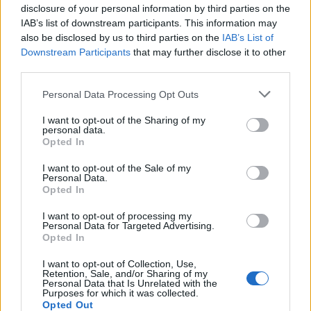
disclosure of your personal information by third parties on the
IAB’s list of downstream participants. This information may
Βουλευτής του ΣΥΡΙΖΑ «στολίζει»
also be disclosed by us to third parties on the
IAB’s List of
Μητροπολίτη
Downstream Participants
that may further disclose it to other
third parties.
Απάντηση στα υβριστικά προς το πρόσωπό του
σχόλια που δημοσιεύθηκαν προσφάτως σε μέσα
Personal Data Processing Opt Outs
κοινωνικής δικτύωσης, και μάλιστα από κρατικούς
λειτουργούς, δίνει ο σεβασμιώτατος μητροπολίτης
I want to opt-out of the Sharing of my
personal data.
Κισσάμου και Σελίνου κ. Αμφιλόχιος. Στη δήλωσή του
29.03.2019 - 12.18
Opted In
αναφέρει, μεταξύ άλλων, ότι «τους ευεργέτες σου δεν
τους μηνύεις, τους ευχαριστείς» και προσθέτει ότι
I want to opt-out of the Sale of my
«το να υβρίζεται και να λοιδορείται ένα εκκλησιαστικό
Personal Data.
[…]
Opted In
I want to opt-out of processing my
Personal Data for Targeted Advertising.
Opted In
I want to opt-out of Collection, Use,
Retention, Sale, and/or Sharing of my
Personal Data that Is Unrelated with the
Purposes for which it was collected.
Opted Out