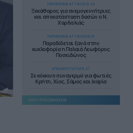
ΠΕΡΙΦΕΡΕΙΑ ΑΤΤΙΚΗΣ
10.45
Ξεκάθαρος για ανεμογεννήτριες
και αποκατάσταση δασών ο Ν.
Χαρδαλιάς
ΠΕΡΙΦΕΡΕΙΑ ΑΤΤΙΚΗΣ
09.51
Παραδίδεται ξανά στην
κυκλοφορία η Παλαιά Λεωφόρος
Ποσειδώνος
ΕΠΙΚΑΙΡΟΤΗΤΑ
09.27
Σε κόκκινο συναγερμό για φωτιές
Κρήτη, Χίος, Σάμος και Ικαρία
ΔΗΜΟΙ
09.05
ΟΛΗ Η ΡΟΗ ΕΙΔΗΣΕΩΝ
Στην εκστρατεία ενημέρωσης για
τη SMA ο δήμος Παιονίας
ΔΗΜΟΙ
08.55
Βραβεία εκπαιδευτικής αριστείας