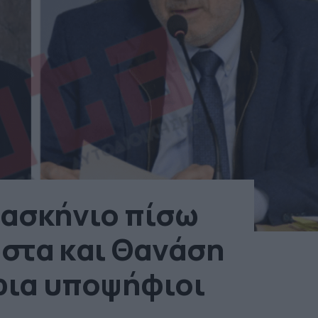
ρασκήνιο πίσω
ώστα και Θανάση
φια υποψήφιοι