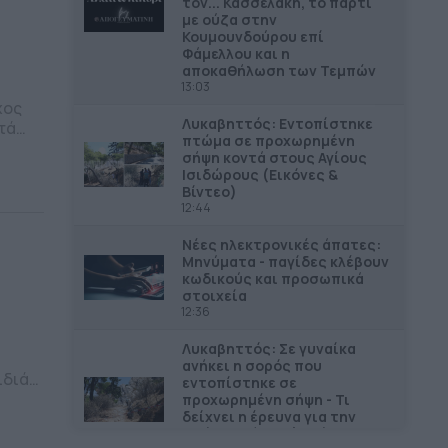
τον... Κασσελάκη, το πάρτι
με ούζα στην
Κουμουνδούρου επί
Φάμελλου και η
αποκαθήλωση των Τεμπών
13:03
χος
Λυκαβηττός: Εντοπίστηκε
τά
πτώμα σε προχωρημένη
σήψη κοντά στους Αγίους
 την
Ισιδώρους (Εικόνες &
ης το
Βίντεο)
ης
12:44
Νέες ηλεκτρονικές άπατες:
Μηνύματα - παγίδες κλέβουν
κωδικούς και προσωπικά
στοιχεία
12:36
Λυκαβηττός: Σε γυναίκα
ανήκει η σορός που
ιδιά
εντοπίστηκε σε
προχωρημένη σήψη - Τι
δείχνει η έρευνα για την
 το
αιτία θανάτου (Εικόνες &