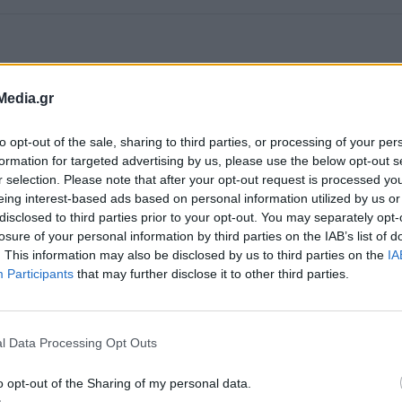
βαίνει διότι τα κτήματα αφού έχουν […]
λλάζουν οι ισορροπίες στον δήμο
εσολογγίου – Παραίτηση «βόμβα»
Media.gr
ν παραίτησή του από τα ΔΣ νομικών προσώπων του δήμου
to opt-out of the sale, sharing to third parties, or processing of your per
σολογγίου όπου συμμετείχε υπέβαλε ο δημοτικός σύμβου
formation for targeted advertising by us, please use the below opt-out s
ναγιώτης Παπαδόπουλος. Συγκεκριμένα ο κ. Παπαδόπουλ
r selection. Please note that after your opt-out request is processed y
ραιτήθηκε από τα ΔΣ της Κοινωφελούς και του Φορέα
05.2020 - 18.29
eing interest-based ads based on personal information utilized by us or
ορριμμάτων καθώς και από την σχολική επιτροπή
disclosed to third parties prior to your opt-out. You may separately opt-
ωτοβάθμιας εκπαίδευσης. Σύμφωνα με πληροφορίες του
losure of your personal information by third parties on the IAB’s list of
ssolonghinews.gr ο κ. Παπαδόπουλος φέρεται σφόδρα
χλημένος για τη γενικότερη […]
. This information may also be disclosed by us to third parties on the
IA
Participants
that may further disclose it to other third parties.
κφράσεις πεζοδρομίου στο δημοτικό
υμβούλιο Μεσολογγίου: «Τι λες μωρέ
πανιέρα;» (βίντεο)
l Data Processing Opt Outs
φυγε η κατάσταση στο δημοτικό συμβούλιο Ιεράς Πόλεως
o opt-out of the Sharing of my personal data.
σολογγίου την περασμένη Δευτέρα μετά από έντονη λογο