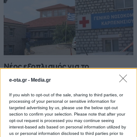
Νέος εξοπλισμός για το
Νοσοκομείου Καρπενησίου
e-ota.gr -
Media.gr
Με νέο ιατροτεχνολογικό εξοπλίζει το νοσοκομείο
του Καρπενησίου η Περιφέρεια Στερεάς Ελλάδας που
If you wish to opt-out of the sale, sharing to third parties, or
επενδύει στις υπηρεσίες παροχής υγείας. Στο
processing of your personal or sensitive information for
πλαίσιο αυτό και αξιοποιώντας τους πόρους από το
targeted advertising by us, please use the below opt-out
πρόγραμμα «ΣΤΕΡΕΑ ΕΛΛΑΔΑ 2021-2027», ο
01.08.2025 - 14.41
section to confirm your selection. Please note that after your
περιφερειάρχης Φάνης Σπανός υπέγραψε την
opt-out request is processed you may continue seeing
απόφαση προμήθειας του εξοπλισμού. Στόχος είναι,
interest-based ads based on personal information utilized by
μέσα από την ικανοποίηση των αιτημάτων του
us or personal information disclosed to third parties prior to
επιστημονικού προσωπικού του νοσοκομείου που […]