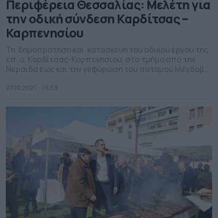
Περιφέρεια Θεσσαλίας: Μελέτη για
την οδική σύνδεση Καρδίτσας –
Καρπενησίου
Τη δημοπράτηση και κατασκευή του οδικού έργου της
επ. ο. Καρδίτσας-Καρπενησίου, στο τμήμα από την
Νεράιδα έως και την γεφύρωση του ποταμού Μέγδοβα,
δρομολογεί η Περιφέρεια Θεσσαλίας. Ο
Περιφερειάρχης Κώστας Αγοραστός υπέγραψε τη
27.10.2021 - 16.53
σύμβαση μελέτης συνολικού προϋπολογισμού
1.249.864,18 ευρώ, με την οποία ολοκληρώνονται όλες
οι απαιτούμενες μελέτες ώστε να καταστεί δυνατή η
σύνδεση της Καρδίτσας με το […]