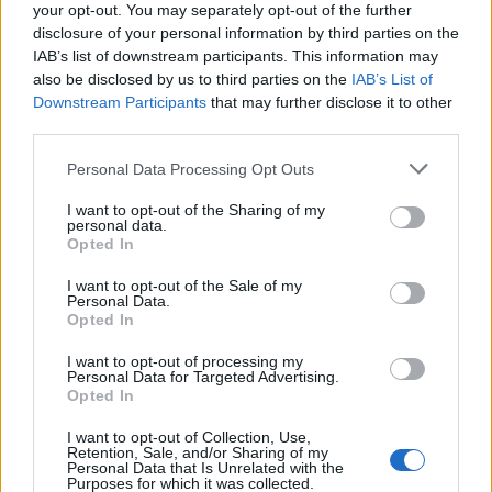
your opt-out. You may separately opt-out of the further
disclosure of your personal information by third parties on the
IAB’s list of downstream participants. This information may
also be disclosed by us to third parties on the
IAB’s List of
Downstream Participants
that may further disclose it to other
third parties.
Personal Data Processing Opt Outs
I want to opt-out of the Sharing of my
personal data.
Opted In
Η λύση Παπαθανάση για τα ΚΔΑΠ, η
διάκριση για Αγγελούδη και η
I want to opt-out of the Sale of my
Personal Data.
προτεραιότητα του δημάρχου
Opted In
Νέας Σµύρνης
I want to opt-out of processing my
Personal Data for Targeted Advertising.
Από τον Παπαθανάση η λύση για τα ΚΔΑΠ Ο
Opted In
αναπληρωτής υπουργός Ανάπτυξης και Επενδύσεων,
Ν. Παπαθανάσης, αναµένεται να δώσει τη λύση στο
I want to opt-out of Collection, Use,
Retention, Sale, and/or Sharing of my
θέµα που έχει προκύψει µε τη διακοπή της
Personal Data that Is Unrelated with the
χρηµατοδότησης για παιδικούς σταθµούς και Κέντρα
04.03.2025 - 10.19
Purposes for which it was collected.