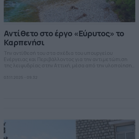
Αντίθετο στο έργο «Εύρυτος» το
Καρπενήσι
Την αντίθεσή του στα σχέδια του υπουργείου
Ενέργειας και Περιβάλλοντος για την αντιμετώπιση
της λειψυδρίας στην Αττική, μέσα από την υλοποίηση
του έργου «Εύρυτος», εκφράζει η δημοτική Αρχή
Καρπενησίου, καθώς και οι παραγωγικοί φορείς της
03.11.2025 - 09.32
περιοχής, κάνοντας λόγο για επιπτώσεις στο
περιβάλλον και την τοπική οικονομία. Συγκεκριμένα, το
έργο, στο οποίο αναφέρθηκε εκτενώς ο Στ. […]