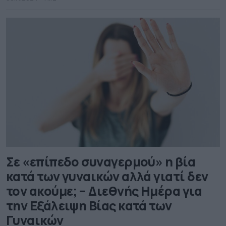
Επιτροπή Ισότητας του Δήμου Πειραιά σε συνεργασία
με την ΧΕΝ Πειραιά, πραγματοποίησε εκδηλώσεις που
περιελάμβαναν […]
Σε «επίπεδο συναγερμού» η βία
κατά των γυναικών αλλά γιατί δεν
τον ακούμε; – Διεθνής Ημέρα για
την Εξάλειψη Βίας κατά των
Γυναικών