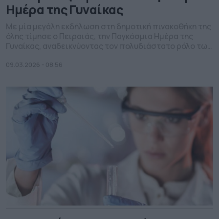
Ημέρα της Γυναίκας
Με μία μεγάλη εκδήλωση στη δημοτική πινακοθήκη της
όλης τίμησε ο Πειραιάς, την Παγκόσμια Ημέρα της
Γυναίκας, αναδεικνύοντας τον πολυδιάστατο ρόλο των
γυναικών στην κοινωνία, τις προκλήσεις που
αντιμετωπίζουν, αλλά και τη σημαντική συμβολή τους
09.03.2026 - 08.56
στην πρόοδο και τη δημιουργία. Στην εκδήλωση που
διοργανώθηκε από την Επιτροπή Ισότητας του Δήμου
Πειραιά, σε συνεργασία με τον […]