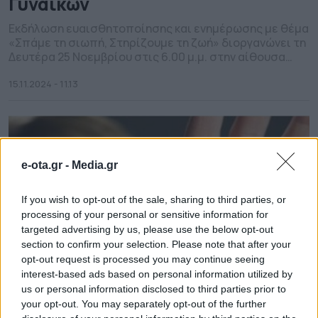
Γυναικών
Eκδήλωση ευαισθητοποίησης και ενημέρωσης με θέμα
«Σπάμε τη σιωπή, Στηρίζουμε τη ζωή» διοργανώνει τη
Δευτέρα 25 Νοεμβρίου στις 6.00 μ.μ. στην αίθουσα
εκδηλώσεων Δημαρχείου ο δήμος Νίκαις- Αγ. Ιωάννη
Ρέντη με αφορμή τη Διεθνή Ημέρα για την Εξάλειψη της
15.11.2024 - 11.13
Βίας κατά των Γυναικών. Την εκδήλωση θα χαιρετίσει ο
δήμαρχος Κωνσταντίνος Μαραγκάκης , η Εντεταλμένη
Σύμβουλος […]
e-ota.gr -
Media.gr
If you wish to opt-out of the sale, sharing to third parties, or
processing of your personal or sensitive information for
targeted advertising by us, please use the below opt-out
section to confirm your selection. Please note that after your
opt-out request is processed you may continue seeing
interest-based ads based on personal information utilized by
us or personal information disclosed to third parties prior to
your opt-out. You may separately opt-out of the further
Δράση για την Εξάλειψη της βίας