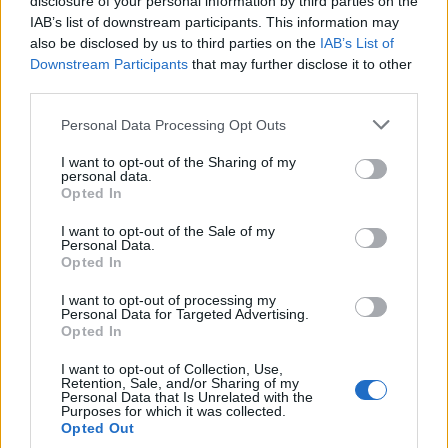
disclosure of your personal information by third parties on the
κατά των γυναικών
IAB’s list of downstream participants. This information may
also be disclosed by us to third parties on the
IAB’s List of
Με το μήνυμα «Δεν είσαι η μόνη-Δεν είσαι μόνη» το
Downstream Participants
that may further disclose it to other
Συμβουλευτικό Κέντρο Γυναικών της Κοινωνικής
third parties.
Υπηρεσίας του Δήμου Φυλής διοργανώνει Συνάντηση
Γνωριμίας, τη Δευτέρα 25 Νοεμβρίου 2024, στο χώρο
Personal Data Processing Opt Outs
της δομής Ι.Καμπόλη 23 στα Άνω Λιόσια προκειμένου
15.11.2024 - 08.46
να ενημερωθούν όλοι για τους στόχους και τις
I want to opt-out of the Sharing of my
παρεχόμενες υπηρεσίες του Κέντρου. Υπό την
personal data.
Opted In
εποπτεία του αρμόδιου Αναπληρωτή […]
I want to opt-out of the Sale of my
Personal Data.
Opted In
I want to opt-out of processing my
Personal Data for Targeted Advertising.
Opted In
I want to opt-out of Collection, Use,
Retention, Sale, and/or Sharing of my
Personal Data that Is Unrelated with the
Purposes for which it was collected.
Opted Out