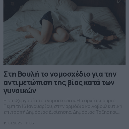
Στη Βουλή το νομοσχέδιο για την
αντιμετώπιση της βίας κατά των
γυναικών
Η επεξεργασία του νομοσχεδίου θα αρχίσει αύριο,
Πέμπτη 16 Ιανουαρίου, στην αρμόδια κοινοβουλευτική
επιτροπή Δημόσιας Διοίκησης, Δημόσιας Τάξης και
Δικαιοσύνης.
15.01.2025 - 11.05