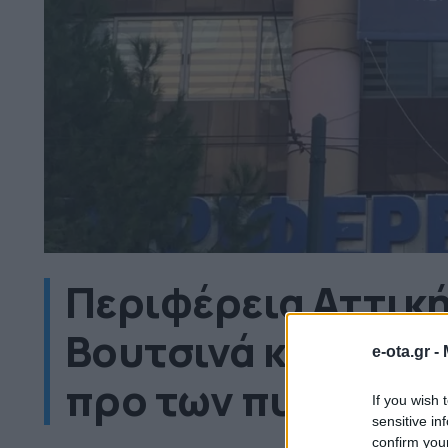
Περιφέρεια Αττικ
Βουτσινά και ανα
e-ota.gr -
προ των πυλών
If you wish 
sensitive in
confirm you