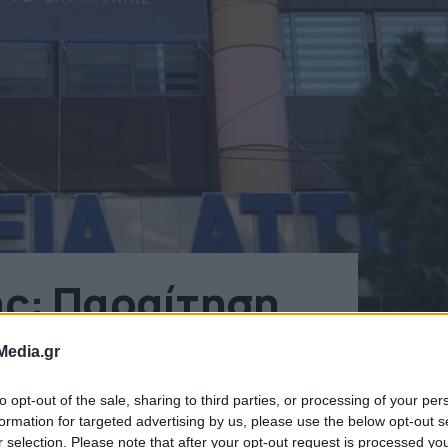
ής: Παραίτηση
σχηματισμός…
Media.gr
to opt-out of the sale, sharing to third parties, or processing of your per
formation for targeted advertising by us, please use the below opt-out s
r selection. Please note that after your opt-out request is processed y