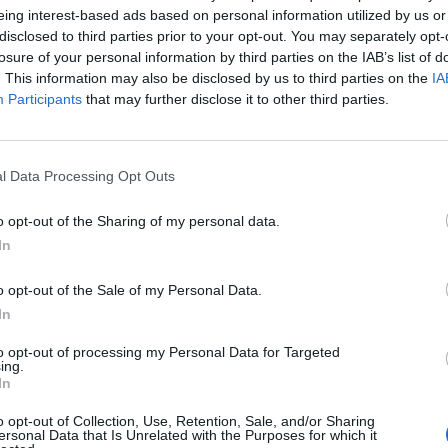
eing interest-based ads based on personal information utilized by us or
άρχη Νήσων Αττικής υπέβαλε στον
disclosed to third parties prior to your opt-out. You may separately opt-
μένοντας, περιφερειακός σύμβουλος.
μεσα «ανασχηματισμός» στη διοίκηση με
losure of your personal information by third parties on the IAB’s list of
τις ίδιες πληροφορίες ο Νίκος Χαρδαλιάς
. This information may also be disclosed by us to third parties on the
IA
λαγές και δεν […]
Participants
that may further disclose it to other third parties.
ιάννης Βουτσινάς: Το όραμά μου για τ
l Data Processing Opt Outs
ησιά μας
o opt-out of the Sharing of my personal data.
ενδυνάμωση των νησιών και των άλλων παράκτιων περιοχώ
In
τικής, αποτελεί ένα μεγάλο στοίχημα που πρέπει να
ρδίσουμε. Είναι μια πρόκληση για μένα, ως υποψηφίου
o opt-out of the Sale of my Personal Data.
ριφερειακού Συμβούλου με το συνδυασμό «ΑΤΤΙΚΗ ΜΠΡΟ
09.2023 - 17.20
In
υ Νίκου Χαρδαλιά, να δουλέψω στο επόμενο περιφερειακό
βούλιο για το στολίδι, το κόσμημα της Αττικής, τα νησιά τ
to opt-out of processing my Personal Data for Targeted
σιωτικές αλλά […]
ing.
In
ωάννης Βουτσινάς: Ο Πειραιάς χρειάζ
o opt-out of Collection, Use, Retention, Sale, and/or Sharing
ersonal Data that Is Unrelated with the Purposes for which it