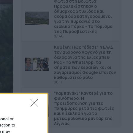
Φωτιά στη Βοιωτία:
Προφυλακίστηκαν ο
δήμαρχος Στυλίδας και
ακόμα δύο κατηγορούμενοι
για την πυρκαγιά στο
αιολικό πάρκο - Το πόρισμα
της Πυροσβεστικής
07:46
Κυψέλη: Πώς "έδεσε" η ΕΛΑΣ
τον 26χρονο Αφγανό για τη
δολοφονία της Ελίζαμπεθ
Ρος - Το WhatsApp, τα
σήματα των κεραιών και οι
λογαριασμοί Google έπαιξαν
καθοριστικό ρόλο
06:11
"Καμπανάκι" Καντερέ για το
φθινόπωρο: Η
προειδοποίηση για τις
πλημμύρες μετά τις φωτιές
και η έκκληση για το
μετεωρολογικό ραντάρ της
sonal or
Αίγινας
ection to
06:03
ou may