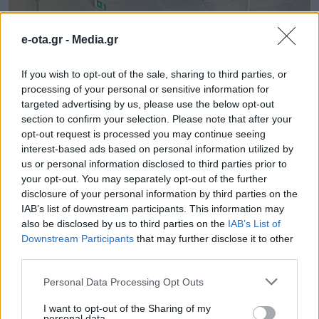
e-ota.gr -
Media.gr
If you wish to opt-out of the sale, sharing to third parties, or
processing of your personal or sensitive information for
targeted advertising by us, please use the below opt-out
section to confirm your selection. Please note that after your
opt-out request is processed you may continue seeing
interest-based ads based on personal information utilized by
us or personal information disclosed to third parties prior to
your opt-out. You may separately opt-out of the further
Το πρόγραμμα ανάπτυξης της
disclosure of your personal information by third parties on the
περιοχής των Λοκρών παρουσίασε
IAB’s list of downstream participants. This information may
ο Φ. Σπανός
also be disclosed by us to third parties on the
IAB’s List of
Downstream Participants
that may further disclose it to other
Παρουσιάστηκε το Περιφερειακό Πρόγραμμα
third parties.
Ανάπτυξης Στερεάς Ελλάδας 2026-2030 στο Δημοτικό
Συμβούλιο Λοκρών.
Personal Data Processing Opt Outs
I want to opt-out of the Sharing of my
18.06.2026 - 15.26
personal data.