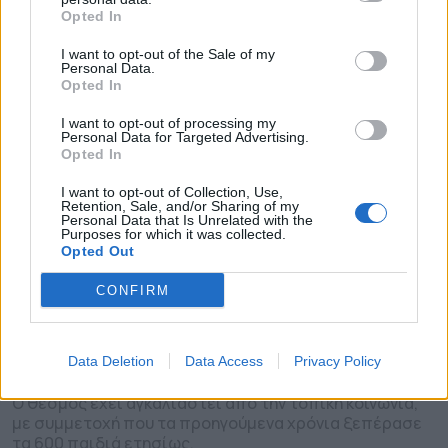
Opted In
I want to opt-out of the Sale of my
Personal Data.
Opted In
I want to opt-out of processing my
Personal Data for Targeted Advertising.
Opted In
I want to opt-out of Collection, Use,
Retention, Sale, and/or Sharing of my
Personal Data that Is Unrelated with the
Purposes for which it was collected.
Opted Out
CONFIRM
Basketball camps με τον Ν.
Οικονόμου δωρεάν στην Περ.
Στερεάς Ελλάδας
Data Deletion
Data Access
Privacy Policy
Ο θεσμός έχει αγκαλιαστεί από την τοπική κοινωνία,
με συμμετοχή που τα προηγούμενα χρόνια ξεπέρασε
τα 600 παιδιά ετησίως.