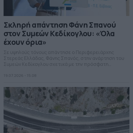
Σκληρή απάντηση Φάνη Σπανού
στον Συμεών Κεδίκογλου: «Όλα
έχουν όρια»
Σε υψηλούς τόνους απάντησε ο Περιφερειάρχης
Στερεάς Ελλάδας, Φάνης Σπανός, στην ανάρτηση του
Συμεών Κεδίκογλου σχετικά με την πρόσφατη
επίσκεψη του πρωθυπουργού στη Βόρεια Εύβοια και
τα εγκαίνια του νέου οδικού τμήματος «Ροβιές – Ήλια».
19.07.2026 - 15.08
Ο κ. Κεδίκογλου, με ανάρτησή του υπό τον τίτλο «Τι να
σι καν’ κι Μιτσοτάκς», ανέφερε ότι θα χαιρετίζει κάθε
[…]