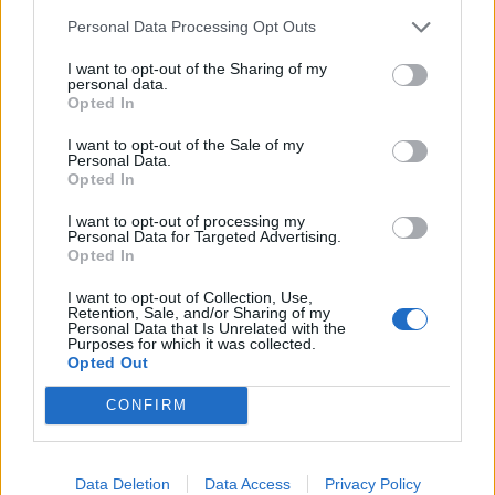
05.08.2026 - 14.26
Personal Data Processing Opt Outs
I want to opt-out of the Sharing of my
personal data.
Opted In
I want to opt-out of the Sale of my
Personal Data.
Opted In
I want to opt-out of processing my
Personal Data for Targeted Advertising.
Opted In
I want to opt-out of Collection, Use,
Retention, Sale, and/or Sharing of my
Personal Data that Is Unrelated with the
Purposes for which it was collected.
«Έξυπνο» δίκτυο παρακολούθησης
Opted Out
υδατοδεξαμενών στον Υμηττό
05.08.2026 - 14.14
CONFIRM
Data Deletion
Data Access
Privacy Policy