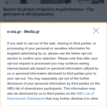
Άμεσα τα μέτρα στήριξης πυρόπληκτων – Πιο
γρήγορα οι αποζημιώσεις
05.08.2026 - 14.41
e-ota.gr -
Media.gr
If you wish to opt-out of the sale, sharing to third parties, or
processing of your personal or sensitive information for
targeted advertising by us, please use the below opt-out
section to confirm your selection. Please note that after your
opt-out request is processed you may continue seeing
interest-based ads based on personal information utilized by
us or personal information disclosed to third parties prior to
your opt-out. You may separately opt-out of the further
disclosure of your personal information by third parties on the
IAB’s list of downstream participants. This information may
also be disclosed by us to third parties on the
IAB’s List of
Συνάντηση Μητσοτάκη με Αγγελούδη: “Το 2030 θα
Downstream Participants
that may further disclose it to other
έχουμε μία καινούργια ΔΕΘ”
third parties.