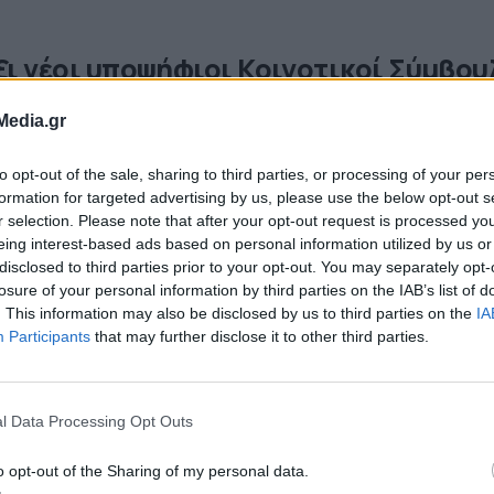
ξι νέοι υποψήφιοι Κοινοτικοί Σύμβου
ε τον Πειραιά Νικητή
Media.gr
ι ακόμα υποψήφιοι Κοινοτικοί Σύμβουλοι ανακοινώνονται
μερα από τον συνδυασμό «Πειραιάς Νικητής». Πρόκειται γι
to opt-out of the sale, sharing to third parties, or processing of your per
ρία Ηλιάκη-Κωνσταντινίδου, την Ειρήνη Λογοθέτη, τον
formation for targeted advertising by us, please use the below opt-out s
ναγιώτη Μαυροδάκο και την Κατερίνα Μπάρλα υποψήφιους
06.2023 - 17.21
r selection. Please note that after your opt-out request is processed y
 Δημοτική Κοινότητα, την Παναγιώτα Βοϊδονικόλα-Θειακού
eing interest-based ads based on personal information utilized by us or
οψήφια στην Ε΄ Δημοτική Κοινότητα και τον Παναγιώτη
disclosed to third parties prior to your opt-out. You may separately opt-
ακλείδη, υποψήφιο στην Α΄ Δημοτική Κοινότητα. Ο επικεφ
losure of your personal information by third parties on the IAB’s list of
υ συνδυασμού, Δήμαρχος Πειραιά […]
. This information may also be disclosed by us to third parties on the
IA
κδήλωση τιμής και μνήμης για τα 103
Participants
that may further disclose it to other third parties.
ρόνια από τη Γενοκτονία των Ελλήνων
όντου
l Data Processing Opt Outs
 μια ξεχωριστή εκδήλωση μνήμης στο Μνημείο Γενοκτονία
υρρίχιο Πέταγμα» στην πλατεία Αλεξάνδρας, τίμησε ο Δήμ
o opt-out of the Sharing of my personal data.
ιραιά την Κυριακή 15 Μαΐου τη συμπλήρωση 103 ετών από τ