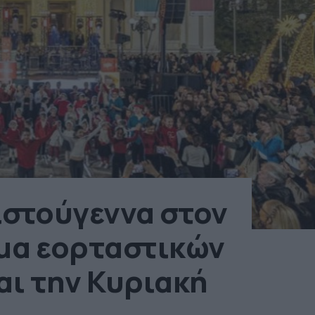
ριστούγεννα στον
μα εορταστικών
αι την Κυριακή