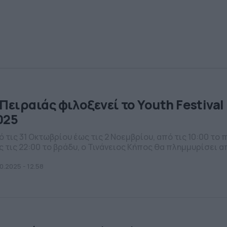
 Πειραιάς φιλοξενεί το Youth Festival
025
 τις 31 Οκτωβρίου έως τις 2 Νοεμβρίου, από τις 10:00 το 
 τις 22:00 το βράδυ, ο Τινάνειος Κήπος θα πλημμυρίσει α
ργεια, ιδέες και χαμόγελα
10.2025 - 12.58