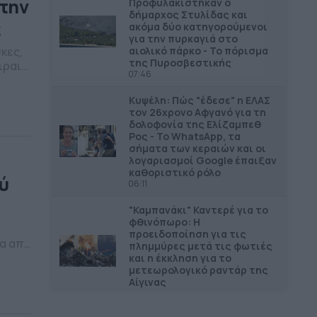
 την
Προφυλακίστηκαν ο
δήμαρχος Στυλίδας και
ς
ακόμα δύο κατηγορούμενοι
για την πυρκαγιά στο
αιολικό πάρκο - Το πόρισμα
κες,
της Πυροσβεστικής
ιραιά
07:46
ης της
άσιο
Κυψέλη: Πώς "έδεσε" η ΕΛΑΣ
μερα
τον 26χρονο Αφγανό για τη
δολοφονία της Ελίζαμπεθ
Ρος - Το WhatsApp, τα
σήματα των κεραιών και οι
λογαριασμοί Google έπαιξαν
καθοριστικό ρόλο
ύ
06:11
"Καμπανάκι" Καντερέ για το
φθινόπωρο: Η
προειδοποίηση για τις
να από
πλημμύρες μετά τις φωτιές
α
και η έκκληση για το
μετεωρολογικό ραντάρ της
Αίγινας
ώρου
06:03
 […]