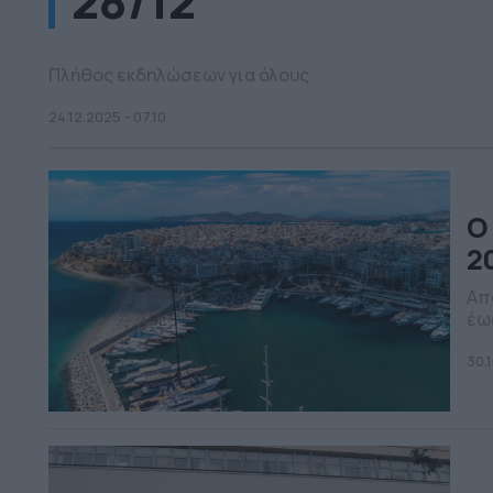
28/12
Πλήθος εκδηλώσεων για όλους
24.12.2025 - 07.10
Ο
2
Από
έως
ενέ
30.