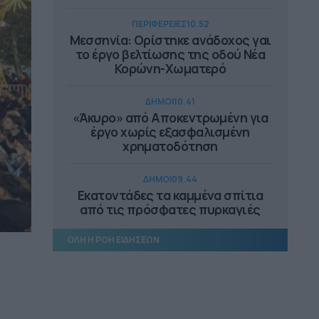
ΠΕΡΙΦΕΡΕΙΕΣ
10.52
Μεσσηνία: Ορίστηκε ανάδοχος γαι
το έργο βελτίωσης της οδού Νέα
Κορώνη-Χωματερό
ΔΗΜΟΙ
10.41
«Άκυρο» από Αποκεντρωμένη για
έργο χωρίς εξασφαλισμένη
χρηματοδότηση
ΔΗΜΟΙ
09.44
Εκατοντάδες τα καμμένα σπίτια
από τις πρόσφατες πυρκαγιές
ΟΛΗ Η ΡΟΗ ΕΙΔΗΣΕΩΝ
ΔΗΜΟΙ
09.29
«e-Δημότης»: η νέα ψηφιακή
υπηρεσία Δήμου Νίκαιας-Α.I. Ρέντη
ΔΗΜΟΙ
09.16