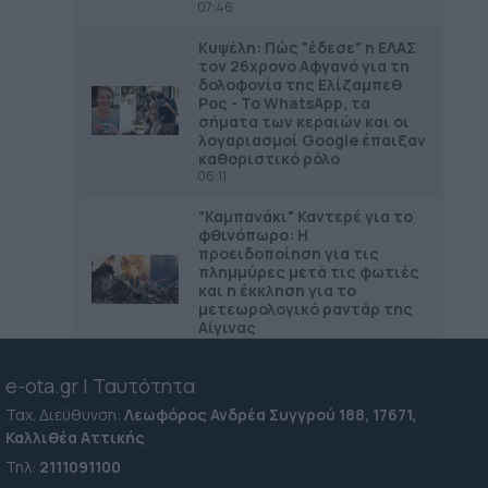
07:46
Κυψέλη: Πώς "έδεσε" η ΕΛΑΣ
τον 26χρονο Αφγανό για τη
δολοφονία της Ελίζαμπεθ
Ρος - Το WhatsApp, τα
σήματα των κεραιών και οι
λογαριασμοί Google έπαιξαν
καθοριστικό ρόλο
06:11
"Καμπανάκι" Καντερέ για το
φθινόπωρο: Η
προειδοποίηση για τις
πλημμύρες μετά τις φωτιές
και η έκκληση για το
μετεωρολογικό ραντάρ της
Αίγινας
06:03
e-ota.gr | Ταυτότητα
Μήνυμα σύγκρουσης με το
"βαθύ κράτος" έστειλε ο
Ταχ. Διεύθυνση:
Λεωφόρος Ανδρέα Συγγρού 188, 17671,
Μητσοτάκης κατά την
Καλλιθέα Αττικής
παρουσίαση της νέας
πλατφόρμας myAGRO της
Τηλ:
2111091100
ΑΑΔΕ για τις αγροτικές