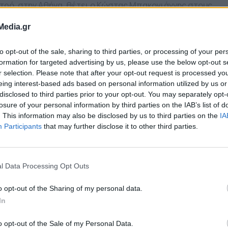
τρό, στην Αθήνα, θέτει o Κώστας Μπακογιάννης στους
μόδιους. Σε ανάρτησή του o Δήμαρχος Αθηναίων, ζητά
ρακτηριστικά «και συγκεκριμένες δεσμεύσεις». Ενημερών
0.2021 - 11.36
Media.gr
ετικά το Δημοτικό Συμβούλιο της Αθήνας, στην χθεσινή
νεδρίαση, ο Δήμαρχος Αθηναίων είπε «αυτό που ζητάμε – 
to opt-out of the sale, sharing to third parties, or processing of your per
ιτούμε θα έλεγα – είναι ο σεβασμός στη […]
formation for targeted advertising by us, please use the below opt-out s
ήμαρχος Γαλατσίου: Το Μετρό επιτέλ
r selection. Please note that after your opt-out request is processed y
eing interest-based ads based on personal information utilized by us or
ρχεται στην πόλη μας – «Μπήκε στις
disclosed to third parties prior to your opt-out. You may separately opt-
άγες» το μεγαλύτερο έργο της Αττική
losure of your personal information by third parties on the IAB’s list of
. This information may also be disclosed by us to third parties on the
IA
ν ικανοποίησή του για την υπογραφή της σύμβασης για την
Participants
that may further disclose it to other third parties.
αρξη των εργασιών κατασκευής της Γραμμής 4 του Μετρό
έφρασε ο δήμαρχος Γαλατσίου, Γιώργος Μαρκόπουλος. Ο κ
ρκόπουλος σε ανακοίνωσή του δήλωσε ότι η έναρξη της
6.2021 - 11.01
τασκευής του έργου αποτελεί δικαίωση των προσπαθειών
l Data Processing Opt Outs
ν φορέων της πόλης, χαρακτηρίζοντας τη Γραμμή 4 του Μ
 […]
o opt-out of the Sharing of my personal data.
αρουσία Μητσοτάκη τα εγκαίνια του
In
ετρό Νίκαιας – «Ανάσα» για τους
o opt-out of the Sale of my Personal Data.