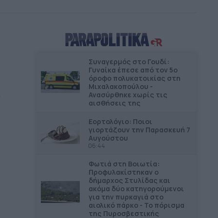
η
Συναγερμός στο Γουδί:
Γυναίκα έπεσε από τον 5ο
όροφο πολυκατοικίας στη
Μιχαλακοπούλου -
Ανασύρθηκε χωρίς τις
6 από
αισθήσεις της
κη
Εορτολόγιο: Ποιοι
γιορτάζουν την Παρασκευή 7
ηθεί
Αυγούστου
06:44
Φωτιά στη Βοιωτία:
Προφυλακίστηκαν ο
δήμαρχος Στυλίδας και
ακόμα δύο κατηγορούμενοι
για την πυρκαγιά στο
αιολικό πάρκο - Το πόρισμα
της Πυροσβεστικής