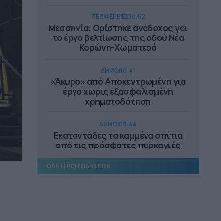
ΠΕΡΙΦΕΡΕΙΕΣ
10.52
Μεσσηνία: Ορίστηκε ανάδοχος γαι
το έργο βελτίωσης της οδού Νέα
Κορώνη-Χωματερό
ΔΗΜΟΙ
10.41
«Άκυρο» από Αποκεντρωμένη για
έργο χωρίς εξασφαλισμένη
χρηματοδότηση
ΔΗΜΟΙ
09.44
Εκατοντάδες τα καμμένα σπίτια
από τις πρόσφατες πυρκαγιές
ΟΛΗ Η ΡΟΗ ΕΙΔΗΣΕΩΝ
ΔΗΜΟΙ
09.29
«e-Δημότης»: η νέα ψηφιακή
υπηρεσία Δήμου Νίκαιας-Α.I. Ρέντη
ΔΗΜΟΙ
09.16