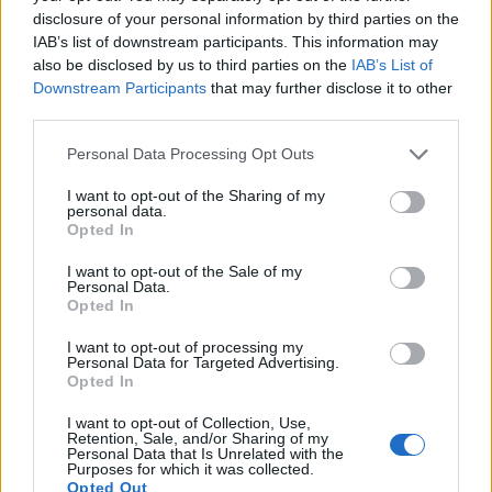
disclosure of your personal information by third parties on the
IAB’s list of downstream participants. This information may
also be disclosed by us to third parties on the
IAB’s List of
Downstream Participants
that may further disclose it to other
third parties.
Personal Data Processing Opt Outs
I want to opt-out of the Sharing of my
personal data.
Opted In
Πάνω από 60 σημεία με καθαρό
I want to opt-out of the Sale of my
πόσιμο νερό σε όλο τον Δήμο
Personal Data.
Opted In
Χανίων
I want to opt-out of processing my
Το νερό είναι δίπλα σου και μπορείς να το
Personal Data for Targeted Advertising.
απολαμβάνεις χωρίς πλαστικά μπουκάλια.
Opted In
06.08.2026 - 15.22
I want to opt-out of Collection, Use,
Retention, Sale, and/or Sharing of my
Personal Data that Is Unrelated with the
Purposes for which it was collected.
Opted Out