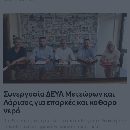
Ελλάδας. Σημειώνεται ότι, ο συγκεκριμένος σταθμός
είχε εγκατασταθεί πριν από περίπου έναν χρόνο, στο
πλαίσιο της συνεργασίας της Περιφέρειας Δυτικής
Ελλάδας με το Εργαστήριο Φυσικής της Ατμόσφαιρας
του Πανεπιστημίου Πατρών και την […]
Συνεργασία ΔΕΥΑ Μετεώρων και
Λάρισας για επαρκές και καθαρό
νερό
Τις δυνάμεις τους σε όλα τα επίπεδα για τη διαχείριση
των υδάτινων πόρων ενώνουν οι δημοτικές