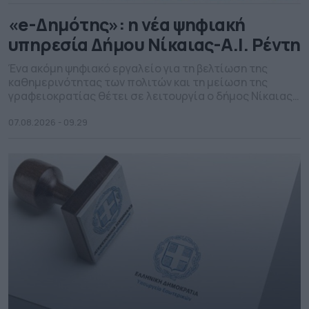
«e-Δημότης»: η νέα ψηφιακή
υπηρεσία Δήμου Νίκαιας-Α.I. Ρέντη
Ένα ακόμη ψηφιακό εργαλείο για τη βελτίωση της
καθημερινότητας των πολιτών και τη μείωση της
γραφειοκρατίας θέτει σε λειτουργία ο δήμος Νίκαιας-
Α.Ι. Ρέντη, με την ενεργοποίηση της πλατφόρμας e-
Δημότης. Στο πλαίσιο της επένδυσης στον ψηφιακό
07.08.2026 - 09.29
μετασχηματισμό, των υπηρεσιών του και στόχο τη
δημιουργία ενός σύγχρονου και αποτελεσματικού
μοντέλου εξυπηρέτησης των πολιτών, ο δήμος θέτει
[…]