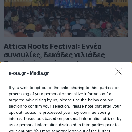
Attica Roots Festival: Εννέα
συναυλίες, δεκάδες χιλιάδες
θεατές, ένας νέος πολιτιστικός
χάρτης της Αττικής
e-ota.gr -
Media.gr
Στον φιδοειδή δρόμο που ανεβαίνει προς τον Ναό του
Ποσειδώνα, στο Σούνιο, χιλιάδες Έλληνες και
If you wish to opt-out of the sale, sharing to third parties, or
τουρίστες ανέβαιναν τυλιγμένοι στο χρώμα του
processing of your personal or sensitive information for
ηλιοβασιλέματος προς την κορυφή για τη συναυλία
targeted advertising by us, please use the below opt-out
όπου η Δήμητρα Γαλάνη και η Εστουδιαντίνα
06.08.2026 - 20.03
section to confirm your selection. Please note that after your
συνομίλησαν με το έργο του Βασίλη Τσιτσάνη. Στον
opt-out request is processed you may continue seeing
απόκοσμο βιομηχανικό χώρο των Λιπασμάτων στη
interest-based ads based on personal information utilized by
Δραπετσώνα, λίγα βήματα από το κύμα, […]
us or personal information disclosed to third parties prior to
your opt-out. You may separately opt-out of the further