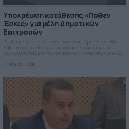
Υποχρέωση κατάθεσης «Πόθεν
Έσχες» για μέλη Δημοτικών
Επιτροπών
Iδιαίτερη προσοχή στην πρώτη ενημέρωση που θα
λάβουν από τον δήμο τους πρέπει να δώσουν τα
νεοεκλεγέντα μέλη των Δημοτικών Επιτροπών, καθώς
ενεργοποιείται η νέα διαδικασία για την υποβολή
Δήλωσης Περιουσιακής Κατάστασης και Δήλωσης
07.08.2026 - 09.16
Οικονομικών Συμφερόντων για τα μέλη των
συλλογικών οργάνων της Τοπικής Αυτοδιοίκησης. Με
αφορμή την εκλογή νέων μελών στις Δημοτικές
Επιτροπές, που […]