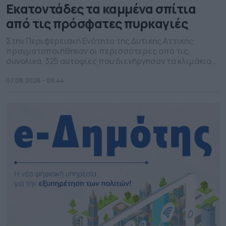
Εκατοντάδες τα καμμένα σπίτια
από τις πρόσφατες πυρκαγιές
Στην Περιφερειακή Ενότητα της Δυτικής Αττικής
πραγματοποιήθηκαν οι περισσότερες από τις,
συνολικά, 325 αυτοψίες που διενήργησαν τα κλιμάκια
της ΓΔΑΕΦΚ στις πληγείσες από τις πυρκαγιές
περιοχές, ολοκληρώνοντας το πρώτο βήμα για την
07.08.2026 - 09.44
έναρξη της διαδικασίας των αποζημιώσεων. Σύμφωνα
με το Υπουργείο Πολιτικής Προστασίας και Κλιματικής
Κρίσης, ήδη έχουν, σχεδόν ολοκληρωθεί, στο σύνολό
τους οι εργασίες […]