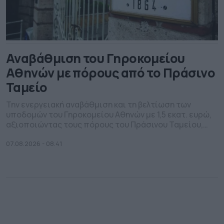
Αναβάθμιση του Γηροκομείου
Αθηνών με πόρους από το Πράσινο
Ταμείο
Την ενεργειακή αναβάθμιση και τη βελτίωση των
υποδομών του Γηροκομείου Αθηνών με 1,5 εκατ. ευρώ,
αξιοποιώντας τους πόρους του Πράσινου Ταμείου,
χρηματοδοτεί το Υπουργείο Περιβάλλοντος και
Ενέργειας. Συγκεκριμένα, το ΥΠΕΝ, εξασφάλισε τη
07.08.2026 - 08.41
χρηματοδότηση προκειμένου να ενισχύσει το έργο του
Γηροκομείου Αθηνών μέσα από έργα ενεργειακής
αναβάθμισης και ανακατασκευής των υποδομών του.
Οι παρεμβάσεις εντάσσονται στο […]