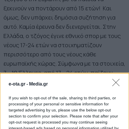
ξεκινούν να ποντάρουν από 15 ετών! Και
όμως, δεν υπάρχει δημόσια συζήτηση για
αυτό. Καμία έρευνα δεν διενεργείται. Στην
Ελλάδα, ο τζόγος έγινε εθνικό σπορ με τους
νέους 17-24 ετών να στοιχηματίζουν
περισσότερο από τους νέους κάθε
ευρωπαϊκής χώρας. Σύμφωνα με τα στοιχεία,
7 – 10 Έλληνες, από 17 – 24 ετών, παίζουν
συστηματικά τζόγο online.
e-ota.gr -
Media.gr
Σε αυτή την κατηγορία είμαστε
If you wish to opt-out of the sale, sharing to third parties, or
processing of your personal or sensitive information for
πρωταθλητές στην Ε.Ε. Πριν από 15 χρόνια
targeted advertising by us, please use the below opt-out
στην Ελλάδα, λειτουργούσε νόμιμα μόνο ΜΙΑ
section to confirm your selection. Please note that after your
opt-out request is processed you may continue seeing
εταιρεία τυχερών παιχνιδιών.
interest-based ads based on personal information utilized by