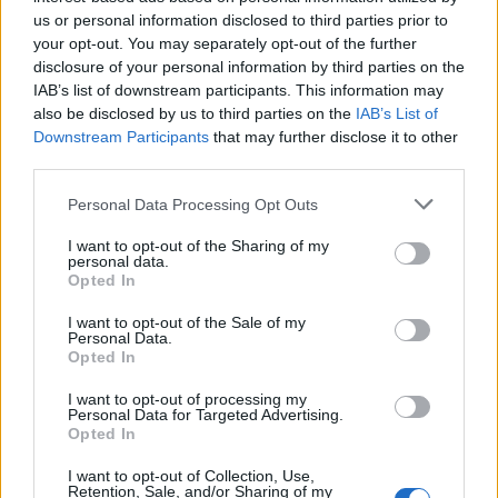
us or personal information disclosed to third parties prior to
your opt-out. You may separately opt-out of the further
Σήμερα, το 2026 οι αδειοδοτημένες
disclosure of your personal information by third parties on the
στοιχηματικές εταιρείες ξεπερνούν τις 20!
IAB’s list of downstream participants. This information may
also be disclosed by us to third parties on the
IAB’s List of
Δηλαδή, έχουμε 20 εταιρείες για 10.000.000
Downstream Participants
that may further disclose it to other
κατοίκους. Σε online συμμετοχή είμαστε από
third parties.
τις πρώτες χώρες παγκοσμίως. Πέρσι για
Personal Data Processing Opt Outs
παράδειγμα, ποντάραμε σχεδόν 17 δις ευρώ
I want to opt-out of the Sharing of my
personal data.
σε τυχερά παιχνίδια.
Opted In
I want to opt-out of the Sale of my
Δηλαδή, 44 εκατομμύρια ευρώ την ημέρα ή 2
Personal Data.
Opted In
εκατομ. ευρώ την ώρα»! Παρουσιάζοντας τα
I want to opt-out of processing my
στοιχεία της λειτουργίας του προγράμματος
Personal Data for Targeted Advertising.
Opted In
στη Θεσσαλία, σημείωσε ότι μέσα σε δέκα
χρόνια έχουν υποστηριχθεί περισσότεροι
I want to opt-out of Collection, Use,
Retention, Sale, and/or Sharing of my