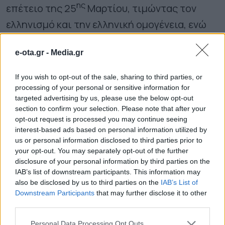
ης
επέτειο της 25
Μαρτίου, τιμώντας τον
ελληνισμό και την ελληνική ομογένεια, ενώ
είχα την τιμή να παραβρεθώ και στην
e-ota.gr -
Media.gr
ορκωμοσία του.
If you wish to opt-out of the sale, sharing to third parties, or
Όλοι οι Έλληνες που παραβρεθήκαμε εδώ
processing of your personal or sensitive information for
targeted advertising by us, please use the below opt-out
και ακούσαμε την ομιλία του Αμερικανού
section to confirm your selection. Please note that after your
Προέδρου είχαμε την ευκαιρία να
opt-out request is processed you may continue seeing
interest-based ads based on personal information utilized by
διαπιστώσουμε τα ισχυρά φιλελληνικά του
us or personal information disclosed to third parties prior to
αισθήματα.
your opt-out. You may separately opt-out of the further
disclosure of your personal information by third parties on the
IAB’s list of downstream participants. This information may
Οι σχέσεις των δύο λαών Αμερικανών και
also be disclosed by us to third parties on the
IAB’s List of
Downstream Participants
that may further disclose it to other
Ελλήνων, έχουν διαχρονικά ισχυρούς
third parties.
δεσμούς. Η Ελληνοαμερικανική φιλία έχει
Personal Data Processing Opt Outs