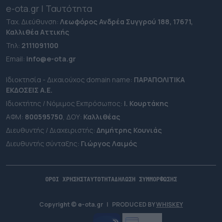
e-ota.gr | Ταυτότητα
Ταχ. Διεύθυνση:
Λεωφόρος Ανδρέα Συγγρού 188, 17671,
Καλλιθέα Αττικής
Τηλ:
2111091100
Εmail:
info@e-ota.gr
Ιδιοκτησία - Δικαιούχος domain name:
ΠΑΡΑΠΟΛΙΤΙΚΑ
ΕΚΔΟΣΕΙΣ A.E.
Ιδιοκτήτης / Νόμιμος Εκπρόσωπος:
Ι. Κουρτάκης
ΑΦΜ:
800595750
, ΔΟΥ:
Καλλιθέας
Διευθυντής / Διαχειριστής:
Δημήτρης Κουνιάς
Διευθυντής σύνταξης:
Γιώργος Λαιμός
ΟΡΟΙ ΧΡΗΣΗΣ
ΤΑΥΤΟΤΗΤΑ
ΔΗΛΩΣΗ ΣΥΜΜΟΡΦΩΣΗΣ
Copyright © e-ota.gr
|
PRODUCED BY
WHISKEY