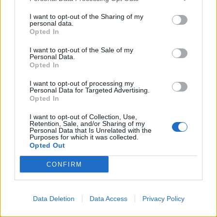
θεμελιωθεί σε δυνατές βάσεις οι οποίες
I want to opt-out of the Sharing of my
είναι ακλόνητες και έχουν δομηθεί σε κοινές
personal data.
Opted In
αξίες.
I want to opt-out of the Sale of my
Personal Data.
Η χώρα μας πρέπει να επενδύσει προς αυτή
Opted In
την κατεύθυνση για την περαιτέρω
I want to opt-out of processing my
Personal Data for Targeted Advertising.
ενδυνάμωση και συνεργασία των δύο χωρών.
Opted In
I want to opt-out of Collection, Use,
Στο πλαίσιο της επίσκεψής μου στην
Retention, Sale, and/or Sharing of my
Personal Data that Is Unrelated with the
Ουάσιγκτον είχα την ευκαιρία να συναντηθώ
Purposes for which it was collected.
Opted Out
με επιφανείς προσωπικότητες της
CONFIRM
οικονομικής και κοινωνικής ζωής της
ελληνικής ομογένειας, καθώς και με
Data Deletion
Data Access
Privacy Policy
σημαντικούς εκπροσώπους της