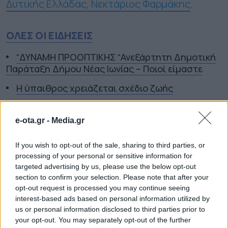
Δυτικής Ελλάδας, Νεκτάριος Φαρμάκης
.
ΟΛΕΣ ΟΙ ΕΙΔΗΣΕΙΣ
“ΔΥΝΑΜΗ ΠΡΟΟΠΤΙΚΗΣ “Ανεξάρτητη Δημοτική
Παράταξη Δήμου Νέας Ιωνίας – Ποιοί είμαστε
Η ύπαιθρος χρειάζεται σχέδιο ζωής
Νέους Αντιπεριφερειάρχες όρισε ο Νίκος
Χαρδαλιάς
e-ota.gr -
Media.gr
TAGS:
ΚΥΡΙΑΚΟΣ ΠΙΕΡΡΑΚΑΚΗΣ
ΝΕΚΤΑΡΙΟΣ
If you wish to opt-out of the sale, sharing to third parties, or
ΦΑΡΜΑΚΗΣ
ΠΕΡΙΦΕΡΕΙΑ ΔΥΤΙΚΗΣ ΕΛΛΑΔΑΣ
processing of your personal or sensitive information for
targeted advertising by us, please use the below opt-out
section to confirm your selection. Please note that after your
opt-out request is processed you may continue seeing
interest-based ads based on personal information utilized by
ΠΕΡΙΦΕΡΕΙΕΣ
us or personal information disclosed to third parties prior to
your opt-out. You may separately opt-out of the further