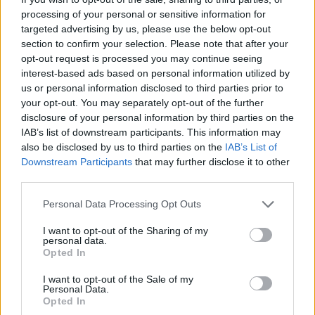
processing of your personal or sensitive information for
targeted advertising by us, please use the below opt-out
section to confirm your selection. Please note that after your
opt-out request is processed you may continue seeing
interest-based ads based on personal information utilized by
us or personal information disclosed to third parties prior to
your opt-out. You may separately opt-out of the further
disclosure of your personal information by third parties on the
IAB’s list of downstream participants. This information may
also be disclosed by us to third parties on the
IAB’s List of
Downstream Participants
that may further disclose it to other
third parties.
Συγκινημένος ο Δήμαρχος Πειραιά από την
συνάντησή του με τον Ηλ. Υφαντή
Personal Data Processing Opt Outs
30.07.2026 - 10.33
I want to opt-out of the Sharing of my
personal data.
Opted In
I want to opt-out of the Sale of my
Personal Data.
Opted In