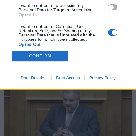
I want to opt-out of processing my
Personal Data for Targeted Advertising.
Opted In
I want to opt-out of Collection, Use,
Retention, Sale, and/or Sharing of my
Personal Data that Is Unrelated with the
Purposes for which it was collected.
Opted Out
CONFIRM
Συνάντηση Λιβάνιου – Γαρδέρη για τα μεγάλα έργα
της Κύθνου
29.07.2026 - 18.49
Data Deletion
Data Access
Privacy Policy