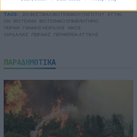
TAGS:
2Ο ΦΕΣΤΙΒΑΛ ΒΙΟΤΕΧΝΙΚΟΥ ΠΑΓΩΤΟΥ
ATTIKI
ON
ΒΙΟΤΕΧΝΙΑ
ΒΙΟΤΕΧΝΙΚΟ ΕΠΙΜΕΛΗΤΗΡΙΟ
ΠΕΙΡΑΙΑ
ΓΙΑΝΝΗΣ ΜΩΡΑΛΗΣ
ΝΙΚΟΣ
ΧΑΡΔΑΛΙΑΣ
ΠΕΙΡΑΙΑΣ
ΠΕΡΙΦΕΡΕΙΑ ΑΤΤΙΚΗΣ
ΠΑΡΑΔΗΜΟΤΙΚΑ