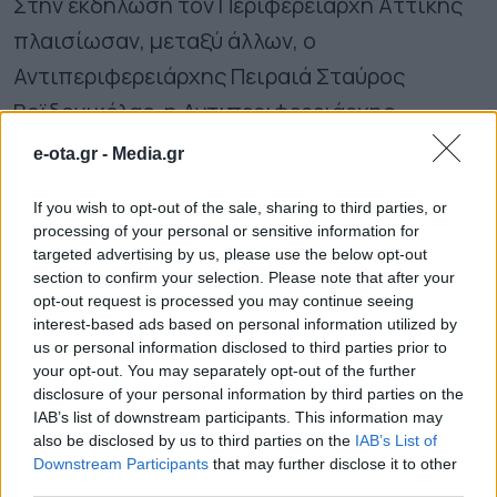
Στην εκδήλωση τον Περιφερειάρχη Αττικής
πλαισίωσαν, μεταξύ άλλων, ο
Αντιπεριφερειάρχης Πειραιά Σταύρος
Βοϊδονικόλας, η Αντιπεριφερειάρχης
Στρατηγικού Σχεδιασμού Σταυρούλα
e-ota.gr -
Media.gr
Αντωνάκου, η Αντιπεριφερειάρχης
If you wish to opt-out of the sale, sharing to third parties, or
Εθελοντισμού Ευγενία Μπαρμπαγιάννη-
processing of your personal or sensitive information for
Αδαμοπούλου, ο Εντεταλμένος
targeted advertising by us, please use the below opt-out
section to confirm your selection. Please note that after your
Περιφερειακός Σύμβουλος για θέματα
opt-out request is processed you may continue seeing
Κέντρων Logistics και Διαχείρισης Κρίσεων
interest-based ads based on personal information utilized by
us or personal information disclosed to third parties prior to
Λεωνίδας Μανωλάκος και η Ειδική
your opt-out. You may separately opt-out of the further
Γραμματέας Έλενα Ράπτη.
disclosure of your personal information by third parties on the
IAB’s list of downstream participants. This information may
also be disclosed by us to third parties on the
IAB’s List of
Το 2ο Φεστιβάλ Βιοτεχνικού Παγωτού
Downstream Participants
that may further disclose it to other
third parties.