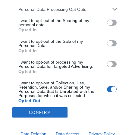
επιβεβαίωσε ότι ο Πειραιάς μπορεί να
φιλοξενεί διοργανώσεις με πολιτιστικό,
Personal Data Processing Opt Outs
γαστρονομικό, τουριστικό και αναπτυξιακό
I want to opt-out of the Sharing of my
personal data.
αποτύπωμα, αναδεικνύοντας ταυτόχρονα
Opted In
την πραγματική οικονομία της πόλης: τους
I want to opt-out of the Sale of my
Personal Data.
επαγγελματίες που παράγουν, δημιουργούν
Opted In
και κρατούν ζωντανή την αγορά.
I want to opt-out of processing my
Personal Data for Targeted Advertising.
Opted In
ΟΛΕΣ ΟΙ ΕΙΔΗΣΕΙΣ
I want to opt-out of Collection, Use,
Retention, Sale, and/or Sharing of my
Παρεμβάσεις ενίσχυσης της πυροπροστασίας,
Personal Data that Is Unrelated with the
στην Αχαΐα
Purposes for which it was collected.
Opted Out
Συνάντηση Χριστόδουλου Τοψίδη με
CONFIRM
εκπροσώπους του TÜRSAB
Περισσότερο πράσινο θέλει ο Θανάσης
Μαμάκος
Data Deletion
Data Access
Privacy Policy