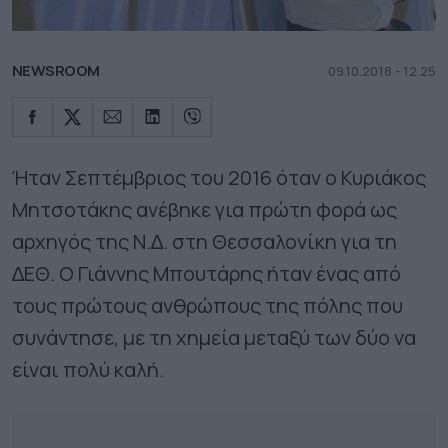
NEWSROOM
09.10.2018 - 12.25
Ήταν Σεπτέµβριος του 2016 όταν ο Κυριάκος
Μητσοτάκης ανέβηκε για πρώτη φορά ως
αρχηγός της Ν.∆. στη Θεσσαλονίκη για τη
∆ΕΘ. Ο Γιάννης Μπουτάρης ήταν ένας από
τους πρώτους ανθρώπους της πόλης που
συνάντησε, µε τη χηµεία µεταξύ των δύο να
είναι πολύ καλή.