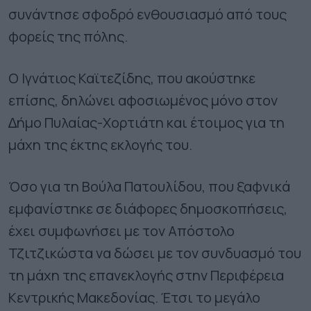
συνάντησε σφοδρό ενθουσιασµό από τους
φορείς της πόλης.
Ο Ιγνάτιος Καϊτεζίδης, που ακούστηκε
επίσης, δηλώνει αφοσιωµένος µόνο στον
∆ήµο Πυλαίας-Χορτιάτη και έτοιµος για τη
µάχη της έκτης εκλογής του.
Όσο για τη Βούλα Πατουλίδου, που ξαφνικά
εµφανίστηκε σε διάφορες δηµοσκοπήσεις,
έχει συµφωνήσει µε τον Απόστολο
Τζιτζικώστα να δώσει µε τον συνδυασµό του
τη µάχη της επανεκλογής στην Περιφέρεια
Κεντρικής Μακεδονίας. Έτσι το µεγάλο