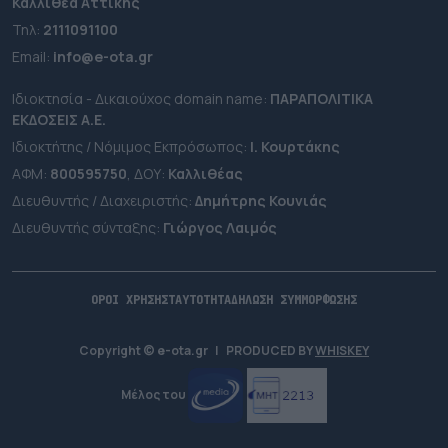
Καλλιθέα Αττικής
Τηλ:
2111091100
Εmail:
info@e-ota.gr
Ιδιοκτησία - Δικαιούχος domain name:
ΠΑΡΑΠΟΛΙΤΙΚΑ
ΕΚΔΟΣΕΙΣ A.E.
Ιδιοκτήτης / Νόμιμος Εκπρόσωπος:
Ι. Κουρτάκης
ΑΦΜ:
800595750
, ΔΟΥ:
Καλλιθέας
Διευθυντής / Διαχειριστής:
Δημήτρης Κουνιάς
Διευθυντής σύνταξης:
Γιώργος Λαιμός
ΟΡΟΙ ΧΡΗΣΗΣ
ΤΑΥΤΟΤΗΤΑ
ΔΗΛΩΣΗ ΣΥΜΜΟΡΦΩΣΗΣ
Copyright © e-ota.gr
|
PRODUCED BY
WHISKEY
Μέλος του