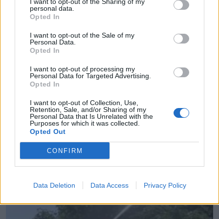
I want to opt-out of the Sharing of my
personal data.
Opted In
I want to opt-out of the Sale of my
Personal Data.
Opted In
I want to opt-out of processing my
Personal Data for Targeted Advertising.
Opted In
I want to opt-out of Collection, Use,
Retention, Sale, and/or Sharing of my
Personal Data that Is Unrelated with the
Purposes for which it was collected.
Opted Out
Θεσσαλονίκη: Ώρα για μελέτη στον Κήπο των
Γλυπτών της Γυάλινης Βιβλιοθήκης
CONFIRM
05.08.2026 - 10.02
Data Deletion
Data Access
Privacy Policy