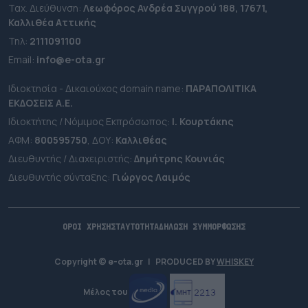
Ταχ. Διεύθυνση:
Λεωφόρος Ανδρέα Συγγρού 188, 17671,
Καλλιθέα Αττικής
Τηλ:
2111091100
Εmail:
info@e-ota.gr
Ιδιοκτησία - Δικαιούχος domain name:
ΠΑΡΑΠΟΛΙΤΙΚΑ
ΕΚΔΟΣΕΙΣ A.E.
Ιδιοκτήτης / Νόμιμος Εκπρόσωπος:
Ι. Κουρτάκης
ΑΦΜ:
800595750
, ΔΟΥ:
Καλλιθέας
Διευθυντής / Διαχειριστής:
Δημήτρης Κουνιάς
Διευθυντής σύνταξης:
Γιώργος Λαιμός
ΟΡΟΙ ΧΡΗΣΗΣ
ΤΑΥΤΟΤΗΤΑ
ΔΗΛΩΣΗ ΣΥΜΜΟΡΦΩΣΗΣ
Copyright © e-ota.gr
|
PRODUCED BY
WHISKEY
Μέλος του