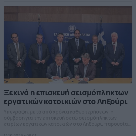
Ξεκινά η επισκευή σεισμόπληκτων
εργατικών κατοικιών στο Ληξούρι
Υπεγράφη, μετά από χρόνια καθυστερήσεων, η
σύμβαση για την επισκευή οκτώ σεισμόπληκτων
κτιρίων εργατικών κατοικιών στο Ληξούρι, παρουσία
του Υπουργού Υποδομών και Μεταφορών Χρίστου
14.10.2025 - 09.01