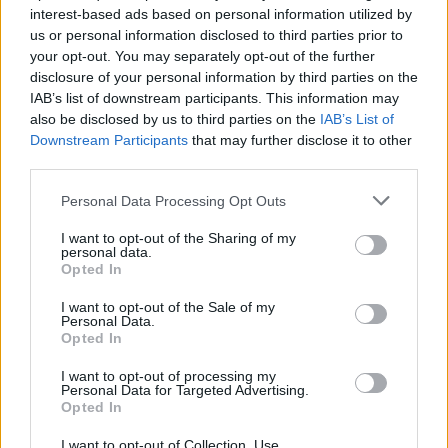
interest-based ads based on personal information utilized by
us or personal information disclosed to third parties prior to
your opt-out. You may separately opt-out of the further
disclosure of your personal information by third parties on the
IAB’s list of downstream participants. This information may
also be disclosed by us to third parties on the
IAB’s List of
Κεφαλογιάννης: «Συνεργασία και
Downstream Participants
that may further disclose it to other
πρόληψη – Παράγοντες που
third parties.
σώζουν ζωές»
Personal Data Processing Opt Outs
«Το 2025 μάς έδειξε ότι η συνεργασία, ο σχεδιασμός, η
I want to opt-out of the Sharing of my
πρόληψη, η εκπαίδευση και η επιχειρησιακή
personal data.
ετοιμότητα δεν είναι έννοιες στα χαρτιά, είναι
Opted In
παράγοντες που σώζουν ζωές». Με αυτή τη φράση ο
I want to opt-out of the Sale of my
Υπουργός Κλιματικής Κρίσης και Πολιτικής
26.11.2025 - 08.45
Personal Data.
Προστασίας, Γιάννης Κεφαλογιάννης, άνοιξε την
Opted In
ομιλία του στην εκδήλωση που πραγματοποιήθηκε
στο Κέντρο Πολιτισμού Ίδρυμα Σταύρος Νιάρχος,
I want to opt-out of processing my
όπου […]
Personal Data for Targeted Advertising.
Opted In
I want to opt-out of Collection, Use,