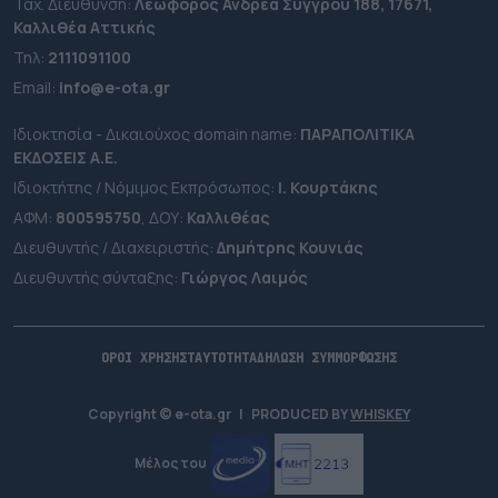
Ταχ. Διεύθυνση:
Λεωφόρος Ανδρέα Συγγρού 188, 17671,
Καλλιθέα Αττικής
Τηλ:
2111091100
Εmail:
info@e-ota.gr
Ιδιοκτησία - Δικαιούχος domain name:
ΠΑΡΑΠΟΛΙΤΙΚΑ
ΕΚΔΟΣΕΙΣ A.E.
Ιδιοκτήτης / Νόμιμος Εκπρόσωπος:
Ι. Κουρτάκης
ΑΦΜ:
800595750
, ΔΟΥ:
Καλλιθέας
Διευθυντής / Διαχειριστής:
Δημήτρης Κουνιάς
Διευθυντής σύνταξης:
Γιώργος Λαιμός
ΟΡΟΙ ΧΡΗΣΗΣ
ΤΑΥΤΟΤΗΤΑ
ΔΗΛΩΣΗ ΣΥΜΜΟΡΦΩΣΗΣ
Copyright © e-ota.gr
|
PRODUCED BY
WHISKEY
Μέλος του