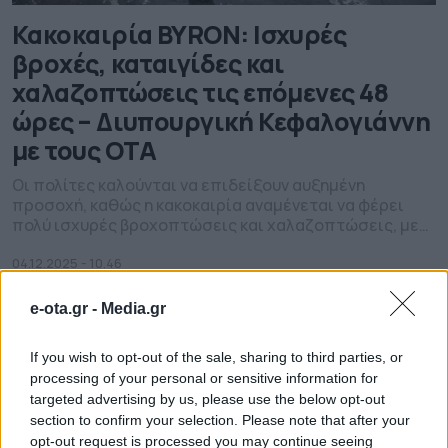
Κακοκαιρία BYRON: Ισχυρές
βροχές, καταιγίδες και
χαλαζοπτώσεις τις επόμενες 48
ώρες – Διυπουργική Κεφαλογιάννη
με τους ΟΤΑ
Οι πολίτες καλούνται να επιδείξουν αυξημένη
προσοχή, καθώς η κακοκαιρία αναμένεται να φέρει
πολύ ισχυρές βροχοπτώσεις και χαλαζοπτώσεις, με
την ένταση των φαινομένων να φτάνει τα 150-200
χιλιοστά νερού σε ορισμένες περιοχές
04.12.2025 - 10.46
e-ota.gr -
Media.gr
If you wish to opt-out of the sale, sharing to third parties, or
processing of your personal or sensitive information for
targeted advertising by us, please use the below opt-out
section to confirm your selection. Please note that after your
opt-out request is processed you may continue seeing