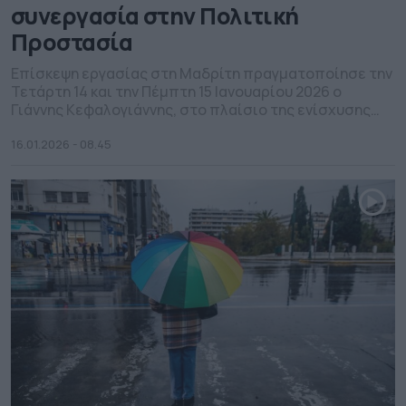
συνεργασία στην Πολιτική
Προστασία
Επίσκεψη εργασίας στη Μαδρίτη πραγματοποίησε την
Τετάρτη 14 και την Πέμπτη 15 Ιανουαρίου 2026 ο
Γιάννης Κεφαλογιάννης, στο πλαίσιο της ενίσχυσης
της διμερούς συνεργασίας Ελλάδας–Ισπανίας στους
τομείς της Πολιτικής Προστασίας και της διαχείρισης
16.01.2026 - 08.45
κρίσεων. Κατά τη διάρκεια της επίσκεψης, ο Υπουργός
συναντήθηκε με τον Fernando Grande-Marlaska Gómez,
με τις δύο πλευρές να επιβεβαιώνουν το υψηλό […]