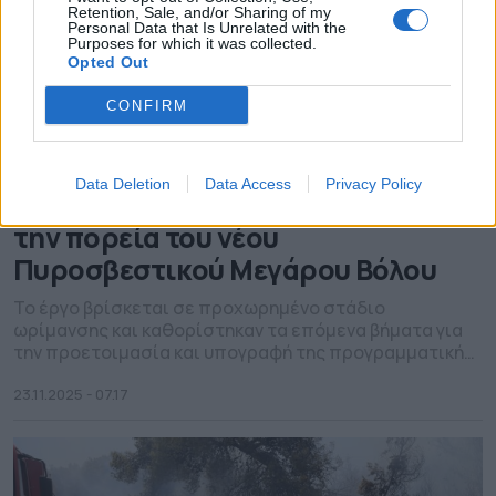
Retention, Sale, and/or Sharing of my
Personal Data that Is Unrelated with the
Purposes for which it was collected.
Opted Out
CONFIRM
Data Deletion
Data Access
Privacy Policy
Συνάντηση Κουρέτα – Μακρή για
την πορεία του νέου
Πυροσβεστικού Μεγάρου Βόλου
Το έργο βρίσκεται σε προχωρημένο στάδιο
ωρίμανσης και καθορίστηκαν τα επόμενα βήματα για
την προετοιμασία και υπογραφή της προγραμματικής
σύμβασης μεταξύ του υπουργείου και της Περιφέρειας
Θεσσαλίας
23.11.2025 - 07.17