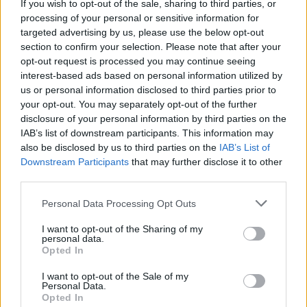
If you wish to opt-out of the sale, sharing to third parties, or
Πάνω από 60 σημεία με καθαρό πόσιμο νερό σε
processing of your personal or sensitive information for
όλο τον Δήμο Χανίων
targeted advertising by us, please use the below opt-out
section to confirm your selection. Please note that after your
Η Πάρος στηρίζει τους εκπαιδευτικούς της
opt-out request is processed you may continue seeing
interest-based ads based on personal information utilized by
us or personal information disclosed to third parties prior to
TAGS:
ΑΛΕΞΗΣ
your opt-out. You may separately opt-out of the further
ΚΑΛΟΚΑΙΡΙΝΟΣ
ΑΥΤΟΨΙΑ
ΕΡΓΑ
ΗΡΑΚΛΕΙΟ
ΥΔΡΕΥΣΗ
disclosure of your personal information by third parties on the
IAB’s list of downstream participants. This information may
also be disclosed by us to third parties on the
IAB’s List of
Downstream Participants
that may further disclose it to other
ΔΗΜΟΙ
third parties.
Personal Data Processing Opt Outs
I want to opt-out of the Sharing of my
personal data.
Opted In
I want to opt-out of the Sale of my
Personal Data.
Opted In