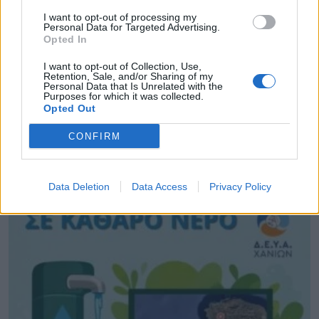
I want to opt-out of processing my
Personal Data for Targeted Advertising.
Opted In
I want to opt-out of Collection, Use,
Retention, Sale, and/or Sharing of my
Personal Data that Is Unrelated with the
Attica Roots Festival: Εννέα συναυλίες, δεκάδες
Purposes for which it was collected.
χιλιάδες θεατές, ένας νέος πολιτιστικός χάρτης
Opted Out
της Αττικής
CONFIRM
06.08.2026 - 20.03
Data Deletion
Data Access
Privacy Policy