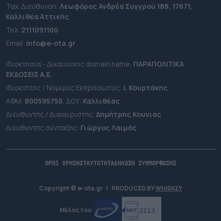
Ταχ. Διεύθυνση:
Λεωφόρος Ανδρέα Συγγρού 188, 17671,
Καλλιθέα Αττικής
Τηλ:
2111091100
Εmail:
info@e-ota.gr
Ιδιοκτησία - Δικαιούχος domain name:
ΠΑΡΑΠΟΛΙΤΙΚΑ
ΕΚΔΟΣΕΙΣ A.E.
Ιδιοκτήτης / Νόμιμος Εκπρόσωπος:
Ι. Κουρτάκης
ΑΦΜ:
800595750
, ΔΟΥ:
Καλλιθέας
Διευθυντής / Διαχειριστής:
Δημήτρης Κουνιάς
Διευθυντής σύνταξης:
Γιώργος Λαιμός
ΟΡΟΙ ΧΡΗΣΗΣ
ΤΑΥΤΟΤΗΤΑ
ΔΗΛΩΣΗ ΣΥΜΜΟΡΦΩΣΗΣ
Copyright © e-ota.gr
|
PRODUCED BY
WHISKEY
Μέλος του