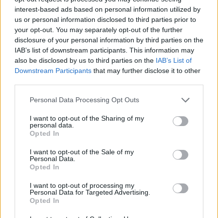
interest-based ads based on personal information utilized by
06.08.2026 - 12.10
us or personal information disclosed to third parties prior to
your opt-out. You may separately opt-out of the further
disclosure of your personal information by third parties on the
IAB’s list of downstream participants. This information may
also be disclosed by us to third parties on the
IAB’s List of
Downstream Participants
that may further disclose it to other
third parties.
Personal Data Processing Opt Outs
I want to opt-out of the Sharing of my
personal data.
Opted In
I want to opt-out of the Sale of my
Personal Data.
3.7 εκατ. ευρώ στον Δήμο Ανδραβίδας-Κυλλήνης
Opted In
από το Ταμείο Αλληλεγγύης
I want to opt-out of processing my
06.08.2026 - 11.54
Personal Data for Targeted Advertising.
Opted In