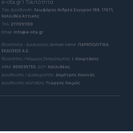
e-ota.gr | Ταυτότητα
Ταχ. Διεύθυνση:
Λεωφόρος Ανδρέα Συγγρού 188, 17671,
Καλλιθέα Αττικής
Τηλ:
2111091100
Εmail:
info@e-ota.gr
Ιδιοκτησία - Δικαιούχος domain name:
ΠΑΡΑΠΟΛΙΤΙΚΑ
ΕΚΔΟΣΕΙΣ A.E.
Ιδιοκτήτης / Νόμιμος Εκπρόσωπος:
Ι. Κουρτάκης
ΑΦΜ:
800595750
, ΔΟΥ:
Καλλιθέας
Διευθυντής / Διαχειριστής:
Δημήτρης Κουνιάς
Διευθυντής σύνταξης:
Γιώργος Λαιμός