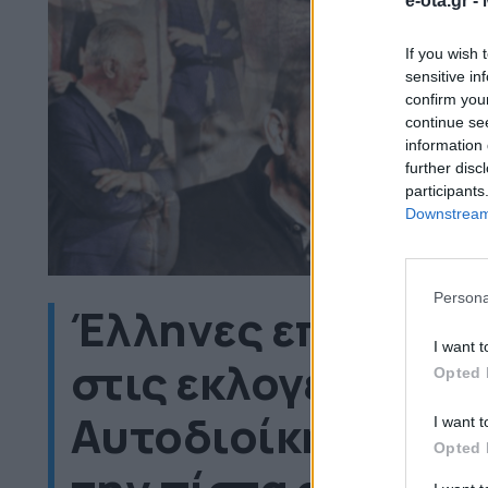
e-ota.gr -
If you wish 
sensitive in
confirm you
continue se
information 
further disc
participants
Downstream 
Persona
Έλληνες επώνυμοι
I want t
στις εκλογές της 
Opted 
Αυτοδιοίκησης – Α
I want t
Opted 