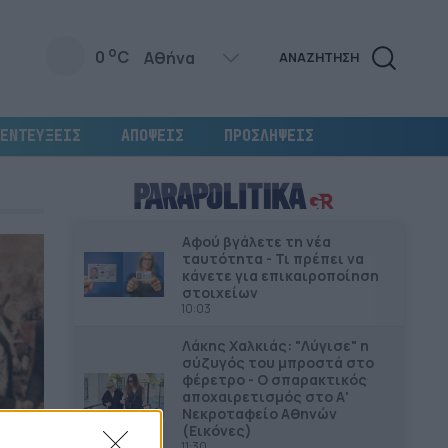
o
0
C
ΑΝΑΖΗΤΗΣΗ
ΕΝΤΕΥΞΕΙΣ
ΑΠΟΨΕΙΣ
ΠΡΟΣΛΗΨΕΙΣ
Αφού βγάλετε τη νέα
ταυτότητα - Τι πρέπει να
κάνετε για επικαιροποίηση
στοιχείων
10:03
Λάκης Χαλκιάς: "Λύγισε" η
σύζυγός του μπροστά στο
φέρετρο - Ο σπαρακτικός
αποχαιρετισμός στο Α'
Νεκροταφείο Αθηνών
(Εικόνες)
11:30