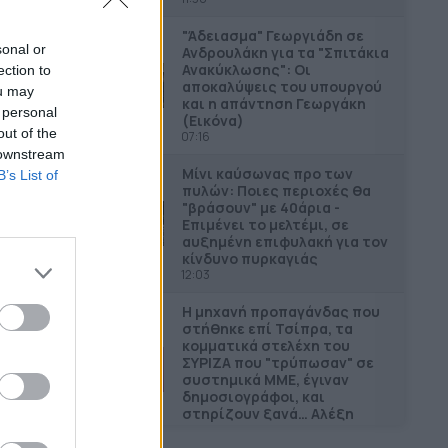
"Άδειασµα" Γεωργιάδη σε
sonal or
Ανδρουλάκη για τα "Σπιτάκια
Ανακύκλωσης": Οι
ection to
αποκαλύψεις του υπουργού
ou may
και η απάντηση Γεωργάκη
 personal
(Εικόνα)
out of the
07:16
 downstream
Μίνι καύσωνας προ των
B’s List of
πυλών: Ποιες περιοχές θα
"βράσουν" με 40άρια -
Επιμένει το μελτέμι, σε
αυξημένη επιφυλακή για τον
κίνδυνο πυρκαγιάς
12:03
Η μηχανή προπαγάνδας που
στήθηκε επί Τσίπρα, τα
κομματικά στελέχη του
ΣΥΡΙΖΑ που "τρύπωσαν" σε
συστημικά ΜΜΕ, έγιναν
δημοσιογράφοι, και
στηρίζουν ξανά… Αλέξη
09:14