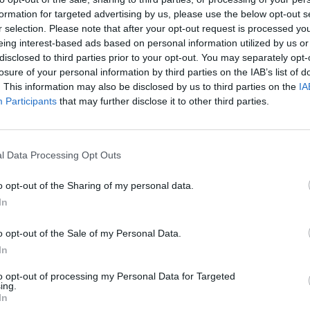
formation for targeted advertising by us, please use the below opt-out s
r selection. Please note that after your opt-out request is processed y
eing interest-based ads based on personal information utilized by us or
disclosed to third parties prior to your opt-out. You may separately opt-
losure of your personal information by third parties on the IAB’s list of
. This information may also be disclosed by us to third parties on the
IA
Participants
that may further disclose it to other third parties.
l Data Processing Opt Outs
o opt-out of the Sharing of my personal data.
ι Καπέλιος στο
In
αγιώτη Νίκα
o opt-out of the Sale of my Personal Data.
In
to opt-out of processing my Personal Data for Targeted
ing.
εκτός» της ΝΔ για την περιφέρεια
In
νωσε την προσωπική του σελίδα στο