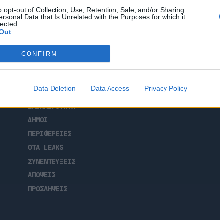
ς περιφέρειας Πελοποννήσου
o opt-out of Collection, Use, Retention, Sale, and/or Sharing
τελεχών. Το βράδυ της Δευτέρας βρέθηκε
ersonal Data that Is Unrelated with the Purposes for which it
με τοπικά στελέχη της ΝΔ και […]
lected.
Out
CONFIRM
ΑΡΧΙΚΗ
Data Deletion
Data Access
Privacy Policy
ΡΟΗ ΕΙΔΗΣΕΩΝ
ΕΠΙΚΑΙΡΟΤΗΤΑ
ΔΗΜΟΙ
ΠΕΡΙΦΕΡΕΙΕΣ
OTA LEAKS
ΣΥΝΕΝΤΕΥΞΕΙΣ
ΑΠΟΨΕΙΣ
ΠΡΟΣΛΗΨΕΙΣ