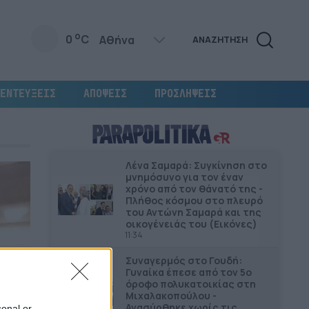
o
0
C
ΑΝΑΖΗΤΗΣΗ
ΕΝΤΕΥΞΕΙΣ
ΑΠΟΨΕΙΣ
ΠΡΟΣΛΗΨΕΙΣ
Λένα Σαμαρά: Συγκίνηση στο
μνημόσυνο για τον έναν
χρόνο από τον θάνατό της -
Πλήθος κόσμου στο πλευρό
του Αντώνη Σαμαρά και της
οικογένειάς του (Εικόνες)
11:34
Συναγερμός στο Γουδή:
Γυναίκα έπεσε από τον 5ο
όροφο πολυκατοικίας στη
Μιχαλακοπούλου -
Ανασύρθηκε χωρίς τις
sonal or