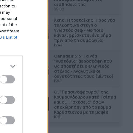
αισθήσεις της
ection to
09:09
ou may
 personal
Άκης Πετρετζίκης: Προς νέα
τηλεοπτική στέγη ο
out of the
γνωστός σεφ - Με ποιο
 downstream
κανάλι βρίσκεται ένα βήμα
B’s List of
πριν από τη συμφωνία;
13:44
Canadair 515: Τα νέα
"νυχτόβια" αεροσκάφη που
θα αποκτήσει ο ελληνικός
στόλος - Αναλυτικά οι
δυνατότητές τους (Βίντεο)
13:07
Οι "Πρασινοφρουροί" της
Κουµουνδούρου κατά Τσίπρα
και οι... "σχέσεις" όσων
αποχώρησαν από το κόμμα
Καρυστιανού με τη μαφία
10:51
Τροχαίο στις Σέρρες: "Τα
έχασα όλα, κάτι με τράβαγε