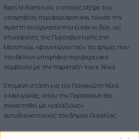
Βασίλη Καπέλιου, ο οποίος εξήρε του
υποψηφίου περιφεριάρχη και τόνισε την
αγαστή συνεργασία που είχαν οι δύο, ως
επικεφαλής της Πυροσβεστικής στη
Μεσσηνία, «φουντώνοντας» τις φήμες που
τον θέλουν υποψήφιο περιφερειακό
σύμβουλο με την παράταξη του κ. Νίκα.
Επόμενη στάση για τον Παναγιώτη Νίκα
ο Μελιγαλάς, όπου την Παρασκευή θα
συναντηθεί με «γαλάζιους»
αυτοδιοικητικούς του δήμου Οιχαλίας.
ΟΛΕΣ ΟΙ ΕΙΔΗΣΕΙΣ