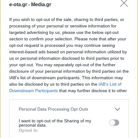
e-ota.gr -
Media.gr
Νέους Αντιπεριφερειάρχες όρισε ο Νίκος
Χαρδαλιάς
If you wish to opt-out of the sale, sharing to third parties, or
processing of your personal or sensitive information for
Σε κατάσταση κινητοποίησης Red Code και
targeted advertising by us, please use the below opt-out
σήμερα η χώρα
section to confirm your selection. Please note that after your
Εγκρίθηκε το Σχέδιο Αστικής Ανθεκτικότητας
opt-out request is processed you may continue seeing
interest-based ads based on personal information utilized by
του δήμου Μαλεβιζίου
us or personal information disclosed to third parties prior to
your opt-out. You may separately opt-out of the further
TAGS:
ΑΥΤΟΔΙΟΙΚΗΤΙΚΕΣ
ΑΥΤΟΔΙΟΙΚΗΤΙΚΕΣ
disclosure of your personal information by third parties on the
ΕΚΛΟΓΕΣ
ΒΑΣΙΛΗΣ ΚΑΠΕΛΙΟΣ
ΓΙΩΡΓΟΣ
IAB’s list of downstream participants. This information may
ΑΘΑΝΑΣΟΠΟΥΛΟΣ
ΝΕΑ ΔΗΜΟΚΡΑΤΙΑ
ΠΑΝΑΓΙΩΤΗΣ
also be disclosed by us to third parties on the
IAB’s List of
ΝΙΚΑΣ
ΣΤΑΘΗΣ ΑΝΑΣΤΑΣΟΠΟΥΛΟΣ
Downstream Participants
that may further disclose it to other
third parties.
Personal Data Processing Opt Outs
slider
I want to opt-out of the Sharing of my
personal data.
Opted In