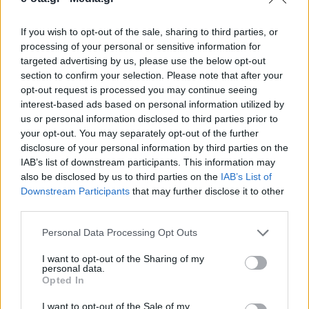
If you wish to opt-out of the sale, sharing to third parties, or
Η 27η Μαϊου δεν είναι μια τυχαία μέρα. Είναι η
processing of your personal or sensitive information for
επομένη των Ευρωεκλογών, χρονικό ορόσημο, τόσο
targeted advertising by us, please use the below opt-out
σε ευρωπαϊκό όσο σε εθνικό επίπεδο. Είναι βέβαιο
section to confirm your selection. Please note that after your
ότι η αναμέτρηση για το Ευρωπαϊκό Κοινοβούλιο θα
opt-out request is processed you may continue seeing
φέρει αέρα νίκης για τη Νέα Δημοκρατία, θα γίνει
22.05.2019 - 16.46
interest-based ads based on personal information utilized by
αφετηρία εξελίξεων και για τις εθνικές κάλπες.
us or personal information disclosed to third parties prior to
Ήλθε η στιγμή της κυριαρχίας μας πάνω […]
your opt-out. You may separately opt-out of the further
disclosure of your personal information by third parties on the
IAB’s list of downstream participants. This information may
also be disclosed by us to third parties on the
IAB’s List of
Downstream Participants
that may further disclose it to other
third parties.
Personal Data Processing Opt Outs
I want to opt-out of the Sharing of my
personal data.
Opted In
ΑΡΧΙΚΗ
ΡΟΗ ΕΙΔΗΣΕΩΝ
I want to opt-out of the Sale of my