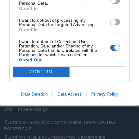
Personal Data.
ΕΠΙΚΑΙΡΟΤΗΤΑ
Opted In
ΔΗΜΟΙ
I want to opt-out of processing my
Personal Data for Targeted Advertising.
ΠΕΡΙΦΕΡΕΙΕΣ
Opted In
OTA LEAKS
I want to opt-out of Collection, Use,
ΣΥΝΕΝΤΕΥΞΕΙΣ
Retention, Sale, and/or Sharing of my
Personal Data that Is Unrelated with the
ΑΠΟΨΕΙΣ
Purposes for which it was collected.
ΠΡΟΣΛΗΨΕΙΣ
Opted Out
CONFIRM
e-ota.gr | Ταυτότητα
Ταχ. Διεύθυνση:
Λεωφόρος Ανδρέα Συγγρού 188, 17671,
Καλλιθέα Αττικής
Data Deletion
Data Access
Privacy Policy
Τηλ:
2111091100
Εmail:
info@e-ota.gr
Ιδιοκτησία - Δικαιούχος domain name:
ΠΑΡΑΠΟΛΙΤΙΚΑ
ΕΚΔΟΣΕΙΣ A.E.
Ιδιοκτήτης / Νόμιμος Εκπρόσωπος:
Ι. Κουρτάκης