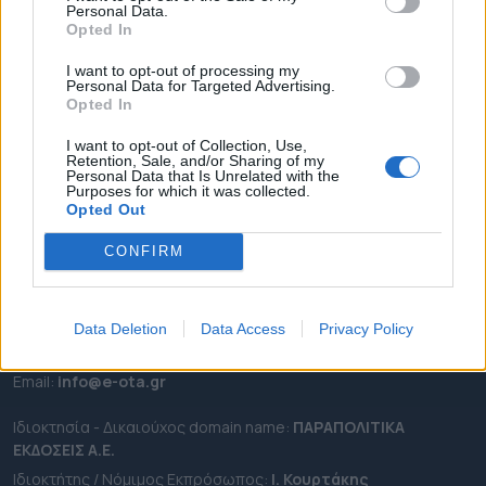
Personal Data.
ΕΠΙΚΑΙΡΟΤΗΤΑ
Opted In
ΔΗΜΟΙ
I want to opt-out of processing my
Personal Data for Targeted Advertising.
ΠΕΡΙΦΕΡΕΙΕΣ
Opted In
OTA LEAKS
I want to opt-out of Collection, Use,
ΣΥΝΕΝΤΕΥΞΕΙΣ
Retention, Sale, and/or Sharing of my
Personal Data that Is Unrelated with the
ΑΠΟΨΕΙΣ
Purposes for which it was collected.
ΠΡΟΣΛΗΨΕΙΣ
Opted Out
CONFIRM
e-ota.gr | Ταυτότητα
Ταχ. Διεύθυνση:
Λεωφόρος Ανδρέα Συγγρού 188, 17671,
Καλλιθέα Αττικής
Data Deletion
Data Access
Privacy Policy
Τηλ:
2111091100
Εmail:
info@e-ota.gr
Ιδιοκτησία - Δικαιούχος domain name:
ΠΑΡΑΠΟΛΙΤΙΚΑ
ΕΚΔΟΣΕΙΣ A.E.
Ιδιοκτήτης / Νόμιμος Εκπρόσωπος:
Ι. Κουρτάκης