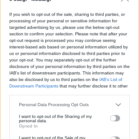
If you wish to opt-out of the sale, sharing to third parties, or
Διαμορφώνεται σιγά – σιγά το προεκλογικό τοπίο
processing of your personal or sensitive information for
για τις επερχόμενες αυτοδιοικητικές εκλογές στον
targeted advertising by us, please use the below opt-out
δήμο Σύρου – Ερμούπολης. Μέχρι στιγμής, πέντε
section to confirm your selection. Please note that after your
είναι οι ενδιαφερόμενοι για τον δημαρχιακό θώκο,
opt-out request is processed you may continue seeing
ενώ αναμένεται να εμφανιστούν κι άλλοι
31.10.2018 - 15.00
interest-based ads based on personal information utilized by
«μνηστήρες» στο επόμενο διάστημα. Σε έντονους
us or personal information disclosed to third parties prior to
προεκλογικούς ρυθμούς κινείται το επιτελείο του
your opt-out. You may separately opt-out of the further
νυν δημάρχου Γιώργου Μαραγκού, ο οποίος θα είναι
εκ νέου υποψήφιος […]
disclosure of your personal information by third parties on the
IAB’s list of downstream participants. This information may
also be disclosed by us to third parties on the
IAB’s List of
Downstream Participants
that may further disclose it to other
third parties.
Personal Data Processing Opt Outs
I want to opt-out of the Sharing of my
personal data.
Opted In
ΑΡΧΙΚΗ
ΡΟΗ ΕΙΔΗΣΕΩΝ
I want to opt-out of the Sale of my