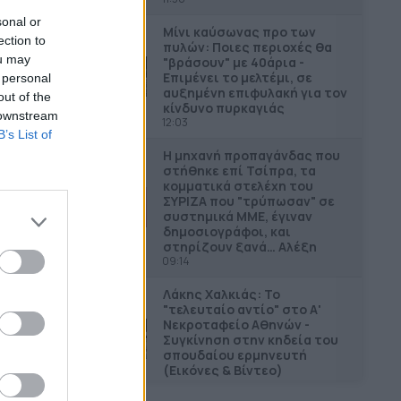
sonal or
Μίνι καύσωνας προ των
ection to
πυλών: Ποιες περιοχές θα
ou may
"βράσουν" με 40άρια -
Επιμένει το μελτέμι, σε
 personal
αυξημένη επιφυλακή για τον
out of the
κίνδυνο πυρκαγιάς
 downstream
12:03
B’s List of
Η μηχανή προπαγάνδας που
στήθηκε επί Τσίπρα, τα
κομματικά στελέχη του
ΣΥΡΙΖΑ που "τρύπωσαν" σε
συστημικά ΜΜΕ, έγιναν
δημοσιογράφοι, και
στηρίζουν ξανά… Αλέξη
09:14
Λάκης Χαλκιάς: Το
"τελευταίο αντίο" στο Α'
Νεκροταφείο Αθηνών -
Συγκίνηση στην κηδεία του
σπουδαίου ερμηνευτή
(Εικόνες & Βίντεο)
12:40