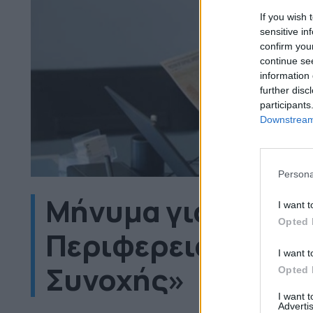
If you wish 
sensitive in
confirm you
continue se
information 
further disc
participants
Downstream 
Persona
Μήνυμα για τη δι
I want t
Opted 
Περιφερειακών Π
I want t
Συνοχής»
Opted 
I want 
Advertis