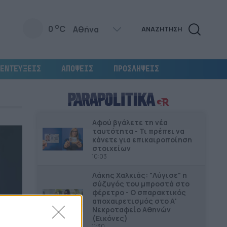
o
0
C
ΑΝΑΖΗΤΗΣΗ
ΕΝΤΕΥΞΕΙΣ
ΑΠΟΨΕΙΣ
ΠΡΟΣΛΗΨΕΙΣ
Αφού βγάλετε τη νέα
ταυτότητα - Τι πρέπει να
κάνετε για επικαιροποίηση
στοιχείων
10:03
Λάκης Χαλκιάς: "Λύγισε" η
σύζυγός του μπροστά στο
φέρετρο - Ο σπαρακτικός
αποχαιρετισμός στο Α'
Νεκροταφείο Αθηνών
(Εικόνες)
11:30