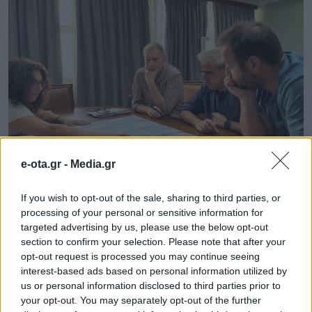
πεζοδρομίων και του αστικού εξοπλισμού που έφεραν
(παγκάκια, κολώνες, κάδοι, κ.λπ.). – Την […]
e-ota.gr -
Media.gr
Μυτιλήνη: Προχωρά η μελέτη
εκσυγχρονισμού του αρδευτικού
If you wish to opt-out of the sale, sharing to third parties, or
processing of your personal or sensitive information for
δικτύου Θερμής
targeted advertising by us, please use the below opt-out
section to confirm your selection. Please note that after your
Ο Δήμαρχος Μυτιλήνης, Παναγιώτης Χριστόφας, και ο
opt-out request is processed you may continue seeing
εκπρόσωπος των αναδόχων μελετητών υπέγραψαν τη
interest-based ads based on personal information utilized by
σύμβαση για την εκπόνηση της μελέτης βελτίωσης και
us or personal information disclosed to third parties prior to
εκσυγχρονισμού του αρδευτικού δικτύου Θερμής,
your opt-out. You may separately opt-out of the further
παρουσία του αρμόδιου Αντιδημάρχου Περιβάλλοντος
15.09.2025 - 11.55