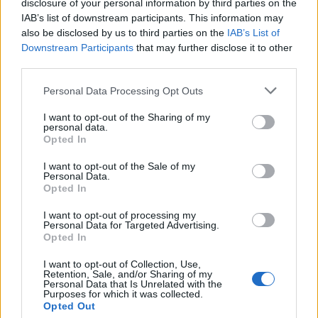
disclosure of your personal information by third parties on the
και Δ.Ε. Λουτρόπολης Θερμής Χρήστου Τσιβγούλη και
στελεχών των Υπηρεσιών του Δήμου. Μετά την
IAB’s list of downstream participants. This information may
υπογραφή πραγματοποιήθηκε σύσκεψη σχετικά με τη
also be disclosed by us to third parties on the
IAB’s List of
διαδικασία εκπόνησης και το […]
Downstream Participants
that may further disclose it to other
third parties.
Personal Data Processing Opt Outs
I want to opt-out of the Sharing of my
personal data.
Opted In
I want to opt-out of the Sale of my
Personal Data.
Opted In
Σημαντική αναβάθμιση για τον
I want to opt-out of processing my
Personal Data for Targeted Advertising.
λιμένα Χερσονήσου
Opted In
Υπογράφτηκε η σύμβαση για την εκπόνηση μελέτης του
I want to opt-out of Collection, Use,
Retention, Sale, and/or Sharing of my
έργου κατασκευής νέου προσήνεμου μόλου, επέκταση
Personal Data that Is Unrelated with the
της χερσαίας λιμενικής ζώνης Χερσονήσου και
Purposes for which it was collected.
εκσυγχρονισμού-ανάπλασης των υφιστάμενων
Opted Out