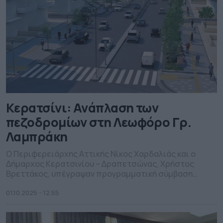
Κερατσίνι: Ανάπλαση των
πεζοδρομίων στη Λεωφόρο Γρ.
Λαμπράκη
Ο Περιφερειάρχης Αττικής Νίκος Χαρδαλιάς και ο
Δήμαρχος Κερατσινίου – Δραπετσώνας, Χρήστος
Βρεττάκος, υπέγραψαν προγραμματική σύμβαση
συνεργασίας για την υλοποίηση του έργου ανάπλασης
των πεζοδρομίων, προϋπολογισμού 5,73 εκατ. ευρώ,
01.10.2025 - 12.55
με χρηματοδότηση της Περιφέρειας Αττικής. Το έργο
περιλαμβάνει: – Την αποξήλωση των υφιστάμενων