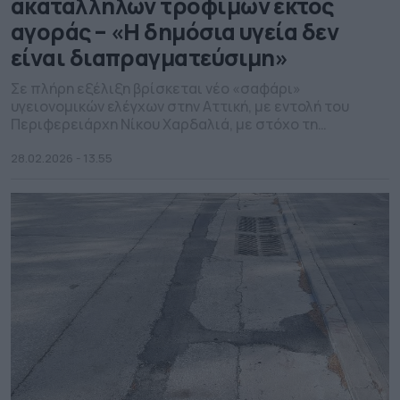
ακατάλληλων τροφίμων εκτός
αγοράς – «Η δημόσια υγεία δεν
είναι διαπραγματεύσιμη»
Σε πλήρη εξέλιξη βρίσκεται νέο «σαφάρι»
υγειονομικών ελέγχων στην Αττική, με εντολή του
Περιφερειάρχη Νίκου Χαρδαλιά, με στόχο τη
θωράκιση της δημόσιας υγείας και την προστασία των
καταναλωτών. Κατά την περίοδο των Αποκριών (6–23
28.02.2026 - 13.55
Φεβρουαρίου), τα κλιμάκια της Γενικής Διεύθυνσης
Αγροτικής Οικονομίας, Κτηνιατρικής και Αλιείας
πραγματοποίησαν 1.108 ελέγχους σε καταστήματα
λιανικής, λαϊκές αγορές, επιχειρήσεις τροφίμων […]