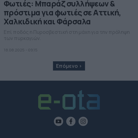
Φωτιές: Μπαράζ συλλήψεων &
πρόστιμα για φωτιές σε Αττική,
Χαλκιδική και Φάρσαλα
Επί ποδός η Πυροσβεστική στη μάχη για την πρόληψη
των πυρκαγιών.
18.08.2025 - 09.15
Επόμενο ›