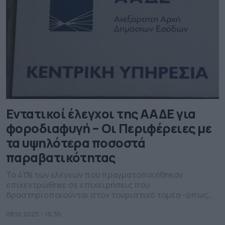
Εντατικοί έλεγχοι της ΑΑΔΕ για
φοροδιαφυγή – Οι Περιφέρειες με
τα υψηλότερα ποσοστά
παραβατικότητας
Το 41% των ελέγχων που πραγματοποιήθηκαν
επικεντρώθηκε σε επιχειρήσεις που
δραστηριοποιούνται στον τουριστικό τομέα -όπως
εστιατόρια, μπαρ, ξενοδοχεία και λοιπά καταλύματα-
όπου διαπιστώθηκε παραβατική συμπεριφορά σε
08.10.2025 - 10.35