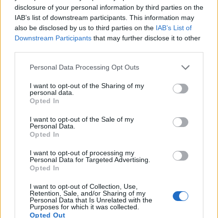
disclosure of your personal information by third parties on the
IAB’s list of downstream participants. This information may
also be disclosed by us to third parties on the
IAB’s List of
Downstream Participants
that may further disclose it to other
Πρόστιμα χιλιάδων ευρώ στον
third parties.
Δήμο Αμυνταίου για παραβάσεις
Personal Data Processing Opt Outs
περιβαλλοντικής διαχείρισης
I want to opt-out of the Sharing of my
Κάθε παράβαση τιμωρήθηκε με πρόστιμο 10.700€, ενώ
personal data.
Opted In
ο Δήμος Αμυνταίου καλείται να εφαρμόσει Πλάνο
Διορθωτικών Ενεργειών για την αποκατάσταση της
I want to opt-out of the Sale of my
κατάστασης
Personal Data.
10.12.2025 - 16.41
Opted In
I want to opt-out of processing my
Personal Data for Targeted Advertising.
Opted In
I want to opt-out of Collection, Use,
Retention, Sale, and/or Sharing of my
Personal Data that Is Unrelated with the
Purposes for which it was collected.
Opted Out