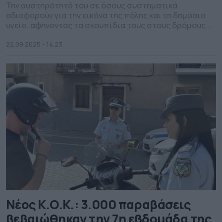
Την αυστηρότητά του σε όσους συστηματικά
αδιαφορούν για την εικόνα της πόλης και τη δημόσια
υγεία, αφήνοντας τα σκουπίδια τους στους δρόμους,
δείχνει ο δήμος Ηρακλείου Κρήτης ρίχνοντας βαριά
πρόστιμα. Συνολικά, η Υπηρεσία Καθαριότητας του
22.09.2025 - 14.23
Δήμου Ηρακλείου επέβαλε πρόστιμα ύψους 50.000
ευρώ σε 60 ιδιώτες και επιχειρήσεις που ρυπαίνουν,
το τελευταίο τρίμηνο. Να σημειωθεί ότι […]
Νέος Κ.Ο.Κ.: 3.000 παραβάσεις
βεβαιώθηκαν την 7η εβδομάδα της