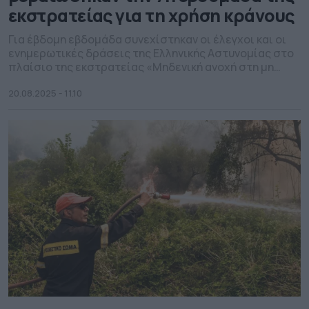
εκστρατείας για τη χρήση κράνους
Για έβδομη εβδομάδα συνεχίστηκαν οι έλεγχοι και οι
ενημερωτικές δράσεις της Ελληνικής Αστυνομίας στο
πλαίσιο της εκστρατείας «Μηδενική ανοχή στη μη
χρήση κράνους», με σκοπό την καθολική συμμόρφωση
των οδηγών και επιβατών δίκυκλων, καθώς και των
20.08.2025 - 11.10
χρηστών Ε.Π.Η.Ο. (Ελαφρών Προσωπικών Ηλεκτρικών
Οχημάτων). Στη σχετική ανακοίνωση της ΕΛΑΣ
αναφέρεται: «Υπενθυμίζεται ότι, σύμφωνα με το
Κατευθυντήριο Επιχειρησιακό […]