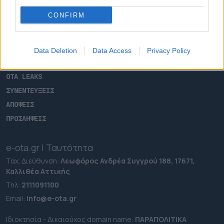
ΑΡΧΙΚΗ
CONFIRM
ΡΟΗ ΕΙΔΗΣΕΩΝ
ΕΠΙΚΑΙΡΟΤΗΤΑ
ΔΗΜΟΙ
Data Deletion
Data Access
Privacy Policy
ΠΕΡΙΦΕΡΕΙΕΣ
OTA LEAKS
ΣΥΝΕΝΤΕΥΞΕΙΣ
ΑΠΟΨΕΙΣ
ΠΡΟΣΛΗΨΕΙΣ
e-ota.gr | Ταυτότητα
Ταχ. Διεύθυνση:
Λεωφόρος Ανδρέα Συγγρού 188, 17671,
Καλλιθέα Αττικής
Τηλ:
2111091100
Εmail:
info@e-ota.gr
Ιδιοκτησία - Δικαιούχος domain name:
ΠΑΡΑΠΟΛΙΤΙΚΑ