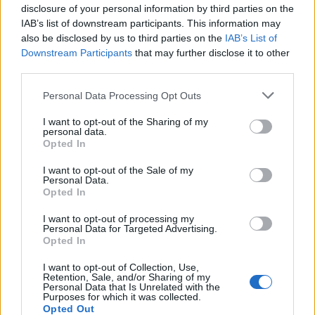
Ο Παναγιώτης Πικραμμένος
disclosure of your personal information by third parties on the
IAB’s list of downstream participants. This information may
επικεφαλής του Επικρατείας της
also be disclosed by us to third parties on the
IAB’s List of
ΝΔ
Downstream Participants
that may further disclose it to other
third parties.
Για τη στελέχωση του ψηφοδελτίου Επικρατείας
μίλησε, ανάμεσα σε άλλα, ο πρόεδρος της Νέας
Personal Data Processing Opt Outs
Δημοκρατίας Κυριάκος Μητσοτάκης στο κεντρικό
δελτίο ειδήσεων του Star. «Πολλοί νέοι άνθρωποι θα
I want to opt-out of the Sharing of my
personal data.
κατέβουν στη Βουλή» τόνισε ο κ. Μητσοτάκης και
19.06.2019 - 20.26
Opted In
επεσήμανε ότι «ο Παναγιώτης Πικραμμένος θα είναι
επικεφαλής στο Επικρατείας ενώ την τελευταία θέση
I want to opt-out of the Sale of my
θα κατέχει ο γνωστός ηθοποιός και […]
Personal Data.
Opted In
I want to opt-out of processing my
Personal Data for Targeted Advertising.
Opted In
I want to opt-out of Collection, Use,
Retention, Sale, and/or Sharing of my
Personal Data that Is Unrelated with the
Purposes for which it was collected.
Opted Out