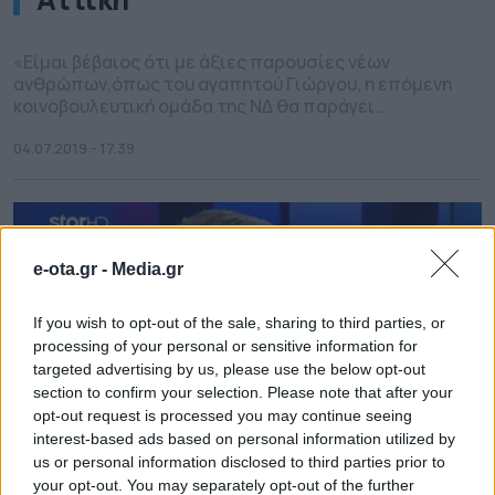
«Είμαι βέβαιος ότι με άξιες παρουσίες νέων
ανθρώπων,όπως του αγαπητού Γιώργου, η επόμενη
κοινοβουλευτική ομάδα της ΝΔ θα παράγει
σημαντικό έργο». Με αυτά τα λόγια ο Παναγιώτης
Πικραμμένος στηρίζει θερμά την υποψηφιότητα
04.07.2019 - 17.39
του νεαρού δικηγόρου Γιώργου Κώτσηρα στην
Περιφέρεια Δυτικής Αττικής με τη Νέα Δημοκρατία.
Ο τέως Πρωθυπουργός, Πρόεδρος ε.τ. του ΣτΕ και
επικεφαλής του […]
e-ota.gr -
Media.gr
If you wish to opt-out of the sale, sharing to third parties, or
processing of your personal or sensitive information for
targeted advertising by us, please use the below opt-out
section to confirm your selection. Please note that after your
opt-out request is processed you may continue seeing
interest-based ads based on personal information utilized by
us or personal information disclosed to third parties prior to
your opt-out. You may separately opt-out of the further