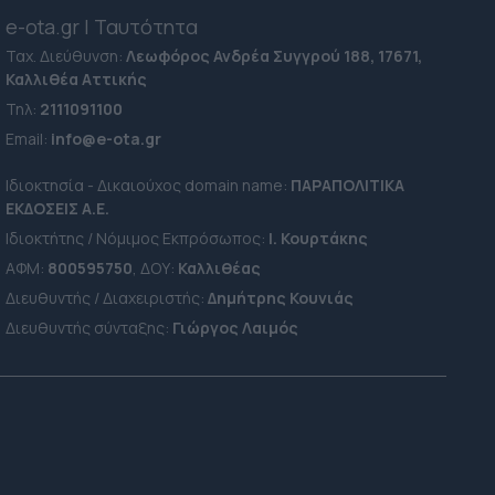
εισαγγελέα του Αρείου
Πάγου
e-ota.gr | Ταυτότητα
07.08.2026 20:25
Ταχ. Διεύθυνση:
Λεωφόρος Ανδρέα Συγγρού 188, 17671,
Καλλιθέα Αττικής
Δολοφονία στην Κυψέλη: Τι
βρήκε η Αστυνομία στο
Τηλ:
2111091100
σπίτι της 38χρονης
Βρετανίδας
Εmail:
info@e-ota.gr
07.08.2026 23:03
Ιδιοκτησία - Δικαιούχος domain name:
ΠΑΡΑΠΟΛΙΤΙΚΑ
Ευθείες "βολές" Αυγερινού και
ΕΚΔΟΣΕΙΣ A.E.
συνεργατών κατά Γρατσία, αυλικών
και κόμματος Καρυστιανού - "Το
Ιδιοκτήτης / Νόμιμος Εκπρόσωπος:
Ι. Κουρτάκης
μετέτρεψαν σε μικρό αρχηγικό
ΑΦΜ:
800595750
, ΔΟΥ:
Καλλιθέας
κόμμα"
07.08.2026 19:20
Διευθυντής / Διαχειριστής:
Δημήτρης Κουνιάς
Διευθυντής σύνταξης:
Γιώργος Λαιμός