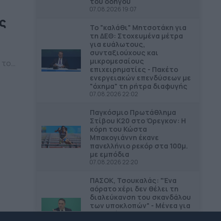
του οδηγού
07.08.2026 19:07
ς
Το "καλάθι" Μητσοτάκη για
τη ΔΕΘ: Στοχευμένα μέτρα
για ευάλωτους,
συνταξιούχους και
μικρομεσαίους
 το
επιχειρηματίες - Πακέτο
 μόνο
ενεργειακών επενδύσεων με
"όχημα" τη ρήτρα διαφυγής
ία
07.08.2026 22:02
ων
Παγκόσμιο Πρωτάθλημα
Στίβου Κ20 στο Όρεγκον: Η
κόρη του Κώστα
Μπακογιάννη έκανε
πανελλήνιο ρεκόρ στα 100μ.
με εμπόδια
07.08.2026 22:20
ΠΑΣΟΚ, Τσουκαλάς: "Ένα
αόρατο χέρι δεν θέλει τη
διαλεύκανση του σκανδάλου
των υποκλοπών" - Μένεα για
την απόφαση του