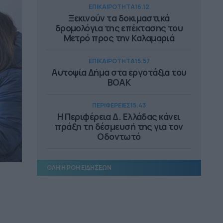
ΕΠΙΚΑΙΡΟΤΗΤΑ
16.12
Ξεκινούν τα δοκιμαστικά
δρομολόγια της επέκτασης του
Μετρό προς την Καλαμαριά
ΕΠΙΚΑΙΡΟΤΗΤΑ
15.57
Αυτοψία Δήμα στα εργοτάξια του
ΒΟΑΚ
ΠΕΡΙΦΕΡΕΙΕΣ
15.43
Η Περιφέρεια Δ. Ελλάδας κάνει
πράξη τη δέσμευσή της για τον
Οδοντωτό
ΔΗΜΟΙ
15.03
ΟΛΗ Η ΡΟΗ ΕΙΔΗΣΕΩΝ
Σεβασμό στους θεσμούς δηλώνει
ο Δήμαρχος Στυλίδας
ΠΕΡΙΦΕΡΕΙΕΣ
14.51
500.000 ευρώ για το 4ο Δημοτικό