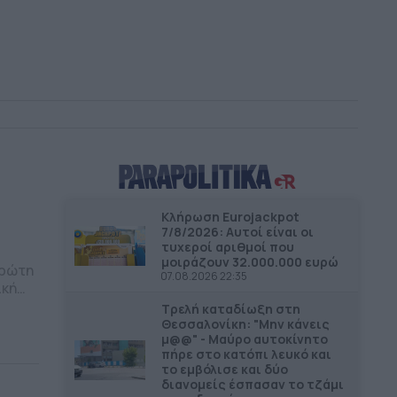
γός
οιχτά
ου
Κλήρωση Eurojackpot
7/8/2026: Αυτοί είναι οι
τυχεροί αριθμοί που
μοιράζουν 32.000.000 ευρώ
πρώτη
07.08.2026 22:35
ική
Τρελή καταδίωξη στη
Θεσσαλονίκη: "Μην κάνεις
μ@@" - Μαύρο αυτοκίνητο
γινε
πήρε στο κατόπι λευκό και
οντος
το εμβόλισε και δύο
διανομείς έσπασαν το τζάμι