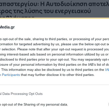
απαστεργίου: Η Αυτοδιοίκηση αποτελ
έρος της λύσης του ενεργειακού
ροβλήματος
ενεργειακή μετάβαση της χώρας ήταν το θέμα της ειδικής
Media.gr
νεδρίασης του Διοικητικού Συμβουλίου της ΚΕΔΕ, που συν
ες Παρασκευή΄1η Απριλίου, στην Πτολεμαΐδα, σε συνεργασ
to opt-out of the sale, sharing to third parties, or processing of your per
 Δήμο Εορδαίας και το Δίκτυο Ενεργειακών Δήμων. Στην
04.2022 - 12.35
formation for targeted advertising by us, please use the below opt-out s
νεδρίαση του ΔΣ της ΚΕΔΕ απεύθυναν χαιρετισμό η υπουρ
r selection. Please note that after your opt-out request is processed y
ιδείας Νίκη Κεραμέως που πραγματοποιεί επίσκεψη στην
eing interest-based ads based on personal information utilized by us or
άνη καθώς και ο […]
disclosed to third parties prior to your opt-out. You may separately opt-
losure of your personal information by third parties on the IAB’s list of
την Πτολεμαΐδα η συνεδρίαση της ΚΕ
. This information may also be disclosed by us to third parties on the
IA
ε θέμα την απολιγνιτοποίηση
Participants
that may further disclose it to other third parties.
δική συνεδρίαση του Διοικητικού Συμβουλίου της Κεντρική
ωσης Δήμων Ελλάδας με μοναδικό θέμα την ενεργειακή
τάβαση της χώρας πραγματοποιείται, αύριο Παρασκευή 1
l Data Processing Opt Outs
ριλίου 2022, στο Ξενοδοχείο ΠΑΝΤΕΛΙΔΗΣ στην Πτολεμαΐδ
3.2022 - 11.32
γκεκριμένη συνεδρίαση προκλήθηκε κατόπιν πρότασης το
o opt-out of the Sharing of my personal data.
μάρχου Εορδαίας Παναγιώτη Πλακεντά, η οποία στάλθηκε 