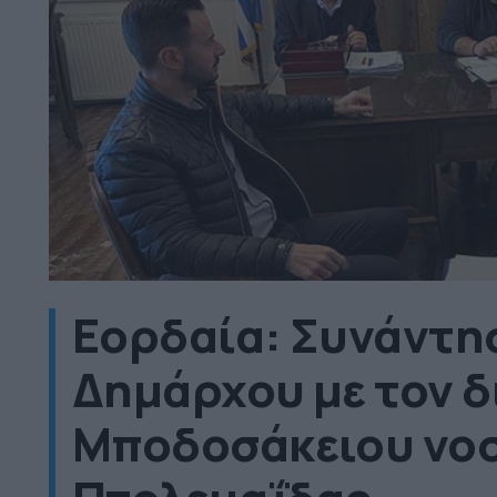
Εορδαία: Συνάντη
Δημάρχου με τον δ
Μποδοσάκειου νο