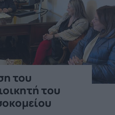
ση του
ιοικητή του
σοκομείου