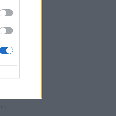
φωνα
ο.
όμα
 του
τις
ιας