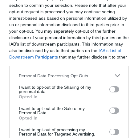
section to confirm your selection. Please note that after your
opt-out request is processed you may continue seeing
interest-based ads based on personal information utilized by
Ξεκλειδώνει το Open Mall
us or personal information disclosed to third parties prior to
your opt-out. You may separately opt-out of the further
Καλαμπάκας
disclosure of your personal information by third parties on the
IAB’s list of downstream participants. This information may
Mετά από χρόνια στασιμότητας, ένα από τα πιο
also be disclosed by us to third parties on the
IAB’s List of
σημαντικά έργα αστικής ανάπλασης της Καλαμπάκας
παίρνει ξανά μπροστά! Η νέα μελέτη για το Open Mall
Downstream Participants
that may further disclose it to other
Καλαμπάκας εγκρίθηκε από το Συμβούλιο
third parties.
Αρχιτεκτονικής και την Εφορεία Αρχαιοτήτων
13.06.2025 - 12.07
Τρικάλων, ξεπερνώντας όλα τα εμπόδια και
Personal Data Processing Opt Outs
ανοίγοντας τον δρόμο για δημοπράτηση και
I want to opt-out of the Sharing of my
υλοποίηση. Το έργο στοχεύει στην ολοκληρωμένη
personal data.
ανάδειξη του εμπορικού […]
Opted In
I want to opt-out of the Sale of my
Personal Data.
Opted In
I want to opt-out of processing my
Personal Data for Targeted Advertising.