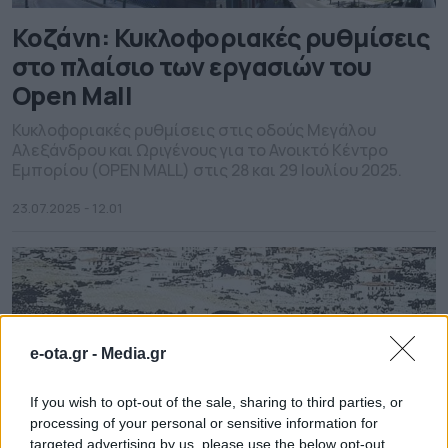
Κοζάνη: Κυκλοφοριακές ρυθμίσεις
στο πλαίσιο των εργασιών του
Open Mall
Κυκλοφοριακές ρυθμίσεις στις οδούς Μεγάλου
Αλεξάνδρου και Ωριγένους για το Ανοικτό Κέντρο
Εμπορίου (OPEN MALL) στις 28 και 29 Ιουλίου 2025.
23.07.2025 - 12.01
e-ota.gr -
Media.gr
If you wish to opt-out of the sale, sharing to third parties, or
processing of your personal or sensitive information for
targeted advertising by us, please use the below opt-out