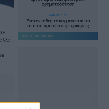
χρηματοδότηση
ΔΗΜΟΙ
09.44
Εκατοντάδες τα καμμένα σπίτια
από τις πρόσφατες πυρκαγιές
Δεν
ΟΛΗ Η ΡΟΗ ΕΙΔΗΣΕΩΝ
ΔΗΜΟΙ
09.29
 αλλά
«e-Δημότης»: η νέα ψηφιακή
υπηρεσία Δήμου Νίκαιας-Α.I. Ρέντη
αι
ΔΗΜΟΙ
09.16
Υποχρέωση κατάθεσης «Πόθεν
Έσχες» για μέλη Δημοτικών
Επιτροπών
ΕΠΙΚΑΙΡΟΤΗΤΑ
08.52
ΥΠΕΝ: Άμεσα η αποκατάσταση στη
Δυτική Αττική
ΕΠΙΚΑΙΡΟΤΗΤΑ
08.41