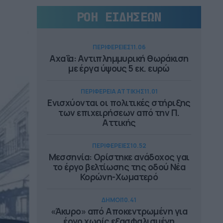
ΡΟΗ ΕΙΔΗΣΕΩΝ
ΠΕΡΙΦΕΡΕΙΕΣ
11.06
Αχαΐα: Αντιπλημμυρική θωράκιση
με έργα ύψους 5 εκ. ευρώ
ΠΕΡΙΦΕΡΕΙΑ ΑΤΤΙΚΗΣ
11.01
Ενισχύονται οι πολιτικές στήριξης
των επιχειρήσεων από την Π.
Αττικής
ΠΕΡΙΦΕΡΕΙΕΣ
10.52
Μεσσηνία: Ορίστηκε ανάδοχος γαι
το έργο βελτίωσης της οδού Νέα
Κορώνη-Χωματερό
ΔΗΜΟΙ
10.41
«Άκυρο» από Αποκεντρωμένη για
έργο χωρίς εξασφαλισμένη