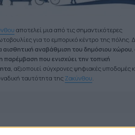
ύνθου
αποτελεί μια από τις σημαντικότερες
τοβουλίες για το εμπορικό κέντρο της πόλης. 
α
αισθητική αναβάθμιση του δημόσιου χώρου
,
 παρέμβαση που ενισχύει την τοπική
τητα
, αξιοποιεί σύγχρονες ψηφιακές υποδομές κ
οναδική ταυτότητα της
Ζακύνθου
.