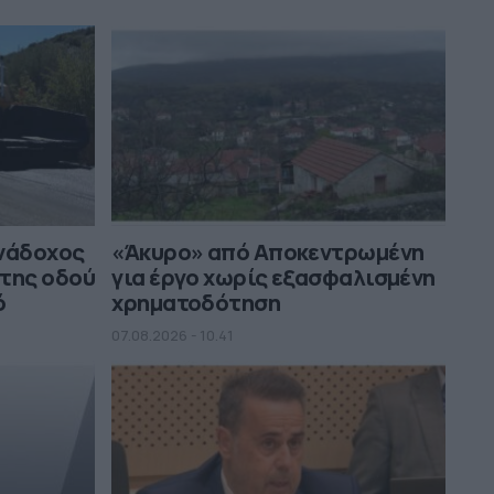
Η "χαρτογράφηση" της ΝΔ για τους
αναποφάσιστους πριν από τη ΔΕΘ: Το
στοίχημα της επιστροφής των
"γαλάζιων", οι ΠΑΣΟΚοι που
τρομάζουν με Τσίπρα και η νέα γενιά
ανάδοχος
«Άκυρο» από Αποκεντρωμένη
 της οδού
για έργο χωρίς εξασφαλισμένη
ό
χρηματοδότηση
07.08.2026 - 10.41