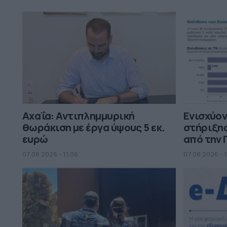
Αχαΐα: Αντιπλημμυρική
Ενισχύον
θωράκιση με έργα ύψους 5 εκ.
στήριξη
ευρώ
από την 
07.08.2026 - 11.06
07.08.2026 - 1