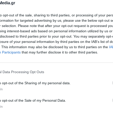
Media.gr
to opt-out of the sale, sharing to third parties, or processing of your per
formation for targeted advertising by us, please use the below opt-out s
r selection. Please note that after your opt-out request is processed y
eing interest-based ads based on personal information utilized by us or
disclosed to third parties prior to your opt-out. You may separately opt-
, παραμένει προσηλωμένη σε έναν στόχο: να αξι
losure of your personal information by third parties on the IAB’s list of
υκαιρία χρηματοδότησης και κάθε αναπτυξιακό
. This information may also be disclosed by us to third parties on the
IA
Participants
that may further disclose it to other third parties.
ελος της κοινωνίας και της τοπικής αγοράς. Με
εια και λογοδοσία, προχωρούμε βήμα-βήμα στην
που για χρόνια αποτελούσαν ζητούμενο για τον 
l Data Processing Opt Outs
ρίδα για το Open Mall αποτελεί μια ευκαιρία
o opt-out of the Sharing of my personal data.
έρωσης για την πορεία του έργου, τις παρεμβάσε
In
 και τα οφέλη που θα προκύψουν για την πόλη κ
o opt-out of the Sale of my Personal Data.
ης. Συνεχίζουμε με σχέδιο, αποφασιστικότητα 
In
ότητες του τόπου μας. Για μια Ζάκυνθο σύγχρονη