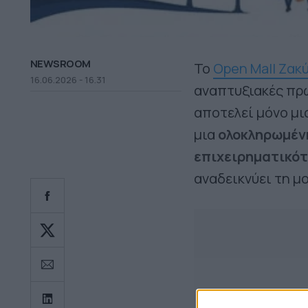
NEWSROOM
Το
Open Mall Ζακ
16.06.2026 - 16.31
αναπτυξιακές πρω
αποτελεί μόνο μι
μια
ολοκληρωμένη
επιχειρηματικό
αναδεικνύει τη μ