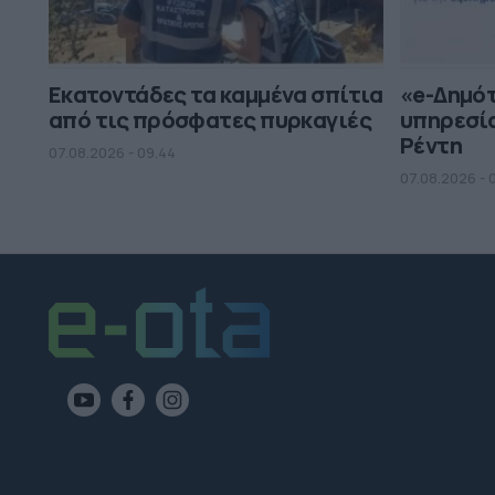
Εκατοντάδες τα καμμένα σπίτια
«e-Δημότ
από τις πρόσφατες πυρκαγιές
υπηρεσία
Ρέντη
07.08.2026 - 09.44
07.08.2026 - 