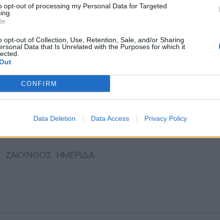
to opt-out of processing my Personal Data for Targeted
τρεφή και πρωταγωνίστρια στις εξελίξεις του Ιο
ing.
In
ος Ζακύνθου, Γιώργος Στασινόπουλος
.
o opt-out of Collection, Use, Retention, Sale, and/or Sharing
ersonal Data that Is Unrelated with the Purposes for which it
lected.
Σ
Out
μυρική θωράκιση με έργα ύψους 5 εκ. ευρώ
CONFIRM
ολιτικές στήριξης των επιχειρήσεων από την Π. Αττι
ηκε ανάδοχος γαι το έργο βελτίωσης της οδού Νέα
Data Deletion
Data Access
Privacy Policy
L
ΖΑΚΥΝΘΟΣ
ΗΜΕΡΙΔΑ